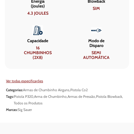
Energia
Blowback
(Joules)
SIM
4.3 JOULES
Capacidade
Modo de
Disparo
16
CHUMBINHOS
SEMI
(2X8)
AUTOMÁTICA
Ver todas especificações
Categorias:
Armas de Chumbinho Airguns
,
Pistola Co2
Tags:
Pistola P320
,
Arma de Chumbinho
,
Armas de Pressão
,
Pistola Blowback
,
Todos os Produtos
Marcas:
Sig Sauer