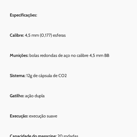
Especificações:
Calibre:
4,5 mm (0,177) esferas
Munições:
bolas redondas de aço no calibre 4,5 mm BB
Sistema:
12g de cápsula de CO2
Gatilho:
ação dupla
Execução:
execução suave
Capacidade do magazine:
20 rodadas