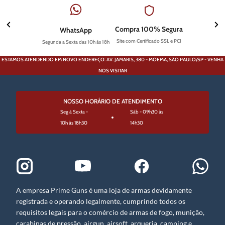
Compra 100% Segura
WhatsApp
Site com Certificado SSL e PCI
Segunda a Sexta das 10h às 18h
ESTAMOS ATENDENDO EM NOVO ENDEREÇO: AV. JAMARIS, 380 - MOEMA, SÃO PAULO/SP - VENHA
NOS VISITAR
NOSSO HORÁRIO DE ATENDIMENTO
Seg à Sexta -
Sáb - 09h30 às
10h às 18h30
14h30
A empresa Prime Guns é uma loja de armas devidamente
registrada e operando legalmente, cumprindo todos os
requisitos legais para o comércio de armas de fogo, munição,
carabinas de pressão, airgun, airsoft, arqueria, camping e