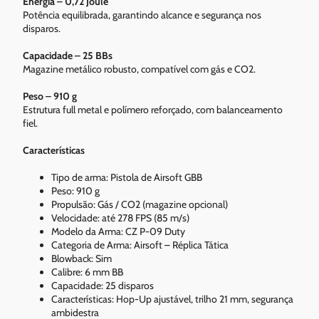
Energia – 0,72 Joule
Potência equilibrada, garantindo alcance e segurança nos
disparos.
Capacidade – 25 BBs
Magazine metálico robusto, compatível com gás e CO2.
Peso – 910 g
Estrutura full metal e polímero reforçado, com balanceamento
fiel.
Características
Tipo de arma: Pistola de Airsoft GBB
Peso: 910 g
Propulsão: Gás / CO2 (magazine opcional)
Velocidade: até 278 FPS (85 m/s)
Modelo da Arma: CZ P-09 Duty
Categoria de Arma: Airsoft – Réplica Tática
Blowback: Sim
Calibre: 6 mm BB
Capacidade: 25 disparos
Características: Hop-Up ajustável, trilho 21 mm, segurança
ambidestra