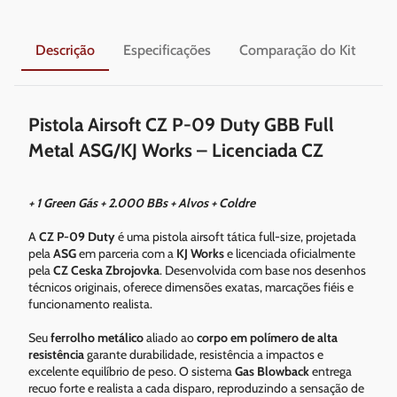
Descrição
Especificações
Comparação do Kit
En
Pistola Airsoft CZ P-09 Duty GBB Full
Metal ASG/KJ Works – Licenciada CZ
+ 1 Green Gás + 2.000 BBs + Alvos + Coldre
A
CZ P-09 Duty
é uma pistola airsoft tática full-size, projetada
pela
ASG
em parceria com a
KJ Works
e licenciada oficialmente
pela
CZ Ceska Zbrojovka
. Desenvolvida com base nos desenhos
técnicos originais, oferece dimensões exatas, marcações fiéis e
funcionamento realista.
Seu
ferrolho metálico
aliado ao
corpo em polímero de alta
resistência
garante durabilidade, resistência a impactos e
excelente equilíbrio de peso. O sistema
Gas Blowback
entrega
recuo forte e realista a cada disparo, reproduzindo a sensação de