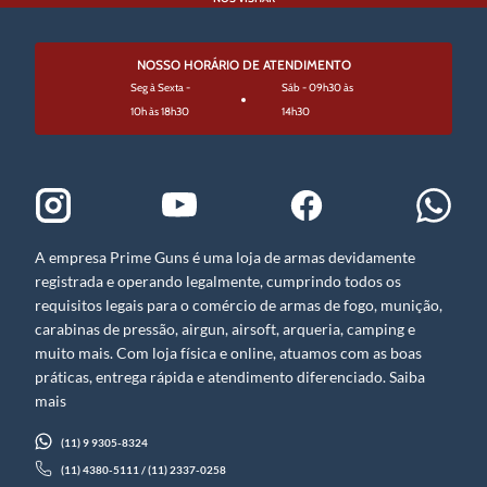
NOSSO HORÁRIO DE ATENDIMENTO
Seg à Sexta -
Sáb - 09h30 às
10h às 18h30
14h30
A empresa Prime Guns é uma loja de armas devidamente
registrada e operando legalmente, cumprindo todos os
requisitos legais para o comércio de armas de fogo, munição,
carabinas de pressão, airgun, airsoft, arqueria, camping e
muito mais. Com loja física e online, atuamos com as boas
práticas, entrega rápida e atendimento diferenciado. Saiba
mais
(11) 9 9305-8324
(11) 4380-5111 / (11) 2337-0258