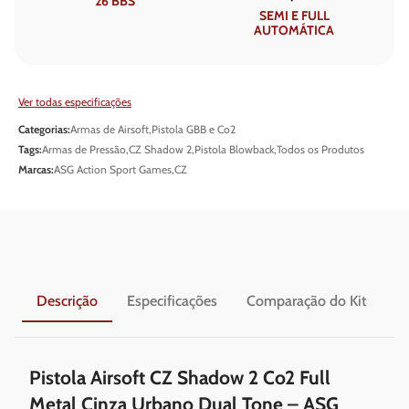
26 BBS
SEMI E FULL
AUTOMÁTICA
Ver todas especificações
Categorias:
Armas de Airsoft
,
Pistola GBB e Co2
Tags:
Armas de Pressão
,
CZ Shadow 2
,
Pistola Blowback
,
Todos os Produtos
Marcas:
ASG Action Sport Games
,
CZ
Descrição
Especificações
Comparação do Kit
En
Pistola Airsoft CZ Shadow 2 Co2 Full
Metal Cinza Urbano Dual Tone – ASG