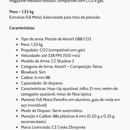
Magazine metálico robusto, compatível com CO2 e gás.
Peso – 1,33 kg
Estrutura Full Metal, balanceada para tiros de precisão.
Características
Tipo de arma: Pistola de Airsoft GBB CO2
Peso: 1,33 kg
Propulsão: CO2 (compatível com gás)
Velocidade: até 328 FPS (100 m/s)
Modelo da Arma: CZ Shadow 2
Categoria de Arma: Airsoft – Competição Tática
Blowback: Sim
Calibre: 6 mm BB
Capacidade: 26 disparos
Características: Hop-Up ajustável, trilho 21 mm, retém de
carregador ajustável, miras de fibra óptica
Material: Full Metal (ferrolho em alumínio, guia de mola em
aço inoxidável)
Modo de Disparo: Semi-automático
Munição e Calibre: BBs plásticas 6 mm (0,20 g a 0,25 g
recomendado)
Marca Licenciada: CZ Ceska Zbrojovka