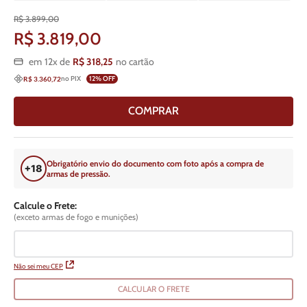
R$
3
.
899
,
00
R$
3
.
819
,
00
em
12
x de
R$
318
,
25
no cartão
no PIX
12
% OFF
R$ 3.360,72
COMPRAR
Obrigatório envio do documento com foto após a compra de
armas de pressão.
Calcule o Frete:
(exceto armas de fogo e munições)
Não sei meu CEP
CALCULAR O FRETE