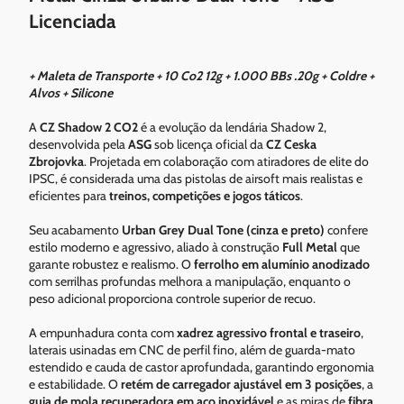
Licenciada
+ Maleta de Transporte + 10 Co2 12g + 1.000 BBs .20g + Coldre +
Alvos + Silicone
A
CZ Shadow 2 CO2
é a evolução da lendária Shadow 2,
desenvolvida pela
ASG
sob licença oficial da
CZ Ceska
Zbrojovka
. Projetada em colaboração com atiradores de elite do
IPSC, é considerada uma das pistolas de airsoft mais realistas e
eficientes para
treinos, competições e jogos táticos
.
Seu acabamento
Urban Grey Dual Tone (cinza e preto)
confere
estilo moderno e agressivo, aliado à construção
Full Metal
que
garante robustez e realismo. O
ferrolho em alumínio anodizado
com serrilhas profundas melhora a manipulação, enquanto o
peso adicional proporciona controle superior de recuo.
A empunhadura conta com
xadrez agressivo frontal e traseiro
,
laterais usinadas em CNC de perfil fino, além de guarda-mato
estendido e cauda de castor aprofundada, garantindo ergonomia
e estabilidade. O
retém de carregador ajustável em 3 posições
, a
guia de mola recuperadora em aço inoxidável
e as miras de
fibra