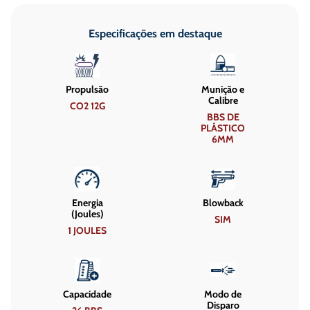
Especificações em destaque
Propulsão
Munição e
Calibre
CO2 12G
BBS DE
PLÁSTICO
6MM
Energia
Blowback
(Joules)
SIM
1 JOULES
Capacidade
Modo de
Disparo