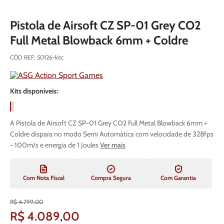
Pistola de Airsoft CZ SP-01 Grey CO2
Full Metal Blowback 6mm + Coldre
CÓD REF
:
50126-kitc
Kits disponíveis:
A Pistola de Airsoft CZ SP-01 Grey CO2 Full Metal Blowback 6mm +
Coldre dispara no modo Semi Automática com velocidade de 328fps
- 100m/s e energia de 1 Joules
Ver mais
Com Nota Fiscal
Compra Segura
Com Garantia
R$
4
.
799
,
00
R$
4
.
089
,
00