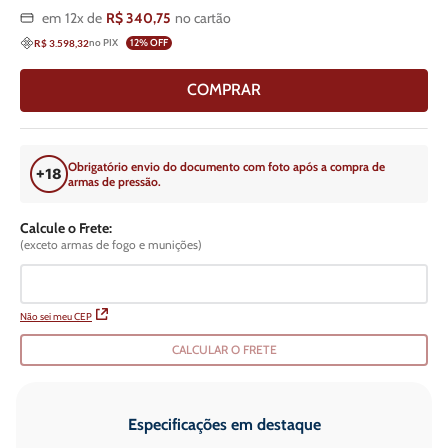
em
12
x de
R$
340
,
75
no cartão
no PIX
12
% OFF
R$ 3.598,32
COMPRAR
Obrigatório envio do documento com foto após a compra de
armas de pressão.
Calcule o Frete:
(exceto armas de fogo e munições)
Não sei meu CEP
CALCULAR O FRETE
Especificações em destaque