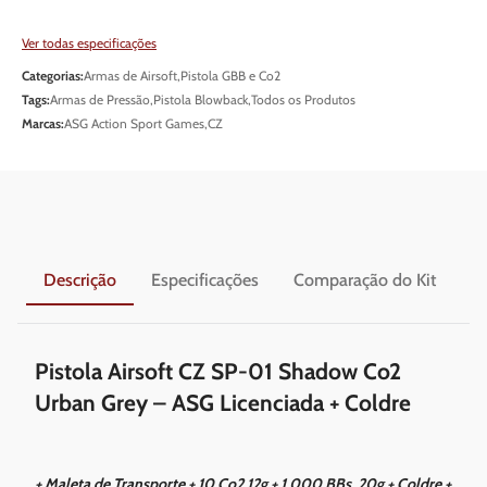
Ver todas especificações
Categorias:
Armas de Airsoft
,
Pistola GBB e Co2
Tags:
Armas de Pressão
,
Pistola Blowback
,
Todos os Produtos
Marcas:
ASG Action Sport Games
,
CZ
Descrição
Especificações
Comparação do Kit
En
Pistola Airsoft CZ SP-01 Shadow Co2
Urban Grey – ASG Licenciada + Coldre
+ Maleta de Transporte + 10 Co2 12g + 1.000 BBs .20g + Coldre +