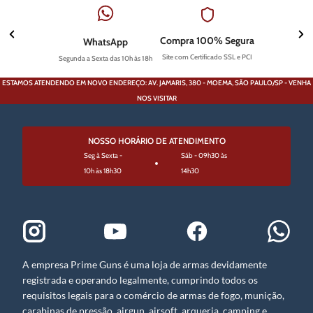
Compra 100% Segura
WhatsApp
Site com Certificado SSL e PCI
Segunda a Sexta das 10h às 18h
ESTAMOS ATENDENDO EM NOVO ENDEREÇO: AV. JAMARIS, 380 - MOEMA, SÃO PAULO/SP - VENHA
NOS VISITAR
NOSSO HORÁRIO DE ATENDIMENTO
Seg à Sexta -
Sáb - 09h30 às
10h às 18h30
14h30
A empresa Prime Guns é uma loja de armas devidamente
registrada e operando legalmente, cumprindo todos os
requisitos legais para o comércio de armas de fogo, munição,
carabinas de pressão, airgun, airsoft, arqueria, camping e