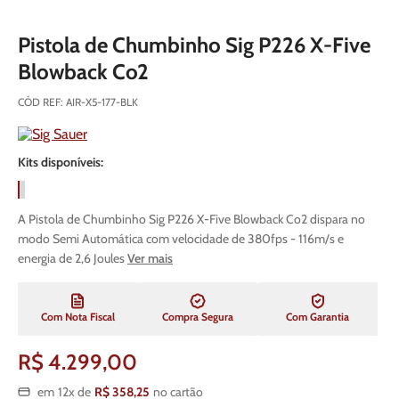
Pistola de Chumbinho Sig P226 X-Five
Blowback Co2
CÓD REF
:
AIR-X5-177-BLK
Kits disponíveis:
A Pistola de Chumbinho Sig P226 X-Five Blowback Co2 dispara no
modo Semi Automática com velocidade de 380fps - 116m/s e
energia de 2,6 Joules
Ver mais
Com Nota Fiscal
Compra Segura
Com Garantia
R$
4
.
299
,
00
em
12
x de
R$
358
,
25
no cartão