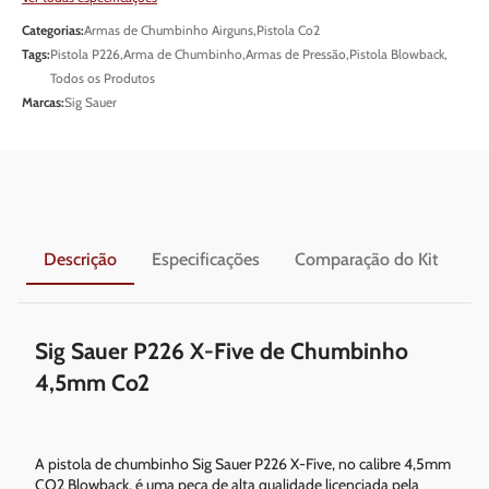
Categorias:
Armas de Chumbinho Airguns
,
Pistola Co2
Tags:
Pistola P226
,
Arma de Chumbinho
,
Armas de Pressão
,
Pistola Blowback
,
Todos os Produtos
Marcas:
Sig Sauer
Descrição
Especificações
Comparação do Kit
En
Sig Sauer P226 X-Five de Chumbinho
4,5mm Co2
A pistola de chumbinho Sig Sauer P226 X-Five, no calibre 4,5mm
CO2 Blowback, é uma peça de alta qualidade licenciada pela