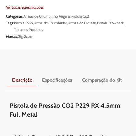
Ver todas especificações
Categorias:
Armas de Chumbinho Airguns
,
Pistola Co2
Tags:
Pistola P229
,
Arma de Chumbinho
,
Armas de Pressão
,
Pistola Blowback
,
Todos os Produtos
Marcas:
Sig Sauer
Descrição
Especificações
Comparação do Kit
En
Pistola de Pressão CO2 P229 RX 4.5mm
Full Metal