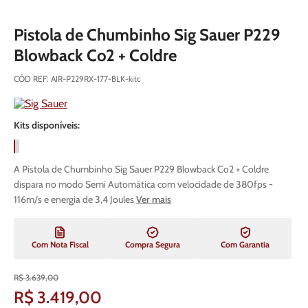
Pistola de Chumbinho Sig Sauer P229
Blowback Co2 + Coldre
CÓD REF
:
AIR-P229RX-177-BLK-kitc
Kits disponíveis:
A Pistola de Chumbinho Sig Sauer P229 Blowback Co2 + Coldre
dispara no modo Semi Automática com velocidade de 380fps -
116m/s e energia de 3,4 Joules
Ver mais
Com Nota Fiscal
Compra Segura
Com Garantia
R$
3
.
639
,
00
R$
3
.
419
,
00