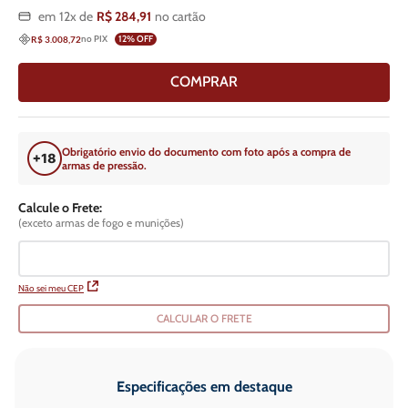
em
12
x de
R$
284
,
91
no cartão
no PIX
12
% OFF
R$ 3.008,72
COMPRAR
Obrigatório envio do documento com foto após a compra de
armas de pressão.
Calcule o Frete:
(exceto armas de fogo e munições)
Não sei meu CEP
CALCULAR O FRETE
Especificações em destaque