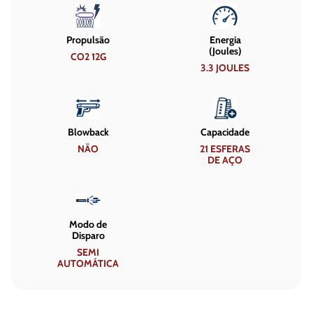
Propulsão
Energia
(Joules)
CO2 12G
3.3 JOULES
Blowback
Capacidade
NÃO
21 ESFERAS
DE AÇO
Modo de
Disparo
SEMI
AUTOMÁTICA