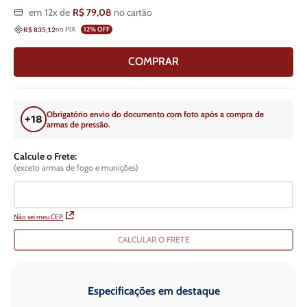
em
12
x de
R$
79
,
08
no cartão
no PIX
12
% OFF
R$ 835,12
COMPRAR
Obrigatório envio do documento com foto após a compra de
armas de pressão.
Calcule o Frete:
(exceto armas de fogo e munições)
Não sei meu CEP
CALCULAR O FRETE
Especificações em destaque