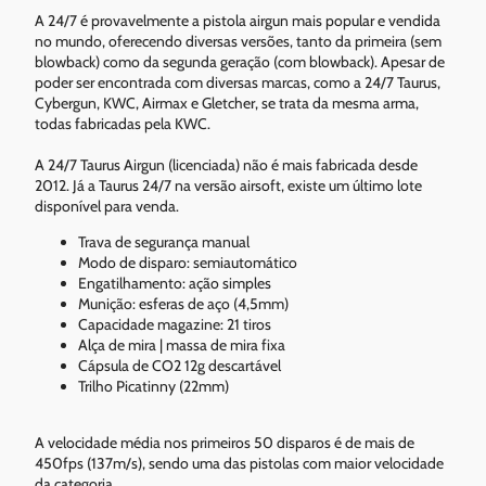
A 24/7 é provavelmente a pistola airgun mais popular e vendida
no mundo, oferecendo diversas versões, tanto da primeira (sem
blowback) como da segunda geração (com blowback). Apesar de
poder ser encontrada com diversas marcas, como a 24/7 Taurus,
Cybergun, KWC, Airmax e Gletcher, se trata da mesma arma,
todas fabricadas pela KWC.
A 24/7 Taurus Airgun (licenciada) não é mais fabricada desde
2012. Já a Taurus 24/7 na versão airsoft, existe um último lote
disponível para venda.
Trava de segurança manual
Modo de disparo: semiautomático
Engatilhamento: ação simples
Munição: esferas de aço (4,5mm)
Capacidade magazine: 21 tiros
Alça de mira | massa de mira fixa
Cápsula de CO2 12g descartável
Trilho Picatinny (22mm)
A velocidade média nos primeiros 50 disparos é de mais de
450fps (137m/s), sendo uma das pistolas com maior velocidade
da categoria.