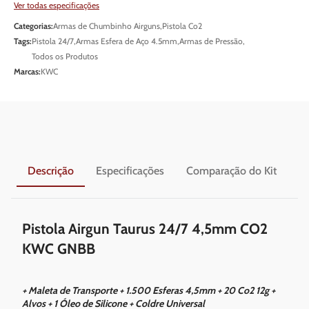
Ver todas especificações
Categorias:
Armas de Chumbinho Airguns
,
Pistola Co2
Tags:
Pistola 24/7
,
Armas Esfera de Aço 4.5mm
,
Armas de Pressão
,
Todos os Produtos
Marcas:
KWC
Descrição
Especificações
Comparação do Kit
En
Pistola Airgun Taurus 24/7 4,5mm CO2
KWC GNBB
+ Maleta de Transporte + 1.500 Esferas 4,5mm + 20 Co2 12g +
Alvos + 1 Óleo de Silicone + Coldre Universal