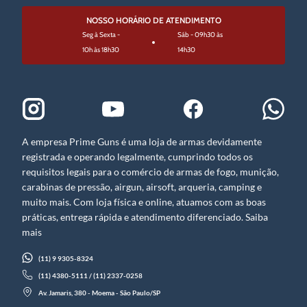
NOSSO HORÁRIO DE ATENDIMENTO
Seg à Sexta -
Sáb - 09h30 às
10h às 18h30
14h30
A empresa Prime Guns é uma loja de armas devidamente
registrada e operando legalmente, cumprindo todos os
requisitos legais para o comércio de armas de fogo, munição,
carabinas de pressão, airgun, airsoft, arqueria, camping e
muito mais. Com loja física e online, atuamos com as boas
práticas, entrega rápida e atendimento diferenciado. Saiba
mais
(11) 9 9305-8324
(11) 4380-5111 / (11) 2337-0258
Av. Jamaris, 380 - Moema - São Paulo/SP