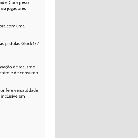
idade. Com peso
para jogadores
bora com uma
s pistolas Glock 17 /
nsação de realismo
 controle de consumo
onfere versatilidade
 inclusive em