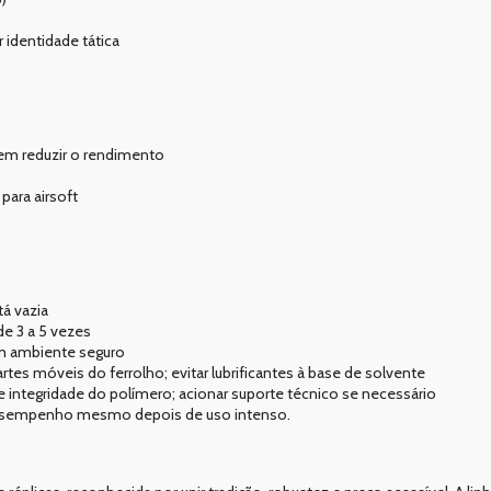
identidade tática
em reduzir o rendimento
para airsoft
á vazia
de 3 a 5 vezes
em ambiente seguro
rtes móveis do ferrolho; evitar lubrificantes à base de solvente
 e integridade do polímero; acionar suporte técnico se necessário
desempenho mesmo depois de uso intenso.