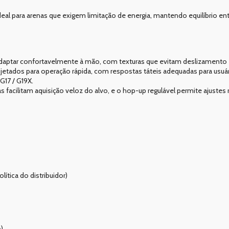
eal para arenas que exigem limitação de energia, mantendo equilíbrio en
adaptar confortavelmente à mão, com texturas que evitam deslizament
rojetados para operação rápida, com respostas táteis adequadas para usuá
G17 / G19X.
xas facilitam aquisição veloz do alvo, e o hop-up regulável permite ajuste
ítica do distribuidor)
)