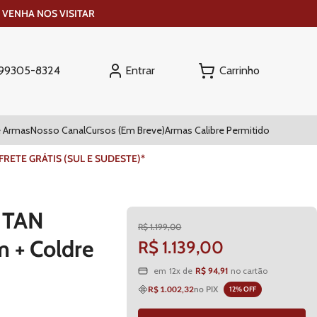
 VENHA NOS VISITAR
Entrar
) 99305-8324
 Armas
Nosso Canal
Cursos (Em Breve)
Armas Calibre Permitido
ETE GRÁTIS (SUL E SUDESTE)*
7 TAN
R$
1
.
199
,
00
 + Coldre
R$
1
.
139
,
00
R$
94
,
91
em
12
x de
no cartão
R$ 1.002,32
no PIX
12
% OFF