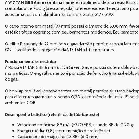
A
V17 TAN GBB 6mm
combina frame em polímero de alta resistência 
controlado de 700 g (descarregada), oferece excelente equilíbrio par
acostumados com plataformas como a Glock G17 / G19X.
O cano interno em metal (97 mm) possui diâmetro de 6,08 mm, favo
estética tática coerente com equipamentos modernos. Equipamento ac
O trilho Picatinny de 22 mm sob o guardamão permite acoplar lanterna
G17 — facilitando a integração da V17 TAN a kits modulares.
Funcionamento e mecânica
A Rossi V17 TAN GBB 6 mm utiliza Green Gas e possui sistema blowba
nas partidas. O engatilhamento é por ação de ferrolho (manual e bl
de gás.
O hop-up regulável (componentes em metal) permite ajustar o backsp
para diferentes gramaturas, sendo 0,20 g a referência de teste. Ess
ambientes CQB.
Desempenho balístico (referência de fábrica/teste)
Velocidade máxima: 89 m/s (~290 FPS) usando BB de 0,20 g
Energia média: 0,8 J (com munição de referência)
Capacidade do magazine: 23 BBs (6,0 mm)