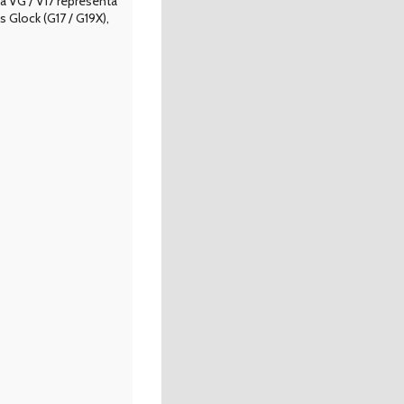
a VG / V17 representa
Glock (G17 / G19X),