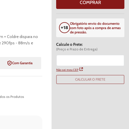
COMPRAR
Obrigatório envio do documento
com foto após a compra de armas
de pressão.
m + Coldre dispara no
e 290fps - 88m/s e
Calcule o Frete:
(Preço e Prazo de Entrega)
Com Garantia
Não sei meu CEP
CALCULAR O FRETE
dos os Produtos