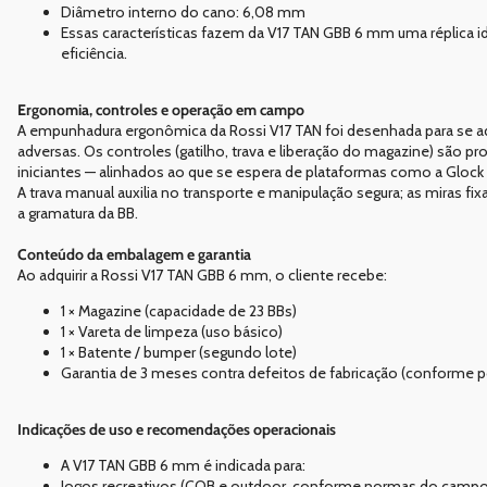
Diâmetro interno do cano: 6,08 mm
Essas características fazem da V17 TAN GBB 6 mm uma réplica id
eficiência.
Ergonomia, controles e operação em campo
A empunhadura ergonômica da Rossi V17 TAN foi desenhada para se 
adversas. Os controles (gatilho, trava e liberação do magazine) são p
iniciantes — alinhados ao que se espera de plataformas como a Glock 
A trava manual auxilia no transporte e manipulação segura; as miras fi
a gramatura da BB.
Conteúdo da embalagem e garantia
Ao adquirir a Rossi V17 TAN GBB 6 mm, o cliente recebe:
1 × Magazine (capacidade de 23 BBs)
1 × Vareta de limpeza (uso básico)
1 × Batente / bumper (segundo lote)
Garantia de 3 meses contra defeitos de fabricação (conforme pol
Indicações de uso e recomendações operacionais
A V17 TAN GBB 6 mm é indicada para:
Jogos recreativos (CQB e outdoor, conforme normas do campo