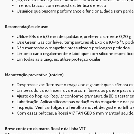
Treinos táticos com resposta autêntica de recuo
Usuários que buscam performance e funcionalidade sem perder 
Recomendações de uso:
Utilize BBs de 6,0 mm de qualidade, preferencialmente 0,20 g
Use Green Gas confiável; temperaturas abaixo de 10–15 °C pod
Não mantenha o magazine pressurizado por longos períodos
Limpe o cano regularmente e lubrifique com silicone específico 
Em todas as situações, utilize proteção ocular
Manutenção preventiva (roteiro)
Despressurizar: Remover o magazine e garantir que a câmara est
Limpeza do cano: Inserir a vareta com flanela ou pano e passar 
Ajuste do hop-up: Regular conforme gramatura da BB e testar 
Lubrificação: Aplicar silicone nas vedações do magazine e nas pa
Inspeção: Verificar folgas no ferrolho móvel, desgaste no trilho
Com essas práticas, a Rossi V17 TAN GBB 6 mm manterá seu 
Breve contexto da marca Rossi e da linha V17