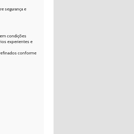
tre segurança e
o em condições
rios experientes e
s refinados conforme