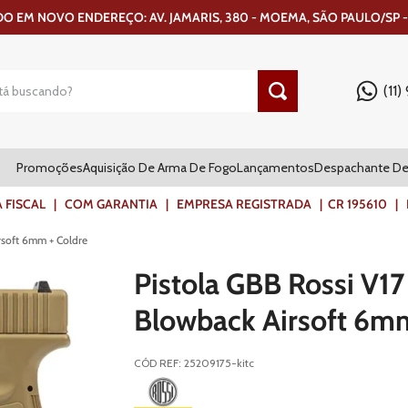
 EM NOVO ENDEREÇO: AV. JAMARIS, 380 - MOEMA, SÃO PAULO/SP -
(11
Promoções
Aquisição De Arma De Fogo
Lançamentos
Despachante De
ISCAL | COM GARANTIA | EMPRESA REGISTRADA | CR 195610 | FR
rsoft 6mm + Coldre
Pistola GBB Rossi V1
Blowback Airsoft 6mm
CÓD REF
:
25209175-kitc