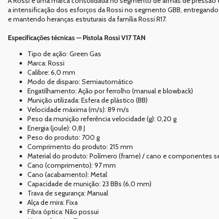
A Rossi é uma marca consolidada no segmento de armas de pressão e rép
a intensificação dos esforços da Rossi no segmento GBB, entregand
e mantendo heranças estruturais da família Rossi R17.
Especificações técnicas — Pistola Rossi V17 TAN
Tipo de ação: Green Gas
Marca: Rossi
Calibre: 6,0 mm
Modo de disparo: Semiautomático
Engatilhamento: Ação por ferrolho (manual e blowback)
Munição utilizada: Esfera de plástico (BB)
Velocidade máxima (m/s): 89 m/s
Peso da munição referência velocidade (g): 0,20 g
Energia (joule): 0,8 J
Peso do produto: 700 g
Comprimento do produto: 215 mm
Material do produto: Polímero (frame) / cano e componentes 
Cano (comprimento): 97 mm
Cano (acabamento): Metal
Capacidade de munição: 23 BBs (6,0 mm)
Trava de segurança: Manual
Alça de mira: Fixa
Fibra óptica: Não possui