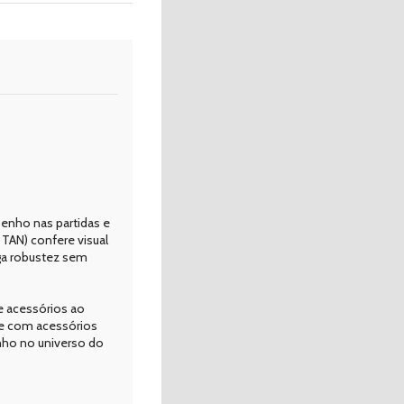
penho nas partidas e
TAN) confere visual
ega robustez sem
e acessórios ao
ade com acessórios
nho no universo do