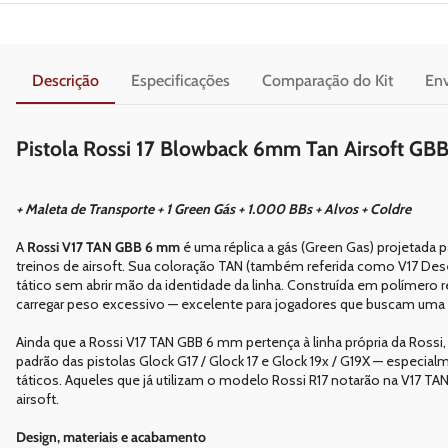
Descrição
Especificações
Comparação do Kit
Env
Pistola Rossi 17 Blowback 6mm Tan Airsoft GBB
+ Maleta de Transporte + 1 Green Gás + 1.000 BBs + Alvos + Coldre
A
Rossi V17 TAN GBB 6 mm
é uma réplica a gás (Green Gas) projetada p
treinos de airsoft. Sua coloração TAN (também referida como V17 De
tático sem abrir mão da identidade da linha. Construída em polímero
carregar peso excessivo — excelente para jogadores que buscam uma pi
Ainda que a Rossi V17 TAN GBB 6 mm pertença à linha própria da Ross
padrão das pistolas Glock G17 / Glock 17 e Glock 19x / G19X — especi
táticos. Aqueles que já utilizam o modelo Rossi R17 notarão na V17 
airsoft.
Design, materiais e acabamento