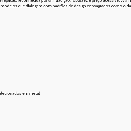
licas, reconhecida por unir tradição, robustez e preço acessível. A linh
o modelos que dialogam com padrões de design consagrados como o das 
selecionados em metal