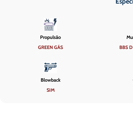
Espec
Propulsão
Mun
GREEN GÁS
BBS D
Blowback
SIM