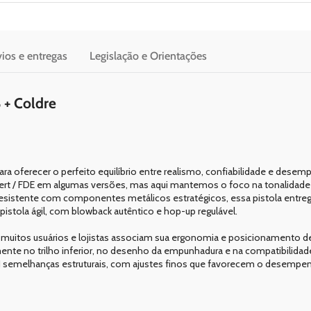
ios e entregas
Legislação e Orientações
 + Coldre
ara oferecer o perfeito equilíbrio entre realismo, confiabilidade e desem
sert / FDE em algumas versões, mas aqui mantemos o foco na tonalidade 
 resistente com componentes metálicos estratégicos, essa pistola entr
stola ágil, com blowback autêntico e hop-up regulável.
i, muitos usuários e lojistas associam sua ergonomia e posicionamento d
almente no trilho inferior, no desenho da empunhadura e na compatibilid
TAN semelhanças estruturais, com ajustes finos que favorecem o desempe