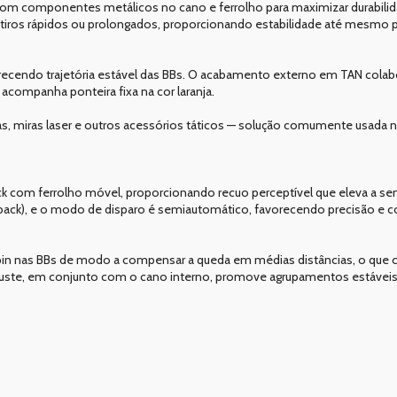
com componentes metálicos no cano e ferrolho para maximizar durabil
a tiros rápidos ou prolongados, proporcionando estabilidade até mesmo 
recendo trajetória estável das BBs. O acabamento externo em TAN cola
ompanha ponteira fixa na cor laranja.
s, miras laser e outros acessórios táticos — solução comumente usada na
ck com ferrolho móvel, proporcionando recuo perceptível que eleva a se
owback), e o modo de disparo é semiautomático, favorecendo precisão e
in nas BBs de modo a compensar a queda em médias distâncias, o que c
e ajuste, em conjunto com o cano interno, promove agrupamentos estáveis