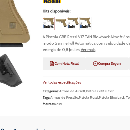
Kits disponíveis:
A Pistola GBB Rossi V17 TAN Blowback Airsoft 6m
modo Semi e Full Automática com velocidade d
energia de 0,8 Joules
Ver mais
Com Nota Fiscal
Compra Segura
Ver todas especificações
Categorias:
Armas de Airsoft
,
Pistola GBB e Co2
Tags:
Armas de Pressão
,
Pistola Rossi
,
Pistola Blowback
,
To
Marcas:
Rossi