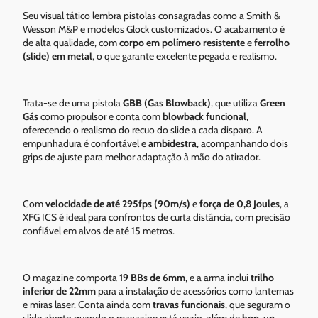
Seu visual tático lembra pistolas consagradas como a Smith &
Wesson M&P e modelos Glock customizados. O acabamento é
de alta qualidade, com
corpo em polímero resistente
e
ferrolho
(slide) em metal
, o que garante excelente pegada e realismo.
Trata-se de uma pistola
GBB (Gas Blowback)
, que utiliza
Green
Gás
como propulsor e conta com
blowback funcional
,
oferecendo o realismo do recuo do slide a cada disparo. A
empunhadura é confortável e
ambidestra
, acompanhando dois
grips de ajuste para melhor adaptação à mão do atirador.
Com
velocidade de até 295fps (90m/s)
e
força de 0,8 Joules
, a
XFG ICS é ideal para confrontos de curta distância, com precisão
confiável em alvos de até 15 metros.
O magazine comporta
19 BBs de 6mm
, e a arma inclui
trilho
inferior de 22mm
para a instalação de acessórios como lanternas
e miras laser. Conta ainda com
travas funcionais
, que seguram o