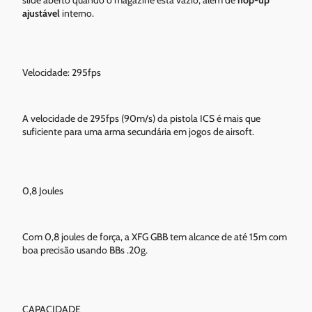
slide aberto quando o magazine está vazio, além de
hop-up
ajustável
interno.
Velocidade: 295fps
A velocidade de 295fps (90m/s) da pistola ICS é mais que
suficiente para uma arma secundária em jogos de airsoft.
0,8 Joules
Com 0,8 joules de força, a XFG GBB tem alcance de até 15m com
boa precisão usando BBs .20g.
CAPACIDADE