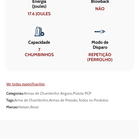
Energia
Blowback
(Joules)
NÃO
17.6 JOULES
Capacidade
Modo de
Disparo
7
CHUMBINHOS
REPETIÇÃO
(FERROLHO)
Ver todas especificações
Categorias:
Armas de Chumbinho Airguns
,
Pistola PCP
Tags:
Arma de Chumbinho
,
Armas de Pressão
,
Todos os Produtos
Marcas:
Hatsan
,
Rossi