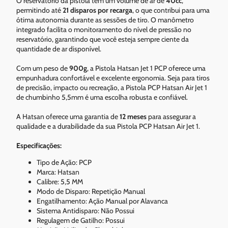
O reservatório da pistola tem um volume de ar de
40cc
,
permitindo até
21 disparos por recarga
, o que contribui para uma
ótima autonomia durante as sessões de tiro. O manômetro
integrado facilita o monitoramento do nível de pressão no
reservatório, garantindo que você esteja sempre ciente da
quantidade de ar disponível.
Com um peso de
900g
, a Pistola Hatsan Jet 1 PCP oferece uma
empunhadura confortável e excelente ergonomia. Seja para tiros
de precisão, impacto ou recreação, a Pistola PCP Hatsan Air Jet 1
de chumbinho 5,5mm é uma escolha robusta e confiável.
A Hatsan oferece uma garantia de
12 meses
para assegurar a
qualidade e a durabilidade da sua Pistola PCP Hatsan Air Jet 1.
Especificações:
Tipo de Ação: PCP
Marca: Hatsan
Calibre: 5,5 MM
Modo de Disparo: Repetição Manual
Engatilhamento: Ação Manual por Alavanca
Sistema Antidisparo: Não Possui
Regulagem de Gatilho: Possui