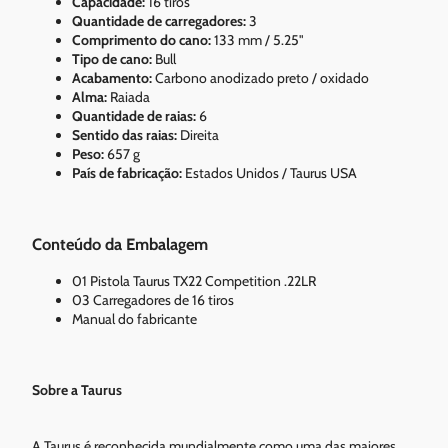
Capacidade:
16 tiros
Quantidade de carregadores:
3
Comprimento do cano:
133 mm / 5.25"
Tipo de cano:
Bull
Acabamento:
Carbono anodizado preto / oxidado
Alma:
Raiada
Quantidade de raias:
6
Sentido das raias:
Direita
Peso:
657 g
País de fabricação:
Estados Unidos / Taurus USA
Conteúdo da Embalagem
01 Pistola Taurus TX22 Competition .22LR
03 Carregadores de 16 tiros
Manual do fabricante
Sobre a Taurus
A Taurus é reconhecida mundialmente como uma das maiores