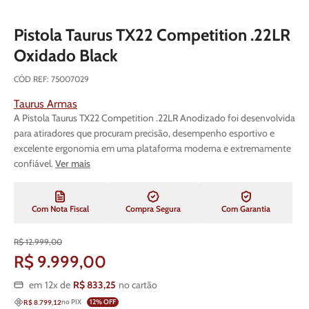
Pistola Taurus TX22 Competition .22LR
Oxidado Black
CÓD REF
:
75007029
Taurus Armas
A Pistola Taurus TX22 Competition .22LR Anodizado foi desenvolvida
para atiradores que procuram precisão, desempenho esportivo e
excelente ergonomia em uma plataforma moderna e extremamente
confiável.
Ver mais
Com Nota Fiscal
Compra Segura
Com Garantia
R$
12
.
999
,
00
R$
9
.
999
,
00
em
12
x de
R$
833
,
25
no cartão
no PIX
12
% OFF
R$ 8.799,12