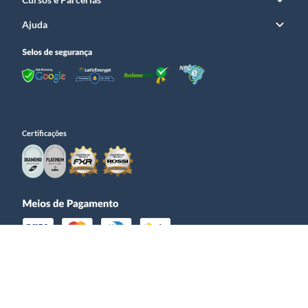
Ajuda
Certificações
© Prime Guns – CNPJ 25.216.476/0001­-95