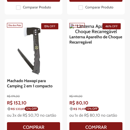
Comparar Produto
Comparar Produto
Dia dos Pais
Dia dos Pais
15%
OFF
46%
OFF
Lanterna Aparelho de Choque
Recarregável
Machado Hawapi para
Camping 2 em 1 compacto
R$
179
,
00
R$
149
,
00
R$
152
,
10
R$
80
,
10
12
% OFF
12
% OFF
R$ 133,85
R$ 70,49
ou
3
x de
R$
50
,
70
no cartão
ou
1
x de
R$
80
,
10
no cartão
COMPRAR
COMPRAR