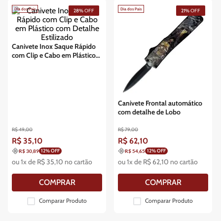
Dia dos Pais
Dia dos Pais
28%
OFF
21%
OFF
Canivete Inox Saque Rápido
com Clip e Cabo em Plástico
com Detalhe Estilizado
Canivete Frontal automático
com detalhe de Lobo
R$
49
,
00
R$
79
,
00
R$
35
,
10
R$
62
,
10
12
% OFF
12
% OFF
R$ 30,89
R$ 54,65
ou
1
x de
R$
35
,
10
no cartão
ou
1
x de
R$
62
,
10
no cartão
COMPRAR
COMPRAR
Comparar Produto
Comparar Produto