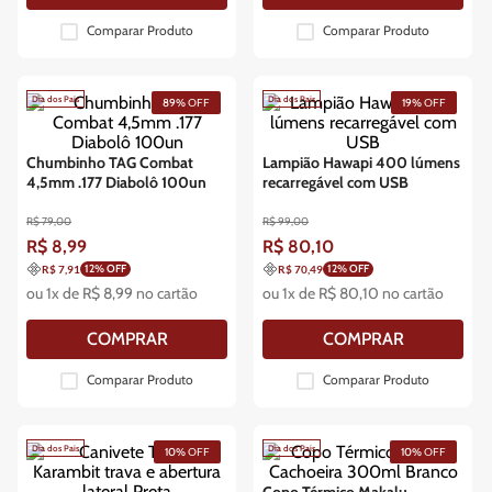
Comparar Produto
Comparar Produto
Dia dos Pais
Dia dos Pais
89%
OFF
19%
OFF
Chumbinho TAG Combat
Lampião Hawapi 400 lúmens
4,5mm .177 Diabolô 100un
recarregável com USB
R$
79
,
00
R$
99
,
00
R$
8
,
99
R$
80
,
10
12
% OFF
12
% OFF
R$ 7,91
R$ 70,49
ou
1
x de
R$
8
,
99
no cartão
ou
1
x de
R$
80
,
10
no cartão
COMPRAR
COMPRAR
Comparar Produto
Comparar Produto
Dia dos Pais
Dia dos Pais
10%
OFF
10%
OFF
Copo Térmico Makalu