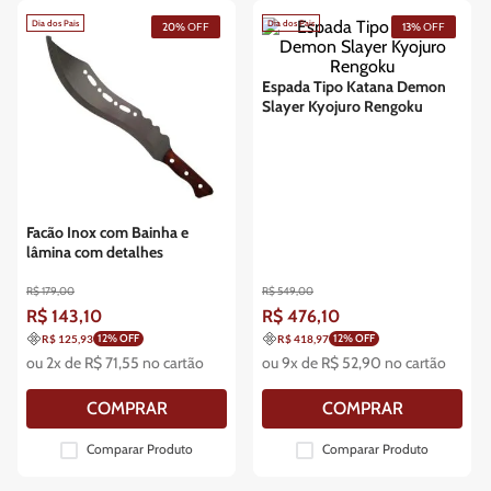
Dia dos Pais
Dia dos Pais
20%
OFF
13%
OFF
Espada Tipo Katana Demon
Slayer Kyojuro Rengoku
Facão Inox com Bainha e
lâmina com detalhes
R$
179
,
00
R$
549
,
00
R$
143
,
10
R$
476
,
10
12
% OFF
12
% OFF
R$ 125,93
R$ 418,97
ou
2
x de
R$
71
,
55
no cartão
ou
9
x de
R$
52
,
90
no cartão
COMPRAR
COMPRAR
Comparar Produto
Comparar Produto