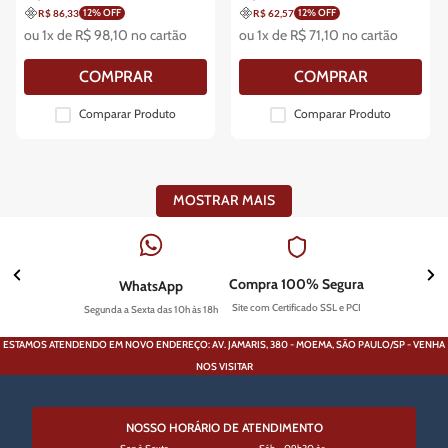
12
% OFF
12
% OFF
R$ 86,33
R$ 62,57
ou
1
x de
R$
98
,
10
no cartão
ou
1
x de
R$
71
,
10
no cartão
COMPRAR
COMPRAR
Comparar Produto
Comparar Produto
MOSTRAR MAIS
Compra 100% Segura
WhatsApp
Site com Certificado SSL e PCI
Segunda a Sexta das 10h às 18h
ESTAMOS ATENDENDO EM NOVO ENDEREÇO: AV. JAMARIS, 380 - MOEMA, SÃO PAULO/SP - VENHA
NOS VISITAR
NOSSO HORÁRIO DE ATENDIMENTO