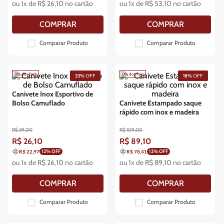
ou
1
x de
R$
26
,
10
no cartão
ou
1
x de
R$
53
,
10
no cartão
COMPRAR
COMPRAR
Comparar Produto
Comparar Produto
Dia dos Pais
Dia dos Pais
33%
OFF
18%
OFF
Canivete Inox Esportivo de
Bolso Camuflado
Canivete Estampado saque
rápido com inox e madeira
R$
39
,
00
R$
109
,
00
R$
26
,
10
R$
89
,
10
12
% OFF
12
% OFF
R$ 22,97
R$ 78,41
ou
1
x de
R$
26
,
10
no cartão
ou
1
x de
R$
89
,
10
no cartão
COMPRAR
COMPRAR
Comparar Produto
Comparar Produto