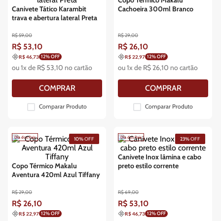
Canivete Tático Karambit
Cachoeira 300ml Branco
trava e abertura lateral Preta
R$
59
,
00
R$
29
,
00
R$
53
,
10
R$
26
,
10
12
% OFF
12
% OFF
R$ 46,73
R$ 22,97
ou
1
x de
R$
53
,
10
no cartão
ou
1
x de
R$
26
,
10
no cartão
COMPRAR
COMPRAR
Comparar Produto
Comparar Produto
Dia dos Pais
Dia dos Pais
10%
OFF
23%
OFF
Canivete Inox lâmina e cabo
Copo Térmico Makalu
preto estilo corrente
Aventura 420ml Azul Tiffany
R$
29
,
00
R$
69
,
00
R$
26
,
10
R$
53
,
10
12
% OFF
12
% OFF
R$ 22,97
R$ 46,73