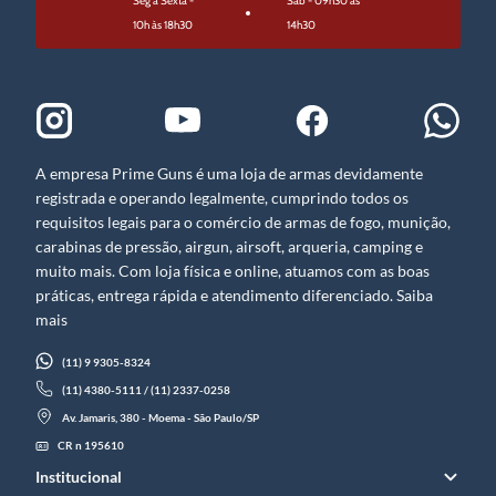
Seg à Sexta -
Sáb - 09h30 às
10h às 18h30
14h30
A empresa Prime Guns é uma loja de armas devidamente
registrada e operando legalmente, cumprindo todos os
requisitos legais para o comércio de armas de fogo, munição,
carabinas de pressão, airgun, airsoft, arqueria, camping e
muito mais. Com loja física e online, atuamos com as boas
práticas, entrega rápida e atendimento diferenciado. Saiba
mais
(11) 9 9305-8324
(11) 4380-5111 / (11) 2337-0258
Av. Jamaris, 380 - Moema - São Paulo/SP
CR n 195610
Institucional