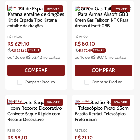
Dia dos Pais
Dia dos Pais
16%
OFF
19%
OFF
Kit de Espada Tipo Katana
Green Gas Taikoon NTK Para
entalhe de dragões
Armas Airsoft GBB
R$
749
,
00
R$
99
,
00
R$
629
,
10
R$
80
,
10
12
% OFF
12
% OFF
R$ 553,61
R$ 70,49
ou
12
x de
R$
52
,
42
no cartão
ou
1
x de
R$
80
,
10
no cartão
COMPRAR
COMPRAR
Comparar Produto
Comparar Produto
Dia dos Pais
Dia dos Pais
18%
OFF
10%
OFF
Canivete Saque Rápido com
Bastão Retrátil Telescópico
Recorte Decorativo
Preto 65cm
R$
119
,
00
R$
79
,
00
R$
98
,
10
R$
71
,
10