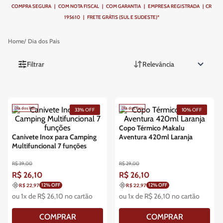
COMPRA SEGURA | COM NOTA FISCAL | COM GARANTIA | EMPRESA REGISTRADA | CR
195610 | FRETE GRÁTIS (SUL E SUDESTE)*
Dia dos Pais
Filtrar
Relevância
Dia dos Pais
Dia dos Pais
33%
OFF
10%
OFF
Copo Térmico Makalu
Canivete Inox para Camping
Aventura 420ml Laranja
Multifuncional 7 funções
R$
39
,
00
R$
29
,
00
R$
26
,
10
R$
26
,
10
12
% OFF
12
% OFF
R$ 22,97
R$ 22,97
ou
1
x de
R$
26
,
10
no cartão
ou
1
x de
R$
26
,
10
no cartão
COMPRAR
COMPRAR