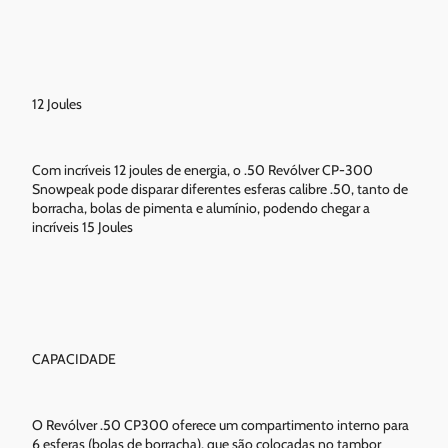
12 Joules
Com incríveis 12 joules de energia, o .50 Revólver CP-300
Snowpeak pode disparar diferentes esferas calibre .50, tanto de
borracha, bolas de pimenta e alumínio, podendo chegar a
incríveis 15 Joules
CAPACIDADE
O Revólver .50 CP300 oferece um compartimento interno para
6 esferas (bolas de borracha), que são colocadas no tambor