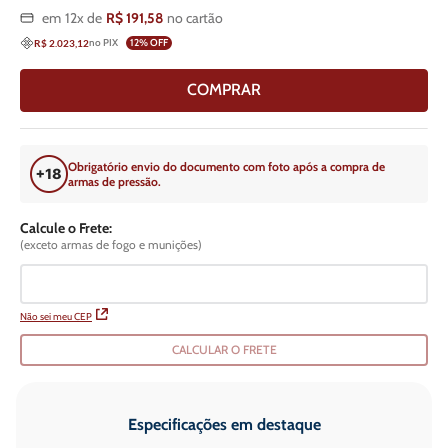
em
12
x de
R$
191
,
58
no cartão
no PIX
12
% OFF
R$ 2.023,12
COMPRAR
Obrigatório envio do documento com foto após a compra de
armas de pressão.
Calcule o Frete:
(exceto armas de fogo e munições)
Não sei meu CEP
CALCULAR O FRETE
Especificações em destaque