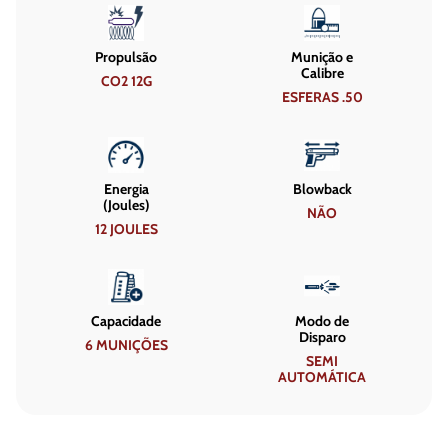
Propulsão
Munição e
Calibre
CO2 12G
ESFERAS .50
Energia
Blowback
(Joules)
NÃO
12 JOULES
Capacidade
Modo de
Disparo
6 MUNIÇÕES
SEMI
AUTOMÁTICA