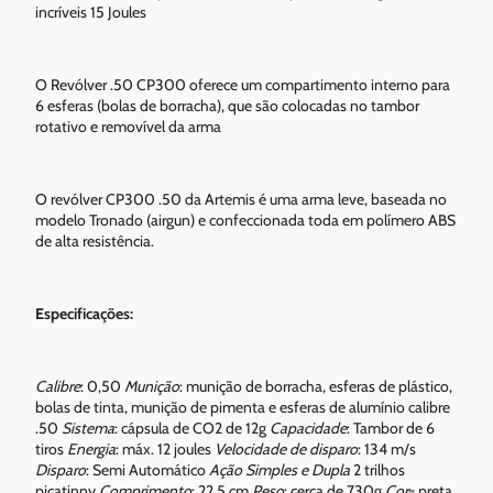
incríveis 15 Joules
O Revólver .50 CP300 oferece um compartimento interno para
6 esferas (bolas de borracha), que são colocadas no tambor
rotativo e removível da arma
O revólver CP300 .50 da Artemis é uma arma leve, baseada no
modelo Tronado (airgun) e confeccionada toda em polímero ABS
de alta resistência.
Especificações:
Calibre
: 0,50
Munição
: munição de borracha, esferas de plástico,
bolas de tinta, munição de pimenta e esferas de alumínio calibre
.50
Sistema
: cápsula de CO2 de 12g
Capacidade
: Tambor de 6
tiros
Energia
: máx. 12 joules
Velocidade de disparo
: 134 m/s
Disparo
: Semi Automático
Ação Simples e Dupla
2 trilhos
picatinny
Comprimento
: 22,5 cm
Peso
: cerca de 730g
Cor
= preta