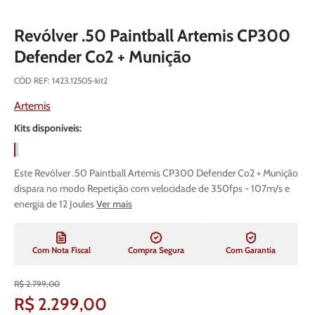
Revólver .50 Paintball Artemis CP300
Defender Co2 + Munição
CÓD REF
:
1423.12505-kit2
Artemis
Kits disponíveis:
Este Revólver .50 Paintball Artemis CP300 Defender Co2 + Munição
dispara no modo Repetição com velocidade de 350fps - 107m/s e
energia de 12 Joules
Ver mais
Com Nota Fiscal
Compra Segura
Com Garantia
R$
2
.
799
,
00
R$
2
.
299
,
00