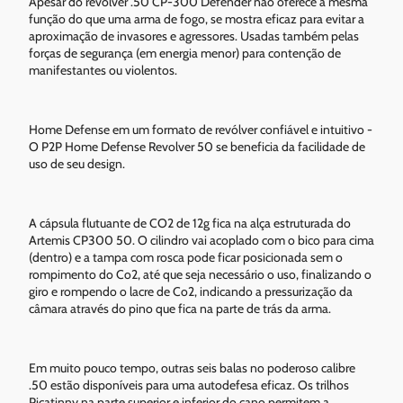
Apesar do revólver .50 CP-300 Defender não oferece a mesma
função do que uma arma de fogo, se mostra eficaz para evitar a
aproximação de invasores e agressores. Usadas também pelas
forças de segurança (em energia menor) para contenção de
manifestantes ou violentos.
Home Defense em um formato de revólver confiável e intuitivo -
O P2P Home Defense Revolver 50 se beneficia da facilidade de
uso de seu design.
A cápsula flutuante de CO2 de 12g fica na alça estruturada do
Artemis CP300 50. O cilindro vai acoplado com o bico para cima
(dentro) e a tampa com rosca pode ficar posicionada sem o
rompimento do Co2, até que seja necessário o uso, finalizando o
giro e rompendo o lacre de Co2, indicando a pressurização da
câmara através do pino que fica na parte de trás da arma.
Em muito pouco tempo, outras seis balas no poderoso calibre
.50 estão disponíveis para uma autodefesa eficaz. Os trilhos
Picatinny na parte superior e inferior do cano permitem a