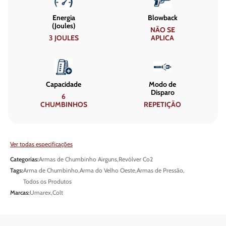
Energia
Blowback
(Joules)
NÃO SE
3 JOULES
APLICA
Capacidade
Modo de
Disparo
6
CHUMBINHOS
REPETIÇÃO
Ver todas especificações
Categorias:
Armas de Chumbinho Airguns
,
Revólver Co2
Tags:
Arma de Chumbinho
,
Arma do Velho Oeste
,
Armas de Pressão
,
Todos os Produtos
Marcas:
Umarex
,
Colt