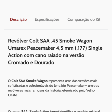
Descrição
Especificações
Comparação do Kit
En
Revólver Colt SAA .45 Smoke Wagon
Umarex Peacemaker 4,5 mm (.177) Single
Action com cano raiado na versão
Cromado e Dourado
O
Colt SAA Smoke Wagon
representa uma das versões mais
sofisticadas e colecionáveis do lendário Peacemaker – um dos
revólveres mais famosos da história, eternizado pelo Velho
Oeste.
O termo
SAA
(Single Action Army) identifica o modelo original