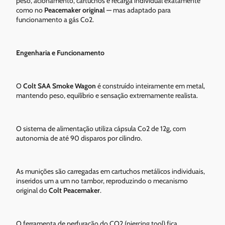
peso, acionamento, cartuchos e recarga individual exatamente
como no
Peacemaker original
— mas adaptado para
funcionamento a gás Co2.
Engenharia e Funcionamento
O
Colt SAA Smoke Wagon
é construído inteiramente em metal,
mantendo peso, equilíbrio e sensação extremamente realista.
O sistema de alimentação utiliza cápsula Co2 de 12g, com
autonomia de até 90 disparos por cilindro.
As munições são carregadas em cartuchos metálicos individuais,
inseridos um a um no tambor, reproduzindo o mecanismo
original do
Colt Peacemaker
.
O ferramenta de perfuração do CO2 (piercing tool) fica