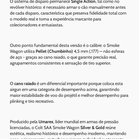
O sistema de disparo permanece
Single Action
, tal como no
revólver histórico: é necessário armar o cão manualmente antes
de cada disparo, característica que preserva fidelidade total com
o modelo real e torna a experiência marcante para
colecionadores e entusiastas.
Outro ponto fundamental desta versão é o calibre: o Smoke
Wagon utiliza
Pellet (Chumbinho)
4,5 mm (.177) — não esferas
de aço - graças ao cano raiado, o que garante precisão real,
agrupamentos consistentes e sensação de tiro superior.
O
cano raiado
é um diferencial importante porque coloca esta
airgun em uma categoria de desempenho acima, garantindo
maior estabilidade de voo do projétil e melhor desempenho para
plinking e tiro recreativo.
Produzido pela
Umarex
, líder mundial em armas de pressão
licenciadas, o Colt SAA Smoke Wagon
Silver & Gold
reúne
estética, realismo histórico e desempenho moderno, mantendo