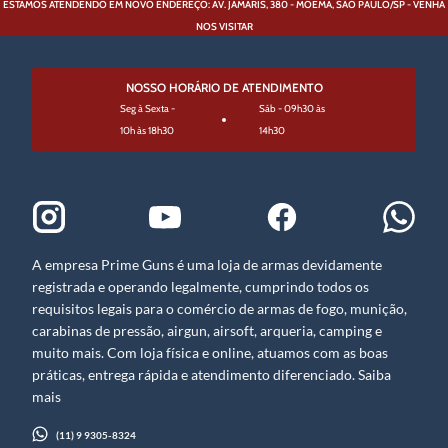
ESTAMOS ATENDENDO EM NOVO ENDEREÇO: AV. JAMARIS, 380 - MOEMA, SÃO PAULO/SP - VENHA
NOS VISITAR
NOSSO HORÁRIO DE ATENDIMENTO
Seg à Sexta -
Sáb - 09h30 às
10h às 18h30
14h30
A empresa Prime Guns é uma loja de armas devidamente
registrada e operando legalmente, cumprindo todos os
requisitos legais para o comércio de armas de fogo, munição,
carabinas de pressão, airgun, airsoft, arqueria, camping e
muito mais. Com loja física e online, atuamos com as boas
práticas, entrega rápida e atendimento diferenciado. Saiba
mais
(11) 9 9305-8324