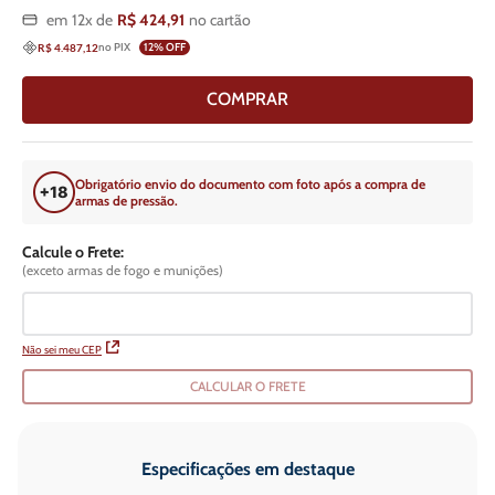
em
12
x de
R$
424
,
91
no cartão
no PIX
12
% OFF
R$ 4.487,12
COMPRAR
Obrigatório envio do documento com foto após a compra de
armas de pressão.
Calcule o Frete:
(exceto armas de fogo e munições)
Não sei meu CEP
CALCULAR O FRETE
Especificações em destaque