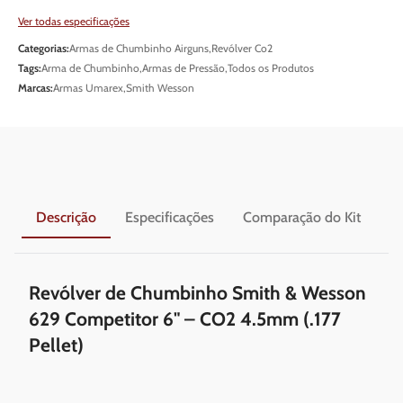
Ver todas especificações
Categorias:
Armas de Chumbinho Airguns
,
Revólver Co2
Tags:
Arma de Chumbinho
,
Armas de Pressão
,
Todos os Produtos
Marcas:
Armas Umarex
,
Smith Wesson
Descrição
Especificações
Comparação do Kit
En
Revólver de Chumbinho Smith & Wesson
629 Competitor 6" – CO2 4.5mm (.177
Pellet)