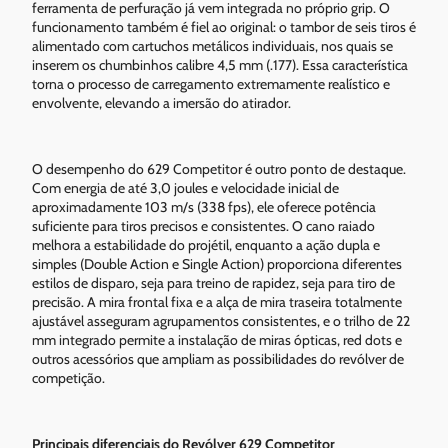
ferramenta de perfuração já vem integrada no próprio grip. O
funcionamento também é fiel ao original: o tambor de seis tiros é
alimentado com cartuchos metálicos individuais, nos quais se
inserem os chumbinhos calibre 4,5 mm (.177). Essa característica
torna o processo de carregamento extremamente realístico e
envolvente, elevando a imersão do atirador.
O desempenho do 629 Competitor é outro ponto de destaque.
Com energia de até 3,0 joules e velocidade inicial de
aproximadamente 103 m/s (338 fps), ele oferece potência
suficiente para tiros precisos e consistentes. O cano raiado
melhora a estabilidade do projétil, enquanto a ação dupla e
simples (Double Action e Single Action) proporciona diferentes
estilos de disparo, seja para treino de rapidez, seja para tiro de
precisão. A mira frontal fixa e a alça de mira traseira totalmente
ajustável asseguram agrupamentos consistentes, e o trilho de 22
mm integrado permite a instalação de miras ópticas, red dots e
outros acessórios que ampliam as possibilidades do revólver de
competição.
Principais diferenciais do Revólver 629 Competitor