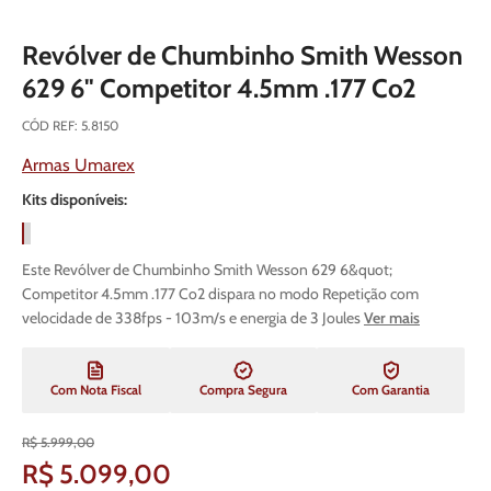
Revólver de Chumbinho Smith Wesson
629 6" Competitor 4.5mm .177 Co2
CÓD REF
:
5.8150
Armas Umarex
Kits disponíveis:
Este Revólver de Chumbinho Smith Wesson 629 6&quot;
Competitor 4.5mm .177 Co2 dispara no modo Repetição com
velocidade de 338fps - 103m/s e energia de 3 Joules
Ver mais
Com Nota Fiscal
Compra Segura
Com Garantia
R$
5
.
999
,
00
R$
5
.
099
,
00