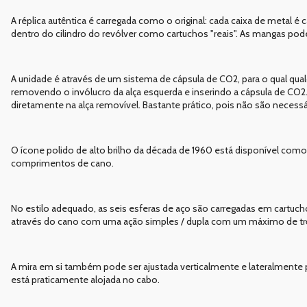
A réplica autêntica é carregada como o original: cada caixa de metal
dentro do cilindro do revólver como cartuchos "reais". As mangas pod
A unidade é através de um sistema de cápsula de CO2, para o qual qual
removendo o invólucro da alça esquerda e inserindo a cápsula de CO2. A
diretamente na alça removível. Bastante prático, pois não são necessá
O ícone polido de alto brilho da década de 1960 está disponível co
comprimentos de cano.
No estilo adequado, as seis esferas de aço são carregadas em cartuc
através do cano com uma ação simples / dupla com um máximo de trê
A mira em si também pode ser ajustada verticalmente e lateralmente 
está praticamente alojada no cabo.