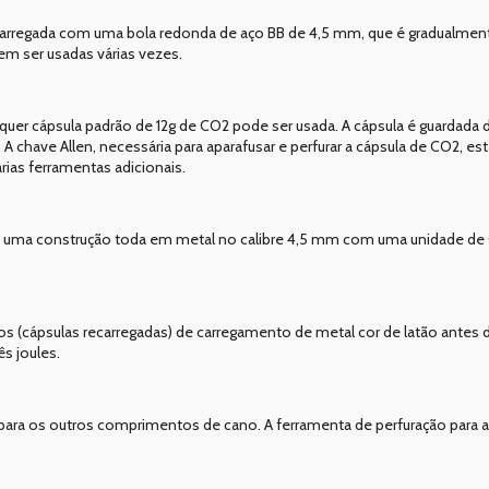
 é carregada com uma bola redonda de aço BB de 4,5 mm, que é gradualme
em ser usadas várias vezes.
quer cápsula padrão de 12g de CO2 pode ser usada. A cápsula é guardada d
 chave Allen, necessária para aparafusar e perfurar a cápsula de CO2, est
rias ferramentas adicionais.
mo uma construção toda em metal no calibre 4,5 mm com uma unidade de 
hos (cápsulas recarregadas) de carregamento de metal cor de latão antes
s joules.
para os outros comprimentos de cano. A ferramenta de perfuração para a