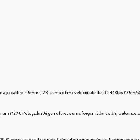
 aço calibre 4,5mm (.177) a uma ótima velocidade de até 443fps (135m/s
gnum M29 8 Polegadas Airgun oferece uma força média de 3,2j e alcance e
 8" possui capacidade para 6 cápsulas reaproveitáveis, funcionando na 