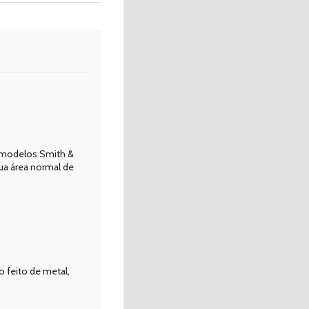
s modelos Smith &
ua área normal de
 feito de metal,