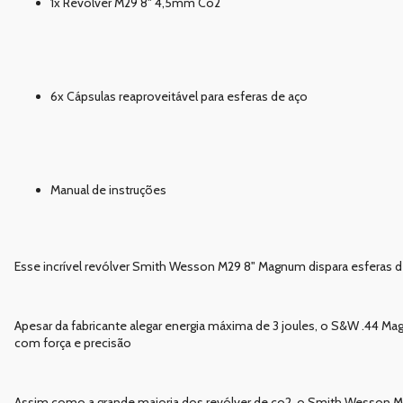
1x Revólver M29 8" 4,5mm Co2
6x Cápsulas reaproveitável para esferas de aço
Manual de instruções
Esse incrível revólver Smith Wesson M29 8" Magnum dispara esferas de
Apesar da fabricante alegar energia máxima de 3 joules, o S&W .44 Ma
com força e precisão
Assim como a grande maioria dos revólver de co2, o Smith Wesson M29