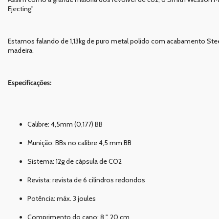
Ejecting"
Estamos falando de 1,13kg de puro metal polido com acabamento Stee
madeira.
Especificações:
Calibre: 4,5mm (0,177) BB
Munição: BBs no calibre 4,5 mm BB
Sistema: 12g de cápsula de CO2
Revista: revista de 6 cilindros redondos
Potência: máx. 3 joules
Comprimento do cano: 8 ", 20 cm