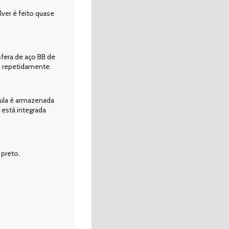
ver é feito quase
sfera de aço BB de
s repetidamente.
sula é armazenada
 está integrada
preto.