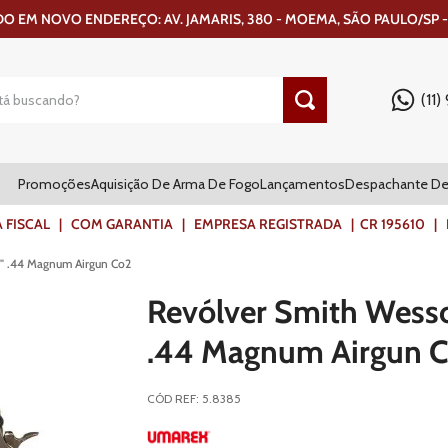
 EM NOVO ENDEREÇO: AV. JAMARIS, 380 - MOEMA, SÃO PAULO/SP -
(11
Promoções
Aquisição De Arma De Fogo
Lançamentos
Despachante De
ISCAL | COM GARANTIA | EMPRESA REGISTRADA | CR 195610 | FR
" .44 Magnum Airgun Co2
Revólver Smith Wess
.44 Magnum Airgun 
CÓD REF
:
5.8385