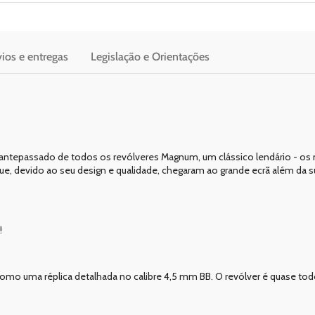
ios e entregas
Legislação e Orientações
O antepassado de todos os revólveres Magnum, um clássico lendário - o
 devido ao seu design e qualidade, chegaram ao grande ecrã além da s
!
 uma réplica detalhada no calibre 4,5 mm BB. O revólver é quase todo