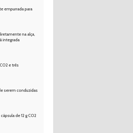
nte empurrada para
iretamente na alça,
á integrada
CO2 e três
 de serem conduzidas
 cápsula de 12 g CO2