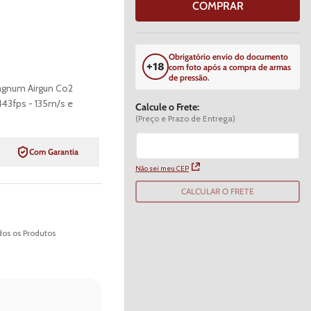
COMPRAR
Obrigatório envio do documento
com foto após a compra de armas
de pressão.
agnum Airgun Co2
43fps - 135m/s e
Calcule o Frete:
(Preço e Prazo de Entrega)
Com Garantia
Não sei meu CEP
CALCULAR O FRETE
os os Produtos