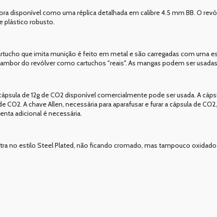
disponível como uma réplica detalhada em calibre 4.5 mm BB. O revól
 plástico robusto.
cartucho que imita munição é feito em metal e são carregadas com uma e
 tambor do revólver como cartuchos "reais". As mangas podem ser usada
 cápsula de 12g de CO2 disponível comercialmente pode ser usada. A cáp
 CO2. A chave Allen, necessária para aparafusar e furar a cápsula de CO2,
nta adicional é necessária.
a no estilo Steel Plated, não ficando cromado, mas tampouco oxidado 