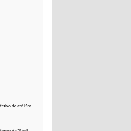
)
fetivo de até 15m
forma de "Shell