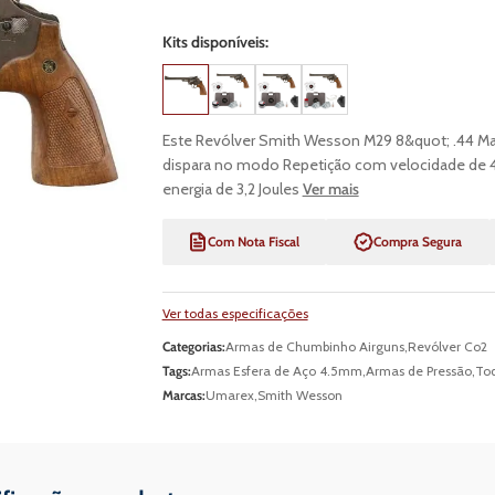
Kits disponíveis:
Este Revólver Smith Wesson M29 8&quot; .44 M
dispara no modo Repetição com velocidade de 4
energia de 3,2 Joules
Ver mais
Com Nota Fiscal
Compra Segura
Ver todas especificações
Categorias:
Armas de Chumbinho Airguns
,
Revólver Co2
Tags:
Armas Esfera de Aço 4.5mm
,
Armas de Pressão
,
Tod
Marcas:
Umarex
,
Smith Wesson