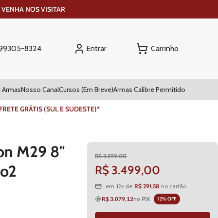
 VENHA NOS VISITAR
Entrar
) 99305-8324
 Armas
Nosso Canal
Cursos (Em Breve)
Armas Calibre Permitido
ETE GRÁTIS (SUL E SUDESTE)*
on M29 8"
R$
3
.
599
,
00
Co2
R$
3
.
499
,
00
R$
291
,
58
em
12
x de
no cartão
R$ 3.079,12
no PIX
12
% OFF