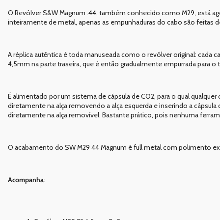
O Revólver S&W Magnum .44, também conhecido como M29, está agora 
inteiramente de metal, apenas as empunhaduras do cabo são feitas de
A réplica autêntica é toda manuseada como o revólver original: cada 
4,5mm na parte traseira, que é então gradualmente empurrada para o
É alimentado por um sistema de cápsula de CO2, para o qual qualquer
diretamente na alça removendo a alça esquerda e inserindo a cápsula de
diretamente na alça removível. Bastante prático, pois nenhuma ferrame
O acabamento do SW M29 44 Magnum é full metal com polimento extr
Acompanha
: