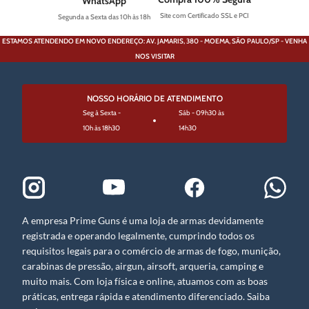
WhatsApp
Site com Certificado SSL e PCI
Segunda a Sexta das 10h às 18h
ESTAMOS ATENDENDO EM NOVO ENDEREÇO: AV. JAMARIS, 380 - MOEMA, SÃO PAULO/SP - VENHA
NOS VISITAR
NOSSO HORÁRIO DE ATENDIMENTO
Seg à Sexta -
Sáb - 09h30 às
10h às 18h30
14h30
A empresa Prime Guns é uma loja de armas devidamente
registrada e operando legalmente, cumprindo todos os
requisitos legais para o comércio de armas de fogo, munição,
carabinas de pressão, airgun, airsoft, arqueria, camping e
muito mais. Com loja física e online, atuamos com as boas
práticas, entrega rápida e atendimento diferenciado. Saiba