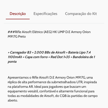
Descrição
Especificações
Comparação do Kit
En
###Rifle Airsoft Elétrico (AEG) HK UMP D.E Armory Orion
M917G Preto
+ Carregador B3 + 2.000 BBs de Airsoft + Bateria Lipo 7.4
1100mAh + Capa com forro + Red Dot 1×35 + Bandoleira de 1
ponta
Apresentamos o Rifle Airsoft D.E Armory Orion M917G, uma
réplica de alta performance da submetralhadora UTR, inspirada
na plataforma AR. Ideal para jogadores que buscam um
equipamento versátil, confortável e altamente funcional para
todas as modalidades de Airsoft, do CQB às partidas de campo
aberto.