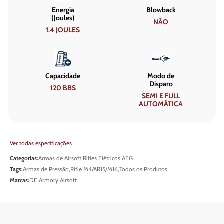
Energia
Blowback
(Joules)
NÃO
1.4 JOULES
Capacidade
Modo de
Disparo
120 BBS
SEMI E FULL
AUTOMÁTICA
Ver todas especificações
Categorias:
Armas de Airsoft
,
Rifles Elétricos AEG
Tags:
Armas de Pressão
,
Rifle M4/AR15/M16
,
Todos os Produtos
Marcas:
DE Armory Airsoft