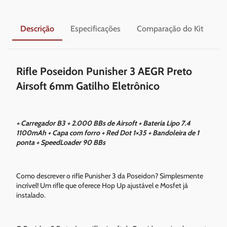
Descrição
Especificações
Comparação do Kit
En
Rifle Poseidon Punisher 3 AEGR Preto
Airsoft 6mm Gatilho Eletrônico
+ Carregador B3 + 2.000 BBs de Airsoft + Bateria Lipo 7.4
1100mAh + Capa com forro + Red Dot 1×35 + Bandoleira de 1
ponta + SpeedLoader 90 BBs
Como descrever o rifle Punisher 3 da Poseidon? Simplesmente
incrível! Um rifle que oferece Hop Up ajustável e Mosfet já
instalado.