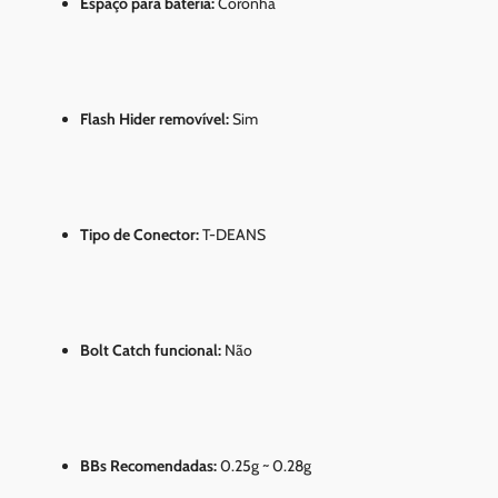
Espaço para bateria:
Coronha
Flash Hider removível:
Sim
Tipo de Conector:
T-DEANS
Bolt Catch funcional:
Não
BBs Recomendadas:
0.25g ~ 0.28g