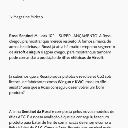
1x Magazine Midcap
Rossi Sentinel M-Lock 10"
— SUPER LANÇAMENTO! A Rossi
chegou pra mostrar que merece respeito. A famosa marca de
armas brasileiras, a
Rossi
, já atua há muito tempo no segmento
de
airsoft
e
airgun
e agora chegou para mostrar que também
pode comandar a produção de
rifles elétricos de Airsoft
.
Já sabemos que a
Rossi
produz pistolas e revólveres Co2 sob
licença, de fabricantes como
Wingun
e
KWC
, mas um rifle
airsoft? Será que a Rossi conseguiu desenvolver um bom
produto?
A linha
Sentinel da Rossi
é composta pelos novos modelos de
rifles AEG. E a nossa avaliação é que ela conseguiu fazer um
produto para bater de frente com marcas de renome como a
linha básica da
G&G
,
Cyma
e
Ares
, ficando em um nível mais