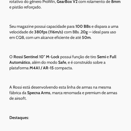
rotativo do gênero ProWin,
GearBox V2
com rolamento de
8mm
e pistão reforçado.
Seu magazine possui capacidade para
100 BBs
e dispara a uma
velocidade de
380fps (116m/s)
com BBs
.20g
— ideal para uso
em CQB, com um alcance eficiente de até
50m
.
O
Rossi Sentinel 10" M-Lock
possui função de tiro
Semi
e
Full
Automático
, além do modo
Safe
, e é construído sobre a
plataforma
M4A1 / AR-15
compacta.
A Rossi está desenvolvendo esta linha de armas na mesma
fábrica da
Specna Arms
, marca renomada e premium de armas
de airsoft.
Destaques
: