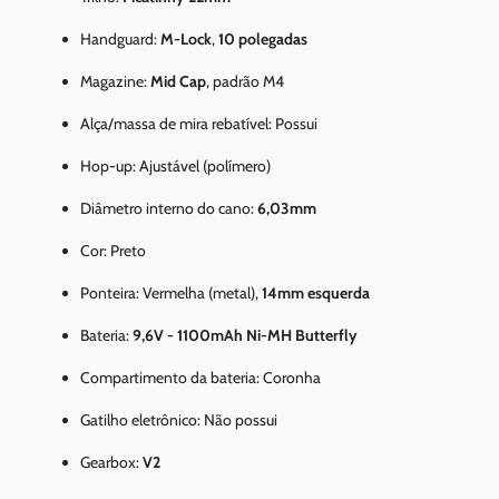
Handguard:
M-Lock
,
10 polegadas
Magazine:
Mid Cap
, padrão M4
Alça/massa de mira rebatível: Possui
Hop-up: Ajustável (polímero)
Diâmetro interno do cano:
6,03mm
Cor: Preto
Ponteira: Vermelha (metal),
14mm esquerda
Bateria:
9,6V - 1100mAh Ni-MH Butterfly
Compartimento da bateria: Coronha
Gatilho eletrônico: Não possui
Gearbox:
V2