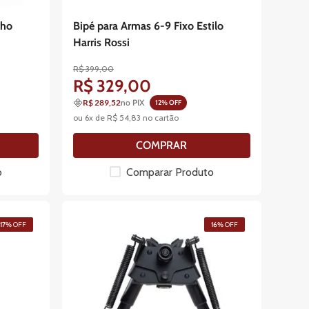
lho
Bipé para Armas 6-9 Fixo Estilo
Harris Rossi
R$
399
,
00
R$
329
,
00
R$ 289,52
no PIX
12
% OFF
ou
6
x de
R$
54
,
83
no cartão
COMPRAR
o
Comparar Produto
17%
OFF
16%
OFF