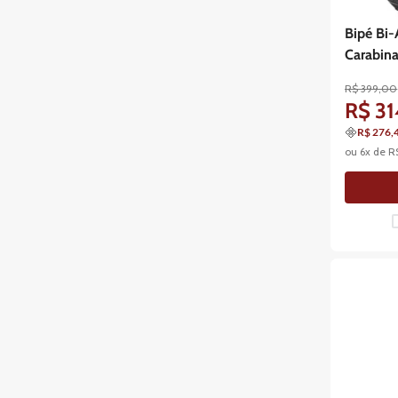
Bipé Bi-
Carabin
R$
399
,
00
R$
31
R$ 276,
ou
6
x de
R