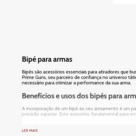
Bipé para armas
Bipés são acessórios essenciais para atiradores que bu
Prime Guns, seu parceiro de confiança no universo táti
necessário para otimizar a performance da sua arma.
Benefícios e usos dos bipés para ar
A incorporação de um bipé ao seu armamento é um pass
precisão superior. Este acessório, fundamental para ent
Aumento da precisão:
ao eliminar o tremor inere
em agrupamentos mais consistentes.
LER MAIS
Estabilidade aprimorada:
proporciona uma base só