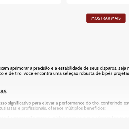
MOSTRAR MAIS
scam aprimorar a precisão e a estabilidade de seus disparos, seja 
co e de tiro, você encontra uma seleção robusta de bipés projeta
mas
o significativo para elevar a performance do tiro, conferindo e
usiastas e profissionais, oferece múltiplos benefícios:
nte à sustentação manual, o bipé permite que o atirador foque n
lida para a arma, essencial para tiros de longa distância ou em 