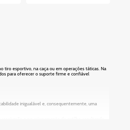
no tiro esportivo, na caça ou em operações táticas. Na
dos para oferecer o suporte firme e confiável
stabilidade inigualável e, consequentemente, uma
a respiração e no acionamento do gatilho, resultando
situações onde a sustentação prolongada é necessária,