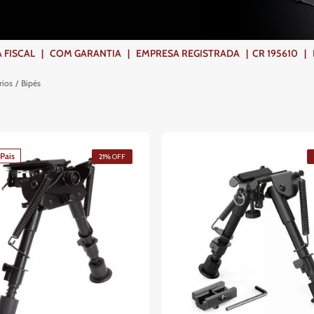
ISCAL | COM GARANTIA | EMPRESA REGISTRADA | CR 195610 | FR
rios
Bipés
Pais
21%
OFF