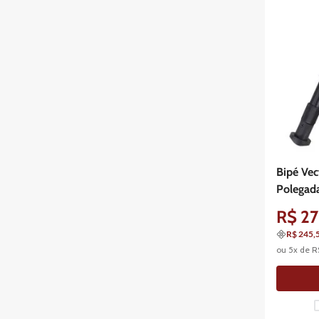
Bipé Vec
Polegad
R$
27
R$ 245,
ou
5
x de
R