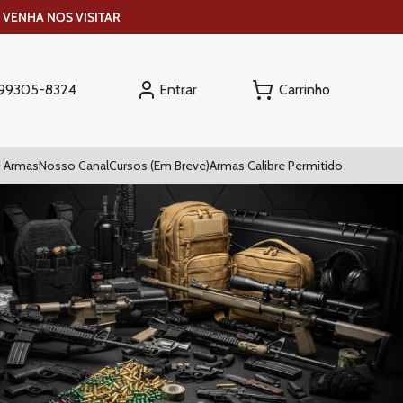
 VENHA NOS VISITAR
Entrar
) 99305-8324
 Armas
Nosso Canal
Cursos (Em Breve)
Armas Calibre Permitido