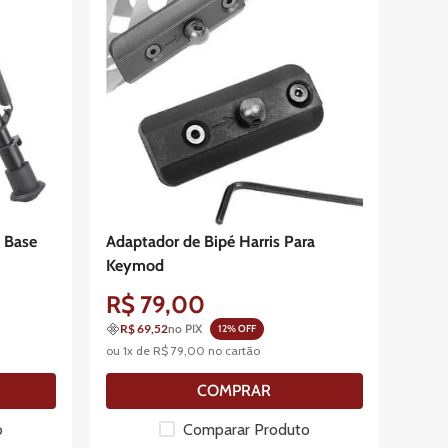
 Base
Adaptador de Bipé Harris Para
Keymod
R$
79
,
00
R$ 69,52
no PIX
12
% OFF
ou
1
x de
R$
79
,
00
no cartão
COMPRAR
o
Comparar Produto