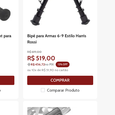
ht para
Bipé para Armas 6-9 Estilo Harris
Rossi
R$
619
,
00
R$
519
,
00
R$ 456,72
no PIX
12
% OFF
ou
10
x de
R$
51
,
90
no cartão
COMPRAR
o
Comparar Produto