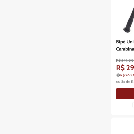
Bipé Uni
Carabina
R$
349
,
00
R$
2
R$ 263,
ou
5
x de
R