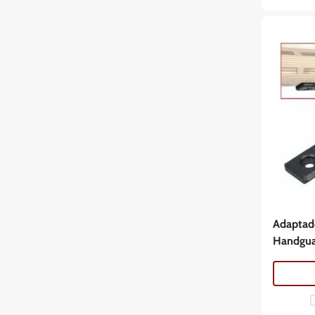
Adaptado
Handgua