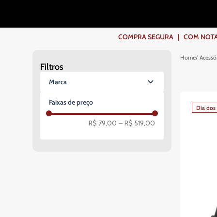
COMPRA SEGURA | COM NOTA F
Acessó
Filtros
Marca
Sem Marca
Faixas de preço
Dia dos 
Rossi
Vector Optics
R$ 79,00
–
R$ 519,00
Nautika NTK
Swiss Arms
QuickShot
FXR Armas