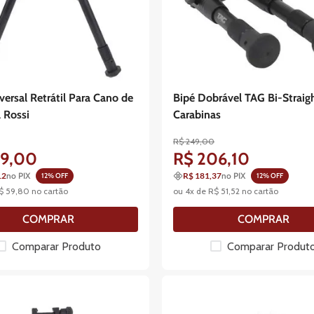
versal Retrátil Para Cano de
Bipé Dobrável TAG Bi-Straig
 Rossi
Carabinas
R$
249
,
00
99
,
00
R$
206
,
10
12
no PIX
R$ 181,37
no PIX
12
% OFF
12
% OFF
$
59
,
80
no cartão
ou
4
x de
R$
51
,
52
no cartão
COMPRAR
COMPRAR
Comparar Produto
Comparar Produt