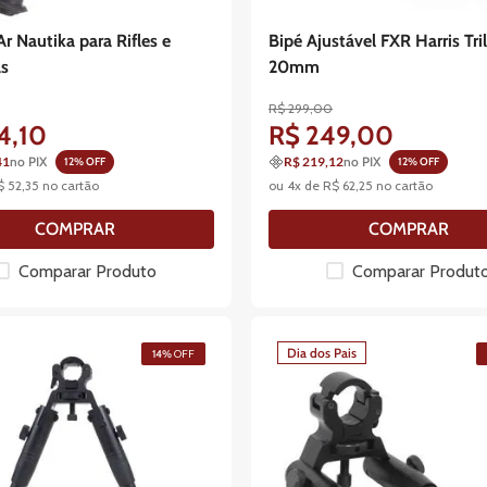
Ar Nautika para Rifles e
Bipé Ajustável FXR Harris Tri
as
20mm
R$
299
,
00
4
,
10
R$
249
,
00
41
no PIX
R$ 219,12
no PIX
12
% OFF
12
% OFF
$
52
,
35
no cartão
ou
4
x de
R$
62
,
25
no cartão
COMPRAR
COMPRAR
Comparar Produto
Comparar Produt
Dia dos Pais
14%
OFF