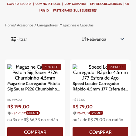
COMPRA SEGURA | COM NOTA FISCAL | COM GARANTIA | EMPRESA REGISTRADA | CR
195610 | FRETE GRÁTIS (SUL E SUDESTE)*
Acessórios
Carregadores, Magazines e Cápsulas
Filtrar
Relevância
60%
OFF
20%
OFF
Magazine Carregador Pistola
Speed Loader Carregador
Sig Sauer P226 Chumbinho
Rápido 4,5mm .177 Esfera de
4,5mm
Aço
R$
499
,
00
R$
99
,
00
R$
199
,
00
R$
79
,
00
12
% OFF
12
% OFF
R$ 175,12
R$ 69,52
ou
3
x de
R$
66
,
33
no cartão
ou
1
x de
R$
79
,
00
no cartão
COMPRAR
COMPRAR