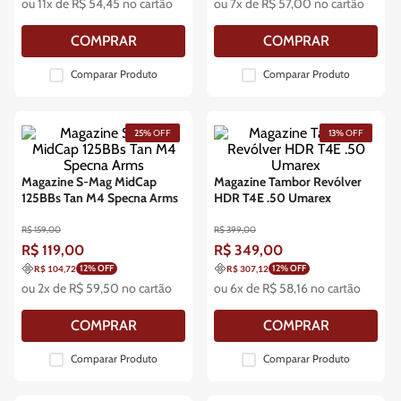
ou
11
x de
R$
54
,
45
no cartão
ou
7
x de
R$
57
,
00
no cartão
COMPRAR
COMPRAR
Comparar Produto
Comparar Produto
25%
OFF
13%
OFF
Magazine S-Mag MidCap
Magazine Tambor Revólver
125BBs Tan M4 Specna Arms
HDR T4E .50 Umarex
R$
159
,
00
R$
399
,
00
R$
119
,
00
R$
349
,
00
12
% OFF
12
% OFF
R$ 104,72
R$ 307,12
ou
2
x de
R$
59
,
50
no cartão
ou
6
x de
R$
58
,
16
no cartão
COMPRAR
COMPRAR
Comparar Produto
Comparar Produto