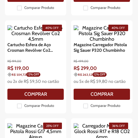
Comparar Produto
Comparar Produto
40%
OFF
40%
OFF
Cartucho Esfera de Aço
Magazine Carregador Pistola
Crosman Revólver Co2
Sig Sauer P320 Chumbinho
4,5mm
R$
199
,
00
R$
499
,
00
R$
119
,
00
R$
299
,
00
12
% OFF
12
% OFF
R$ 104,72
R$ 263,12
ou
2
x de
R$
59
,
50
no cartão
ou
5
x de
R$
59
,
80
no cartão
COMPRAR
COMPRAR
Comparar Produto
Comparar Produto
25%
OFF
36%
OFF