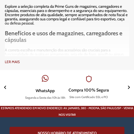
Explore a seleção completa da Prime Guns de magazines, carregadores e
cápsulas, essenciais para o desempenho e a segurança do seu equipamento.
Encontre produtos de alta qualidade, sempre acompanhados de nota fiscal e
garantia, assegurando sua compra legal e confiável para tiro esportivo, caça
ou defesa pessoal.
Benefícios e usos de magazines, carregadores e
cápsulas
A correta escolha e manutenção dos acessórios são cruciais para a
funcionalidade de qualquer armamento, seja ele de fogo, airsoft ou airgun.
Magazines e carregadores desempenham um papel fundamental na
LER MAIS
alimentação do armamento, influenciando diretamente a cadência de tiro e a
confiabilidade operacional. As cápsulas, por sua vez, representam o coração
da munição, determinando o desempenho balístico e a segurança do usuário.
Na Prime Guns, oferecemos uma vasta gama desses componentes para
atender às necessidades específicas de cada atirador:
Compra 100% Segura
WhatsApp
Magazines (pentes):
projetados para armazenar e alimentar a
munição na câmara da arma, são peças vitais para a autonomia e a
Site com Certificado SSL e PCI
Segunda a Sexta das 10h às 18h
prontidão. Disponíveis em diversas capacidades e materiais, eles
garantem a compatibilidade com sua pistola, carabina ou fuzil,
otimizando seu tempo no estande ou em campo.
ESTAMOS ATENDENDO EM NOVO ENDEREÇO: AV. JAMARIS, 380 - MOEMA, SÃO PAULO/SP - VENHA
Carregadores rápidos:
facilitam o carregamento dos magazines,
NOS VISITAR
economizando tempo e esforço, especialmente em situações onde a
agilidade é essencial. Estes dispositivos ergonômicos aumentam a
eficiência e a segurança, minimizando o manuseio individual das
cápsulas.
NOSSO HORÁRIO DE ATENDIMENTO
Cápsulas para recarga:
embora não vendamos munição completa,