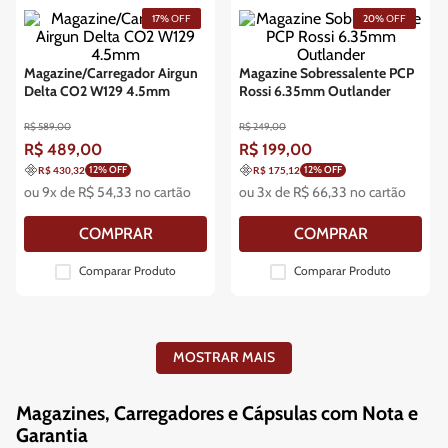
17%
OFF
20%
OFF
Magazine/Carregador Airgun
Magazine Sobressalente PCP
Delta CO2 W129 4.5mm
Rossi 6.35mm Outlander
R$
589
,
00
R$
249
,
00
R$
489
,
00
R$
199
,
00
12
% OFF
12
% OFF
R$ 430,32
R$ 175,12
ou
9
x de
R$
54
,
33
no cartão
ou
3
x de
R$
66
,
33
no cartão
COMPRAR
COMPRAR
Comparar Produto
Comparar Produto
MOSTRAR MAIS
Magazines, Carregadores e Cápsulas com Nota e
Garantia