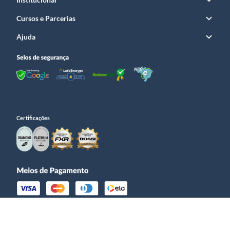
Magazines variam em capacidade, desde os compactos para porte velado até
os de alta capacidade para competições. O material também é importante:
Cursos e Parcerias
polímeros reforçados oferecem leveza e resistência à corrosão, enquanto o
aço proporciona robustez. Considere o ambiente de uso e a legislação
vigente para a capacidade permitida em seu estado ou para sua finalidade.
Ajuda
Para cápsulas, atente-se ao material (latão, aço) e à condição (novas ou
usadas para recarga), garantindo que correspondam ao seu processo de
recarga e ao tipo de pólvora e projétil.
Verifique a procedência e a conformidade legal
Ao adquirir magazines, carregadores e, especialmente, cápsulas para recarga,
a procedência é fundamental. A Prime Guns garante que todos os seus
produtos são de marcas renomadas e são comercializados com nota fiscal e
garantia, assegurando a legalidade da transação. Isso não só protege seu
investimento, mas também garante que você esteja em total conformidade
Certificações
com as regulamentações do exército brasileiro, com suporte completo para a
documentação necessária, desmistificando a burocracia.
Perguntas frequentes (FAQ) sobre magazines,
carregadores e cápsulas
Para auxiliar na sua decisão e esclarecer dúvidas comuns, a Prime Guns
preparou uma seção de perguntas frequentes sobre magazines, carregadores
e cápsulas, sempre com foco em segurança, legalidade e a melhor
experiência de compra:
Qual a importância da nota fiscal e garantia ao comprar estes
produtos?