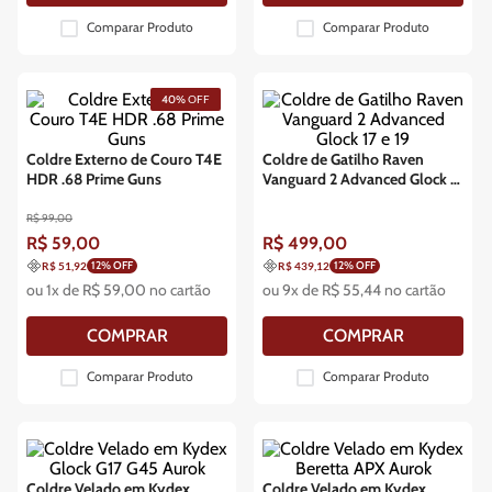
Comparar Produto
Comparar Produto
40%
OFF
Coldre Externo de Couro T4E
Coldre de Gatilho Raven
HDR .68 Prime Guns
Vanguard 2 Advanced Glock 17
e 19
R$
99
,
00
R$
59
,
00
R$
499
,
00
12
% OFF
12
% OFF
R$ 51,92
R$ 439,12
ou
1
x de
R$
59
,
00
no cartão
ou
9
x de
R$
55
,
44
no cartão
COMPRAR
COMPRAR
Comparar Produto
Comparar Produto
Coldre Velado em Kydex
Coldre Velado em Kydex