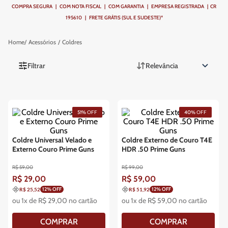
COMPRA SEGURA | COM NOTA FISCAL | COM GARANTIA | EMPRESA REGISTRADA | CR
195610 | FRETE GRÁTIS (SUL E SUDESTE)*
Acessórios
Coldres
Filtrar
Relevância
51%
OFF
40%
OFF
Coldre Universal Velado e
Coldre Externo de Couro T4E
Externo Couro Prime Guns
HDR .50 Prime Guns
R$
59
,
00
R$
99
,
00
R$
29
,
00
R$
59
,
00
12
% OFF
12
% OFF
R$ 25,52
R$ 51,92
ou
1
x de
R$
29
,
00
no cartão
ou
1
x de
R$
59
,
00
no cartão
COMPRAR
COMPRAR