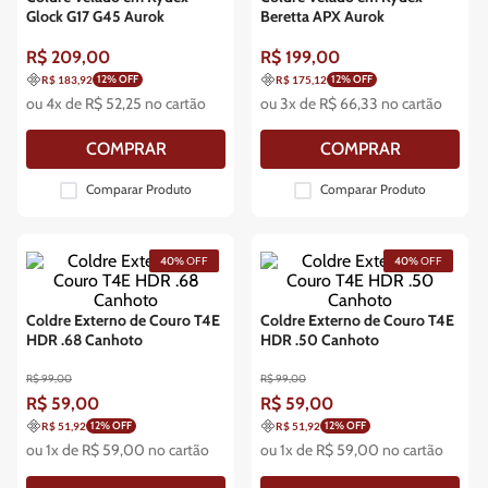
Glock G17 G45 Aurok
Beretta APX Aurok
R$
209
,
00
R$
199
,
00
12
% OFF
12
% OFF
R$ 183,92
R$ 175,12
ou
4
x de
R$
52
,
25
no cartão
ou
3
x de
R$
66
,
33
no cartão
COMPRAR
COMPRAR
Comparar Produto
Comparar Produto
40%
OFF
40%
OFF
Coldre Externo de Couro T4E
Coldre Externo de Couro T4E
HDR .68 Canhoto
HDR .50 Canhoto
R$
99
,
00
R$
99
,
00
R$
59
,
00
R$
59
,
00
12
% OFF
12
% OFF
R$ 51,92
R$ 51,92
ou
1
x de
R$
59
,
00
no cartão
ou
1
x de
R$
59
,
00
no cartão