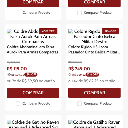
COMPRAR
COMPRAR
Comparar Produto
Comparar Produto
40%
OFF
17%
OFF
Coldre Abdominal em Faixa
Coldre Rígido H3 I com
Aurok Para Armas Compactas
Passador Cinto Bélica Militar
Destro
R$
199
,
00
R$
299
,
00
R$
119
,
00
R$
249
,
00
12
% OFF
12
% OFF
R$ 104,72
R$ 219,12
ou
2
x de
R$
59
,
50
no cartão
ou
4
x de
R$
62
,
25
no cartão
COMPRAR
COMPRAR
Comparar Produto
Comparar Produto