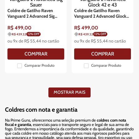
Coldre de Gatilho Raven
Coldre de Gatilho Raven
Vanguard 2 Advanced Sig
Vanguard 2 Advanced Glock
Sauer
42 e 43
R$
499
,
00
R$
499
,
00
12
% OFF
12
% OFF
R$ 439,12
R$ 439,12
ou
9
x de
R$
55
,
44
no cartão
ou
9
x de
R$
55
,
44
no cartão
COMPRAR
COMPRAR
Comparar Produto
Comparar Produto
MOSTRAR MAIS
Coldres com nota e garantia
Na Prime Guns, oferecemos uma seleção premium de
coldres com nota
fiscal e garantia
, essenciais para o transporte seguro e legal de sua arma de
fogo. Entendemos a importância da conformidade e da qualidade, garantindo
que cada coldre em nosso catálogo atenda aos mais rigorosos padrões para
sua segurança e tranquilidade, seja para defesa pessoal, tiro esportivo ou uso