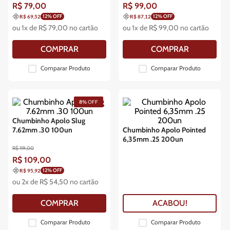
R$
79
,
00
R$
99
,
00
12
% OFF
12
% OFF
R$ 69,52
R$ 87,12
ou
1
x de
R$
79
,
00
no cartão
ou
1
x de
R$
99
,
00
no cartão
COMPRAR
COMPRAR
Comparar Produto
Comparar Produto
8%
OFF
Chumbinho Apolo Slug
7.62mm .30 100un
Chumbinho Apolo Pointed
6,35mm .25 200un
R$
119
,
00
R$
109
,
00
12
% OFF
R$ 95,92
ou
2
x de
R$
54
,
50
no cartão
COMPRAR
ACABOU!
Comparar Produto
Comparar Produto