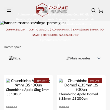
Apolo
A Umarex detém a licença de marcas como Colt, HK, Glock,
Beretta, Walther e muito mais. Somos representantes oficiais
da marca no Brasil com uma grande variedade de Pistola,
Revólver e Rifles Airgun, Airsoft e Home Defense T4E.
COMPRA SEGURA | COM NOTA FISCAL | COM GARANTIA | EMPRESA REGISTRADA | CR
195610 | FRETE GRÁTIS (SUL E SUDESTE)*
4
produtos
Apolo
Filtrar
Mais recentes
28%
OFF
17%
OFF
Chumbinho Apolo Slug 9mm
.35 100un
Chumbinho Apolo Domed
6,35mm .25 200un
R$
109
,
00
R$
119
,
00