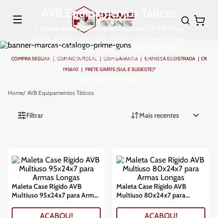
AVB Equipamentos Táticos
A Umarex detém a licença de marcas como Colt, HK, Glock,
Beretta, Walther e muito mais. Somos representantes oficiais
da marca no Brasil com uma grande variedade de Pistola,
Revólver e Rifles Airgun, Airsoft e Home Defense T4E.
COMPRA SEGURA | COM NOTA FISCAL | COM GARANTIA | EMPRESA REGISTRADA | CR
195610 | FRETE GRÁTIS (SUL E SUDESTE)*
6
produtos
AVB Equipamentos Táticos
Filtrar
Mais recentes
Maleta Case Rígido AVB
Maleta Case Rígido AVB
Multiuso 95x24x7 para Armas
Multiuso 80x24x7 para
Longas
Armas Longas
ACABOU!
ACABOU!