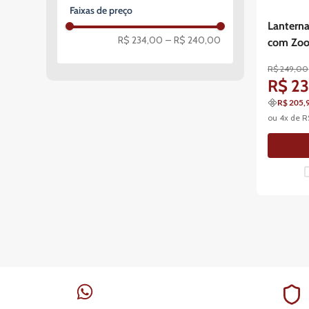
Não
Faixas de preço
Lanterna
R$ 234,00
–
R$ 240,00
com Zo
R$
249
,
00
R$
2
R$ 205,
ou
4
x de
R