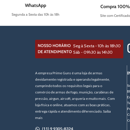
WhatsApp
Compra 100%
Segunda a Sexta das 10h às 18h
Site com Certificad
NOSSO HORÁRIO
Seg à Sexta - 10h às 18h30
DE ATENDIMENTO
Sáb - 09h30 às 14h30
I
A empresa Prime Guns é uma loja de armas
devidamente registrada e operando legalmente,
S
cumprindo todos os requisitos legais para o
B
comércio de armas de fogo, munição, carabinas de
E
pressão, airgun, airsoft, arqueria e muito mais. Com
T
loja física e online, atuamos com as boas práticas,
P
entrega rápida e atendimento diferenciado. Saiba
C
mais
C
(11) 9 9305-8324