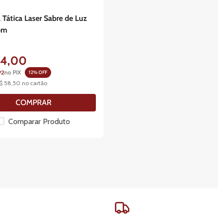
 Tática Laser Sabre de Luz
om
34
,
00
92
no PIX
12
% OFF
$
58
,
50
no cartão
COMPRAR
Comparar Produto