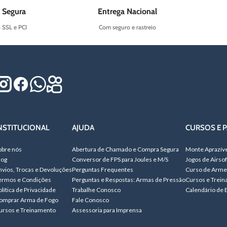
 Segura
Entrega Nacional
o SSL e PCI
Com seguro e rastreio
NSTITUCIONAL
AJUDA
CURSOS E P
obre nós
Abertura de Chamado e Compra Segura
Monte Aprazív
log
Conversor de FPS para Joules e M/S
Jogos de Airsof
nvios, Trocas e Devoluções
Perguntas Frequentes
Curso de Arme
ermos e Condições
Perguntas e Respostas: Armas de Pressão
Cursos e Trei
olítica de Privacidade
Trabalhe Conosco
Calendário de 
omprar Arma de Fogo
Fale Conosco
ursos e Treinamento
Assessoria para Imprensa