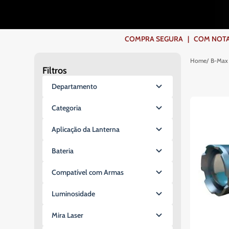
COMPRA SEGURA | COM NOTA F
B-Max
Filtros
Departamento
Miras para Armas
Categoria
Lanterna
Lanterna Tática
Aplicação da Lanterna
Lanterna para Armas
Tático
Bateria
26650
Compatível com Armas
Não
Luminosidade
2.000 Lúmens
Mira Laser