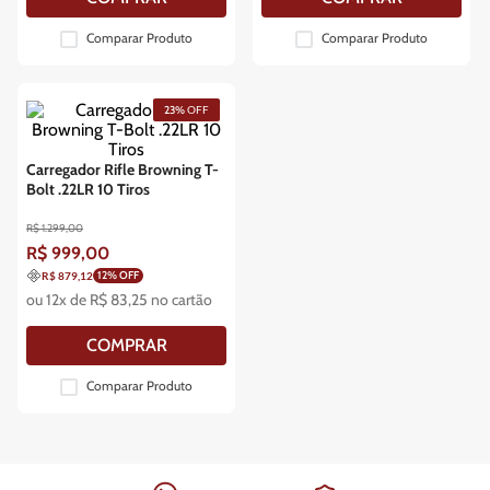
Comparar Produto
Comparar Produto
23%
OFF
Carregador Rifle Browning T-
Bolt .22LR 10 Tiros
R$
1
.
299
,
00
R$
999
,
00
12
% OFF
R$ 879,12
ou
12
x de
R$
83
,
25
no cartão
COMPRAR
Comparar Produto