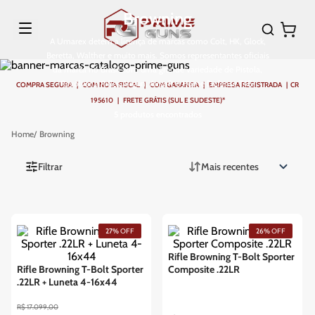
Browning
A Umarex detém a licença de marcas como Colt, HK, Glock,
Beretta, Walther e muito mais. Somos representantes oficiais
da marca no Brasil com uma grande variedade de Pistola,
Revólver e Rifles Airgun, Airsoft e Home Defense T4E.
COMPRA SEGURA | COM NOTA FISCAL | COM GARANTIA | EMPRESA REGISTRADA | CR
195610 | FRETE GRÁTIS (SUL E SUDESTE)*
5
produtos
Browning
Filtrar
Mais recentes
27%
OFF
26%
OFF
Rifle Browning T-Bolt Sporter
Rifle Browning T-Bolt Sporter
Composite .22LR
.22LR + Luneta 4-16x44
R$
17
.
099
,
00