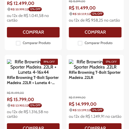
R$
15
.
599
,
00
R$
12
.
499
,
00
R$
11
.
499
,
00
12
% OFF
R$ 10.999,12
12
% OFF
R$ 10.119,12
ou
12
x de
R$
1
.
041
,
58
no
cartão
ou
12
x de
R$
958
,
25
no cartão
COMPRAR
COMPRAR
Comparar Produto
Comparar Produto
19%
OFF
17%
OFF
Rifle Browning T-Bolt Sporter
Rifle Browning T-Bolt Sporter
Madeira .22LR
Madeira .22LR + Luneta 4-
16x44
R$
19
.
499
,
00
R$
17
.
999
,
00
R$
15
.
799
,
00
R$
14
.
999
,
00
12
% OFF
R$ 13.903,12
12
% OFF
R$ 13.199,12
ou
12
x de
R$
1
.
316
,
58
no
cartão
ou
12
x de
R$
1
.
249
,
91
no cartão
COMPRAR
COMPRAR