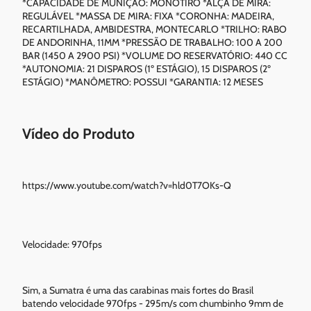
*CAPACIDADE DE MUNIÇÃO: MONOTIRO *ALÇA DE MIRA:
REGULÁVEL *MASSA DE MIRA: FIXA *CORONHA: MADEIRA,
RECARTILHADA, AMBIDESTRA, MONTECARLO *TRILHO: RABO
DE ANDORINHA, 11MM *PRESSÃO DE TRABALHO: 100 A 200
BAR (1450 A 2900 PSI) *VOLUME DO RESERVATÓRIO: 440 CC
*AUTONOMIA: 21 DISPAROS (1º ESTÁGIO), 15 DISPAROS (2º
ESTÁGIO) *MANÔMETRO: POSSUI *GARANTIA: 12 MESES
Vídeo do Produto
https://www.youtube.com/watch?v=hld0T7OKs-Q
Velocidade: 970fps
Sim, a Sumatra é uma das carabinas mais fortes do Brasil
batendo velocidade 970fps - 295m/s com chumbinho 9mm de