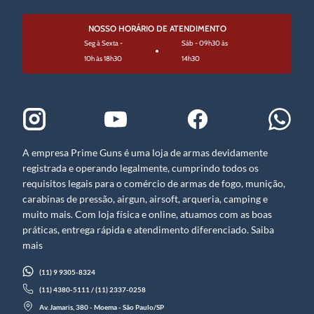
NOSSO HORÁRIO DE ATENDIMENTO
Seg à Sexta -
Sáb - 09h30 às
10h às 18h30
14h30
A empresa Prime Guns é uma loja de armas devidamente
registrada e operando legalmente, cumprindo todos os
requisitos legais para o comércio de armas de fogo, munição,
carabinas de pressão, airgun, airsoft, arqueria, camping e
muito mais. Com loja física e online, atuamos com as boas
práticas, entrega rápida e atendimento diferenciado. Saiba
mais
(11) 9 9305-8324
(11) 4380-5111 / (11) 2337-0258
Av. Jamaris, 380 - Moema - São Paulo/SP