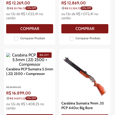
R$
12
.
269
,
00
R$
12
.
869
,
00
12
% OFF
12
% OFF
R$ 10.796,72
R$ 11.324,72
ou
12
x de
R$
1
.
022
,
41
no
ou
12
x de
R$
1
.
072
,
41
no
cartão
cartão
COMPRAR
COMPRAR
Comparar Produto
Comparar Produto
8%
OFF
Carabina PCP Sumatra 5.5mm
(.22) 2500 + Compressor
R$
18
.
399
,
00
R$
16
.
899
,
00
12
% OFF
R$ 14.871,12
Carabina Sumatra 9mm .35
ou
12
x de
R$
1
.
408
,
25
no
PCP 440cc Big Bore
cartão