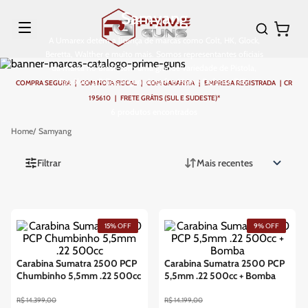
Samyang
A Umarex detém a licença de marcas como Colt, HK, Glock,
Beretta, Walther e muito mais. Somos representantes oficiais
da marca no Brasil com uma grande variedade de Pistola,
Revólver e Rifles Airgun, Airsoft e Home Defense T4E.
COMPRA SEGURA | COM NOTA FISCAL | COM GARANTIA | EMPRESA REGISTRADA | CR
195610 | FRETE GRÁTIS (SUL E SUDESTE)*
6
produtos
Samyang
Filtrar
Mais recentes
15%
OFF
9%
OFF
Carabina Sumatra 2500 PCP
Carabina Sumatra 2500 PCP
Chumbinho 5,5mm .22 500cc
5,5mm .22 500cc + Bomba
R$
14
.
399
,
00
R$
14
.
199
,
00