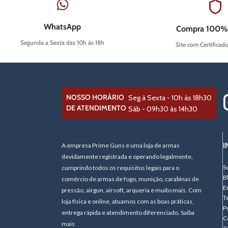
WhatsApp
Compra 100%
Segunda a Sexta das 10h às 18h
Site com Certificad
NOSSO HORÁRIO
Seg à Sexta - 10h às 18h30
DE ATENDIMENTO
Sáb - 09h30 às 14h30
I
A empresa Prime Guns é uma loja de armas
devidamente registrada e operando legalmente,
S
cumprindo todos os requisitos legais para o
B
comércio de armas de fogo, munição, carabinas de
E
pressão, airgun, airsoft, arqueria e muito mais. Com
T
loja física e online, atuamos com as boas práticas,
P
entrega rápida e atendimento diferenciado. Saiba
C
mais