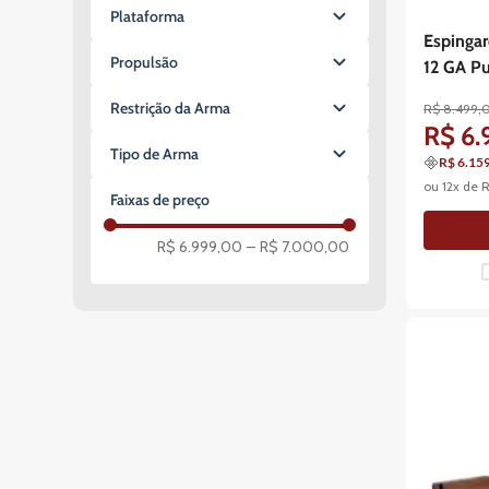
2.7kg
Repetição (Pump)
Plataforma
2.49kg
Espingar
1911
0.95kg
Propulsão
12 GA P
AK47
3kg
Fogo
M4 / M16 / AR-15
Restrição da Arma
2.5kg
R$
8
.
499
,
R$
6
.
1.16kg
Calibre Permitido
Tipo de Arma
0.93kg
R$ 6.15
Calibre Restrito
ou
12
x de
Armas Curtas
Faixas de preço
Pistola
Revólver
R$ 6.999,00
–
R$ 7.000,00
Armas Longas
Rifle
Espingarda/Shotgun
Carabina