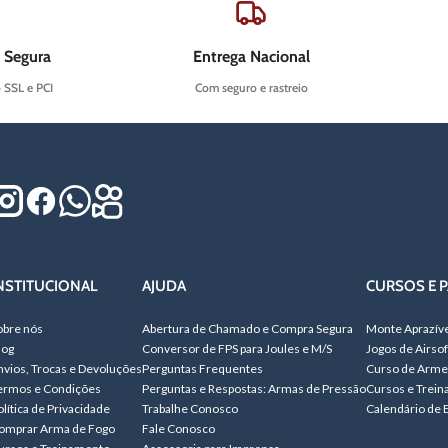
 Segura
Entrega Nacional
o SSL e PCI
Com seguro e rastreio
NSTITUCIONAL
AJUDA
CURSOS E P
obre nós
Abertura de Chamado e Compra Segura
Monte Aprazív
log
Conversor de FPS para Joules e M/S
Jogos de Airsof
nvios, Trocas e Devoluções
Perguntas Frequentes
Curso de Arme
ermos e Condições
Perguntas e Respostas: Armas de Pressão
Cursos e Trei
olítica de Privacidade
Trabalhe Conosco
Calendário de 
omprar Arma de Fogo
Fale Conosco