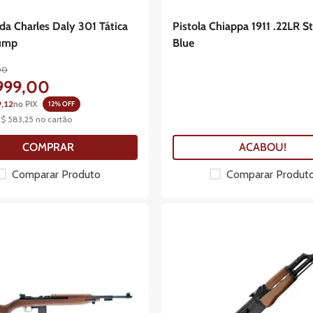
da Charles Daly 301 Tática
Pistola Chiappa 1911 .22LR S
ump
Blue
00
999
,
00
9,12
no PIX
12
% OFF
R$
583
,
25
no cartão
COMPRAR
ACABOU!
Comparar Produto
Comparar Produt