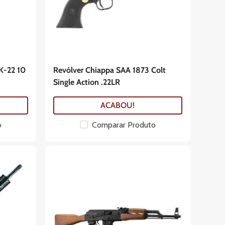
K-22 10
Revólver Chiappa SAA 1873 Colt
Single Action .22LR
ACABOU!
o
Comparar Produto