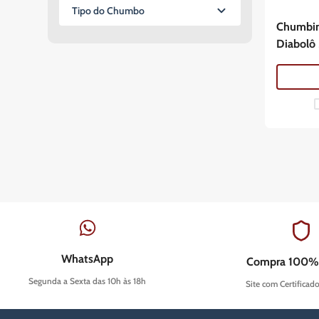
100 Chumbinhos
Tipo do Chumbo
200 Chumbinhos
Chumbin
Diabolô
Diabolô
WhatsApp
Compra 100%
Segunda a Sexta das 10h às 18h
Site com Certificad