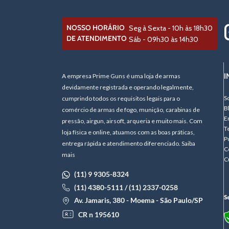
NOSSO HORÁRIO
Seg à Sexta - 10h às 18h30
DE ATENDIMENTO
Sáb - 09h30 às 14h30
I
A empresa Prime Guns é uma loja de armas
devidamente registrada e operando legalmente,
S
cumprindo todos os requisitos legais para o
B
comércio de armas de fogo, munição, carabinas de
E
pressão, airgun, airsoft, arqueria e muito mais. Com
T
loja física e online, atuamos com as boas práticas,
P
entrega rápida e atendimento diferenciado. Saiba
C
mais
C
(11) 9 9305-8324
(11) 4380-5111 / (11) 2337-0258
Av. Jamaris, 380 - Moema - São Paulo/SP
CR n 195610