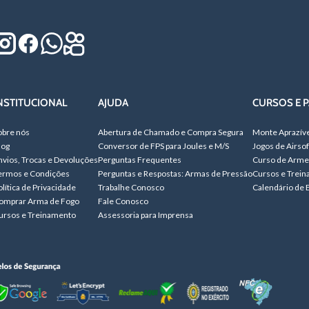
NSTITUCIONAL
AJUDA
CURSOS E P
obre nós
Abertura de Chamado e Compra Segura
Monte Aprazív
log
Conversor de FPS para Joules e M/S
Jogos de Airsof
nvios, Trocas e Devoluções
Perguntas Frequentes
Curso de Arme
ermos e Condições
Perguntas e Respostas: Armas de Pressão
Cursos e Trei
olítica de Privacidade
Trabalhe Conosco
Calendário de 
omprar Arma de Fogo
Fale Conosco
ursos e Treinamento
Assessoria para Imprensa