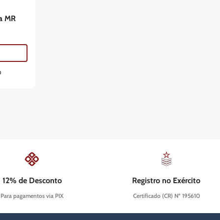
a MR
o
12% de Desconto
Registro no Exército
Para pagamentos via PIX
Certificado (CR) Nº 195610