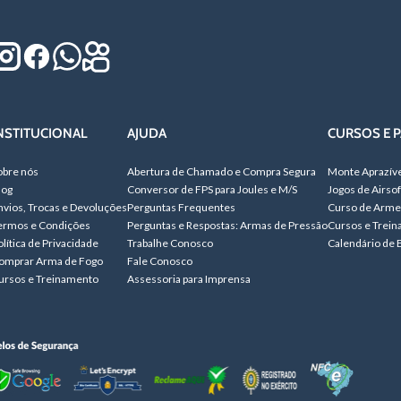
NSTITUCIONAL
AJUDA
CURSOS E P
obre nós
Abertura de Chamado e Compra Segura
Monte Aprazív
log
Conversor de FPS para Joules e M/S
Jogos de Airsof
nvios, Trocas e Devoluções
Perguntas Frequentes
Curso de Arme
ermos e Condições
Perguntas e Respostas: Armas de Pressão
Cursos e Trei
olítica de Privacidade
Trabalhe Conosco
Calendário de 
omprar Arma de Fogo
Fale Conosco
ursos e Treinamento
Assessoria para Imprensa