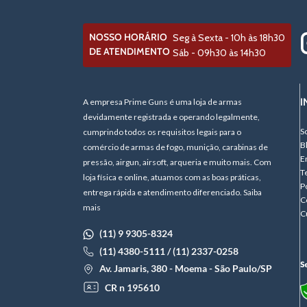
NOSSO HORÁRIO
Seg à Sexta - 10h às 18h30
DE ATENDIMENTO
Sáb - 09h30 às 14h30
I
A empresa Prime Guns é uma loja de armas
devidamente registrada e operando legalmente,
S
cumprindo todos os requisitos legais para o
B
comércio de armas de fogo, munição, carabinas de
E
pressão, airgun, airsoft, arqueria e muito mais. Com
T
loja física e online, atuamos com as boas práticas,
P
entrega rápida e atendimento diferenciado. Saiba
C
mais
C
(11) 9 9305-8324
(11) 4380-5111 / (11) 2337-0258
Av. Jamaris, 380 - Moema - São Paulo/SP
CR n 195610