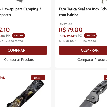
 Hawapi para Camping 2
Faca Tática Seal em Inox Echo
mpacto
com bainha
R$
89
,
00
2
,
10
R$
79
,
00
85
no PIX
R$ 69,52
no PIX
12
% OFF
12
% OFF
$
50
,
70
no cartão
ou
1
x de
R$
79
,
00
no cartão
COMPRAR
COMPRAR
Comparar Produto
Comparar Produt
Pais
21%
OFF