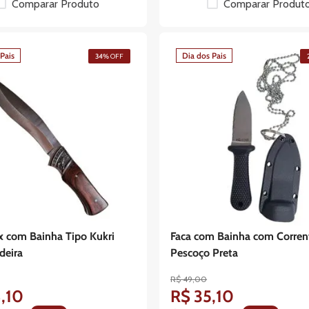
Comparar Produto
Comparar Produt
Pais
Dia dos Pais
34%
OFF
x com Bainha Tipo Kukri
Faca com Bainha com Corren
deira
Pescoço Preta
R$
49
,
00
8
,
10
R$
35
,
10