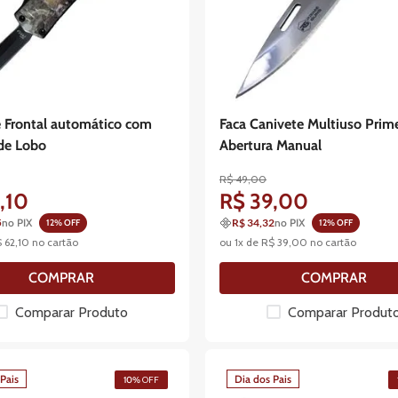
 Frontal automático com
Faca Canivete Multiuso Prim
de Lobo
Abertura Manual
R$
49
,
00
2
,
10
R$
39
,
00
5
no PIX
R$ 34,32
no PIX
12
% OFF
12
% OFF
$
62
,
10
no cartão
ou
1
x de
R$
39
,
00
no cartão
COMPRAR
COMPRAR
Comparar Produto
Comparar Produt
Pais
Dia dos Pais
10%
OFF