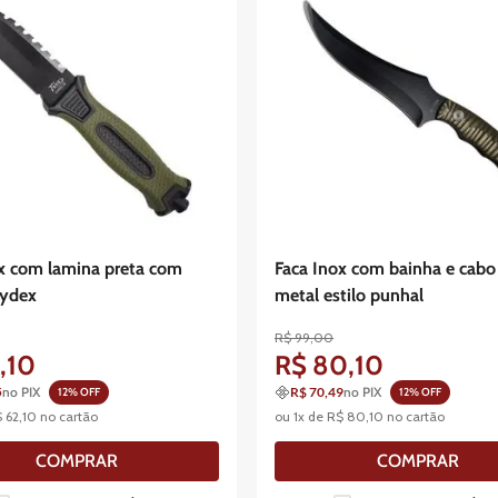
x com lamina preta com
Faca Inox com bainha e cab
kydex
metal estilo punhal
R$
99
,
00
2
,
10
R$
80
,
10
5
no PIX
R$ 70,49
no PIX
12
% OFF
12
% OFF
$
62
,
10
no cartão
ou
1
x de
R$
80
,
10
no cartão
COMPRAR
COMPRAR