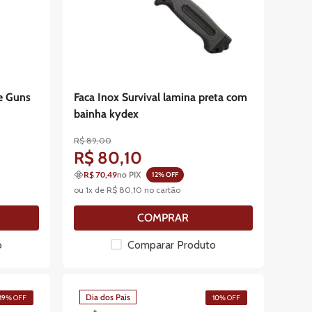
e Guns
Faca Inox Survival lamina preta com
bainha kydex
R$
89
,
00
R$
80
,
10
R$ 70,49
no PIX
12
% OFF
ou
1
x de
R$
80
,
10
no cartão
COMPRAR
o
Comparar Produto
Dia dos Pais
19%
OFF
10%
OFF