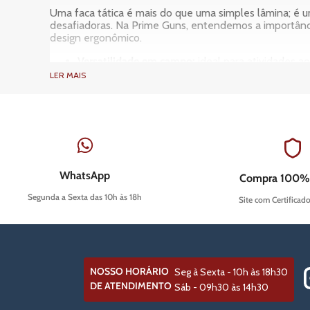
Uma faca tática é mais do que uma simples lâmina; é u
desafiadoras. Na Prime Guns, entendemos a importânc
design ergonômico.
Versatilidade em campo:
ideal para atividades ao
embalagens.
LER MAIS
Segurança e defesa pessoal:
em situações de ris
sempre acessível.
Robustez e durabilidade:
construídas com aços de
mantendo o fio e a integridade estrutural.
Ferramenta profissional:
policiais, militares e p
resgates até manuseio de equipamentos.
Colecionismo:
muitos entusiastas apreciam o desi
WhatsApp
Compra 100%
As facas táticas oferecem um excelente balanço entre
Segunda a Sexta das 10h às 18h
Site com Certificad
Guia de compra: como escolher a mel
Escolher a faca tática ideal envolve considerar divers
orienta você na sua decisão, garantindo que faça uma 
NOSSO HORÁRIO
Seg à Sexta - 10h às 18h30
Considere o tipo de lâmina
DE ATENDIMENTO
Sáb - 09h30 às 14h30
As lâminas podem variar em formato e funcionalidade. L