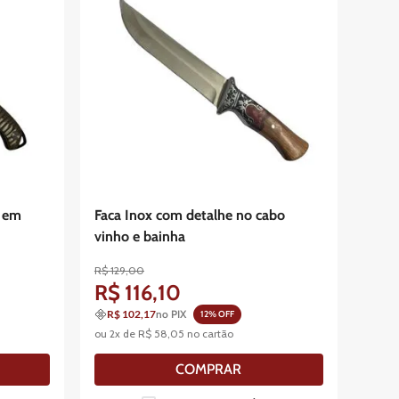
o em
Faca Inox com detalhe no cabo
vinho e bainha
R$
129
,
00
R$
116
,
10
R$ 102,17
no PIX
12
% OFF
ou
2
x de
R$
58
,
05
no cartão
COMPRAR