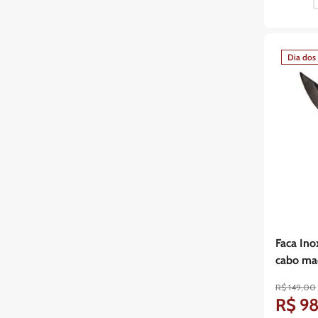
Dia dos 
Faca Ino
cabo ma
R$
149
,
00
R$
9