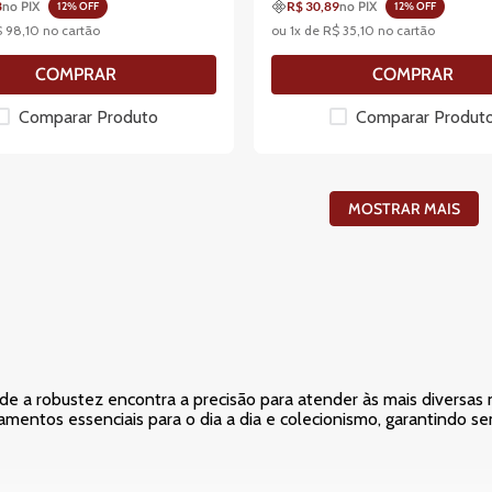
3
no PIX
R$ 30,89
no PIX
12
% OFF
12
% OFF
$
98
,
10
no cartão
ou
1
x de
R$
35
,
10
no cartão
COMPRAR
COMPRAR
Comparar Produto
Comparar Produt
MOSTRAR MAIS
nde a robustez encontra a precisão para atender às mais diversa
amentos essenciais para o dia a dia e colecionismo, garantindo s