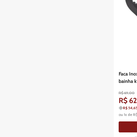
Faca Ino
bainha 
R$
69
,
00
R$
6
R$ 54,6
ou
1
x de
R