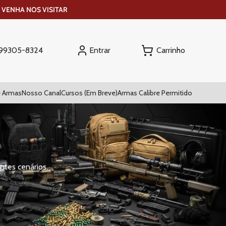
 VENHA NOS VISITAR
Entrar
) 99305-8324
 Armas
Nosso Canal
Cursos (Em Breve)
Armas Calibre Permitido
ntes cenários.