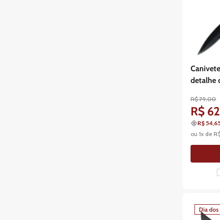
Canivete
detalhe 
R$
79
,
00
R$
6
R$ 54,6
ou
1
x de
R
Dia dos 