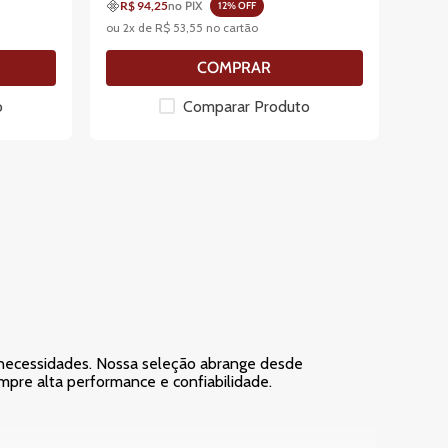
R$ 94,25
no PIX
12
% OFF
ou
2
x de
R$
53
,
55
no cartão
COMPRAR
o
Comparar Produto
s necessidades. Nossa seleção abrange desde
empre alta performance e confiabilidade.