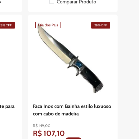
o
Comparar Produto
Dia dos Pais
28%
OFF
28%
OFF
te para
Faca Inox com Bainha estilo luxuoso
com cabo de madeira
R$
149
,
00
R$
107
,
10