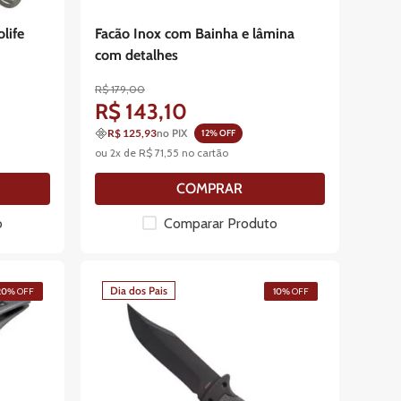
life
Facão Inox com Bainha e lâmina
com detalhes
R$
179
,
00
R$
143
,
10
R$ 125,93
no PIX
12
% OFF
ou
2
x de
R$
71
,
55
no cartão
COMPRAR
o
Comparar Produto
Dia dos Pais
20%
OFF
10%
OFF