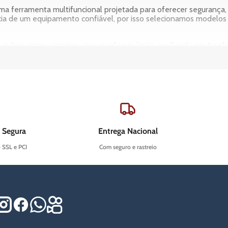
ma ferramenta multifuncional projetada para oferecer segurança, 
ia de um equipamento confiável, por isso selecionamos modelos 
 ar livre como camping, caça e sobrevivência, auxiliando em taref
co, uma faca tática pode servir como um elemento de dissuasão 
 alta resistência, como o aço inoxidável e o aço carbono, essas 
rofissionais de segurança encontram nas facas táticas um recurso i
gn e a engenharia por trás das facas táticas, colecionando peças ú
 Segura
Entrega Nacional
 peso, tamanho e funcionalidade, tornando-as um item essencial 
o SSL e PCI
Com seguro e rastreio
hor faca tática?
os fatores que se alinham às suas necessidades e ao uso pretendi
escolha informada e segura.
âminas com fio liso são excelentes para cortes precisos, enquanto