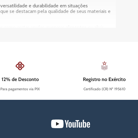
versatilidade e durabilidade em situações
que se destacam pela qualidade de seus materiais e
as como cortar cordas, preparar alimentos ou abrir
eficaz, oferecendo uma opção de defesa compacta e
facas são feitas para suportar condições extremas,
ndispensável para suas operações diárias, desde
nicas por sua história, raridade ou inovação.
12% de Desconto
Registro no Exército
para quem busca preparo e eficiência.
Para pagamentos via PIX
Certificado (CR) Nº 195610
do. A Prime Guns, como autoridade no universo tático,
 as serrilhadas são eficazes para materiais fibrosos.