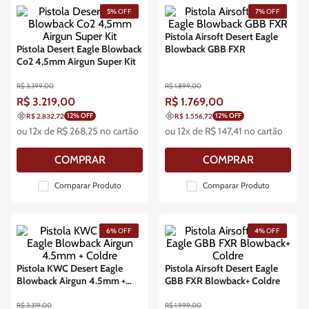
5%
OFF
7%
OFF
Pistola Airsoft Desert Eagle
Pistola Desert Eagle Blowback
Blowback GBB FXR
Co2 4,5mm Airgun Super Kit
R$
3
.
399
,
00
R$
1
.
899
,
00
R$
3
.
219
,
00
R$
1
.
769
,
00
12
% OFF
12
% OFF
R$ 2.832,72
R$ 1.556,72
ou
12
x de
R$
268
,
25
no cartão
ou
12
x de
R$
147
,
41
no cartão
COMPRAR
COMPRAR
Comparar Produto
Comparar Produto
6%
OFF
4%
OFF
Pistola KWC Desert Eagle
Pistola Airsoft Desert Eagle
Blowback Airgun 4.5mm +
GBB FXR Blowback+ Coldre
Coldre
R$
3
.
319
,
00
R$
1
.
999
,
00