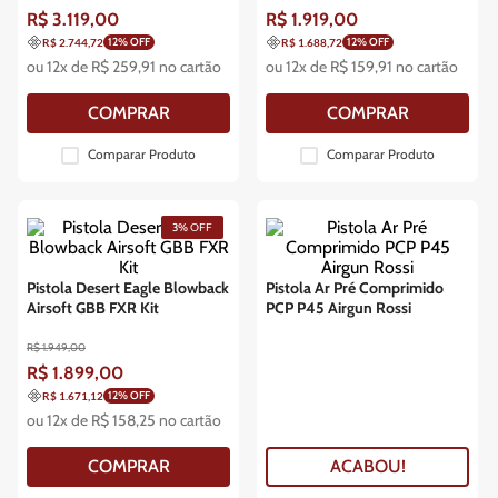
R$
3
.
119
,
00
R$
1
.
919
,
00
12
% OFF
12
% OFF
R$ 2.744,72
R$ 1.688,72
ou
12
x de
R$
259
,
91
no cartão
ou
12
x de
R$
159
,
91
no cartão
COMPRAR
COMPRAR
Comparar Produto
Comparar Produto
3%
OFF
Pistola Desert Eagle Blowback
Pistola Ar Pré Comprimido
Airsoft GBB FXR Kit
PCP P45 Airgun Rossi
R$
1
.
949
,
00
R$
1
.
899
,
00
12
% OFF
R$ 1.671,12
ou
12
x de
R$
158
,
25
no cartão
COMPRAR
ACABOU!