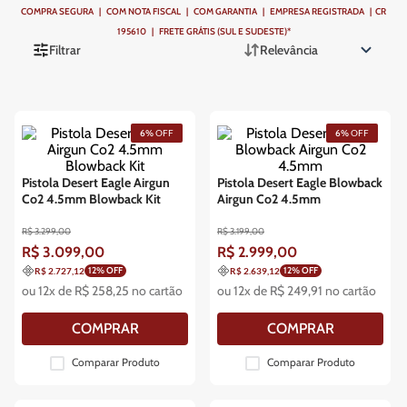
COMPRA SEGURA | COM NOTA FISCAL | COM GARANTIA | EMPRESA REGISTRADA | CR
195610 | FRETE GRÁTIS (SUL E SUDESTE)*
Filtrar
Relevância
6%
OFF
6%
OFF
Pistola Desert Eagle Airgun
Pistola Desert Eagle Blowback
Co2 4.5mm Blowback Kit
Airgun Co2 4.5mm
R$
3
.
299
,
00
R$
3
.
199
,
00
R$
3
.
099
,
00
R$
2
.
999
,
00
12
% OFF
12
% OFF
R$ 2.727,12
R$ 2.639,12
ou
12
x de
R$
258
,
25
no cartão
ou
12
x de
R$
249
,
91
no cartão
COMPRAR
COMPRAR
Comparar Produto
Comparar Produto