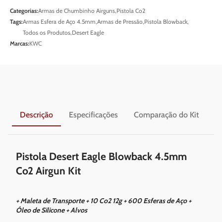
Categorias:
Armas de Chumbinho Airguns
,
Pistola Co2
Tags:
Armas Esfera de Aço 4.5mm
,
Armas de Pressão
,
Pistola Blowback
,
Todos os Produtos
,
Desert Eagle
Marcas:
KWC
Descrição
Especificações
Comparação do Kit
En
Pistola Desert Eagle Blowback 4.5mm
Co2 Airgun Kit
+ Maleta de Transporte + 10 Co2 12g + 600 Esferas de Aço +
Óleo de Silicone + Alvos