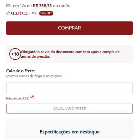
em
12
x de
R$
258
,
25
no cartão
no PIX
12
% OFF
R$ 2.727,12
COMPRAR
Obrigatório envio do documento com foto após a compra de
armas de pressão.
Calcule o Frete:
(exceto armas de fogo e munições)
Não sei meu CEP
CALCULAR O FRETE
Especificações em destaque