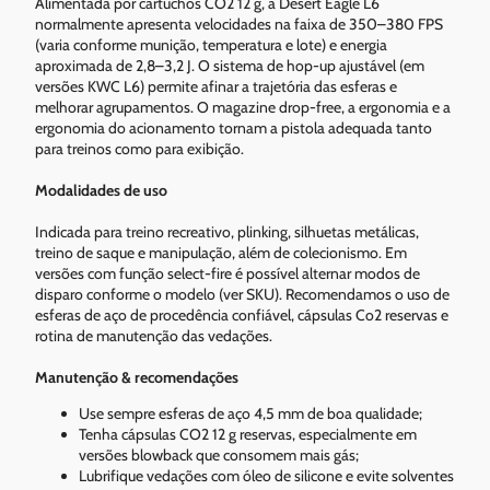
Alimentada por cartuchos CO2 12 g, a Desert Eagle L6
normalmente apresenta velocidades na faixa de 350–380 FPS
(varia conforme munição, temperatura e lote) e energia
aproximada de 2,8–3,2 J. O sistema de hop-up ajustável (em
versões KWC L6) permite afinar a trajetória das esferas e
melhorar agrupamentos. O magazine drop-free, a ergonomia e a
ergonomia do acionamento tornam a pistola adequada tanto
para treinos como para exibição.
Modalidades de uso
Indicada para treino recreativo, plinking, silhuetas metálicas,
treino de saque e manipulação, além de colecionismo. Em
versões com função select-fire é possível alternar modos de
disparo conforme o modelo (ver SKU). Recomendamos o uso de
esferas de aço de procedência confiável, cápsulas Co2 reservas e
rotina de manutenção das vedações.
Manutenção & recomendações
Use sempre esferas de aço 4,5 mm de boa qualidade;
Tenha cápsulas CO2 12 g reservas, especialmente em
versões blowback que consomem mais gás;
Lubrifique vedações com óleo de silicone e evite solventes