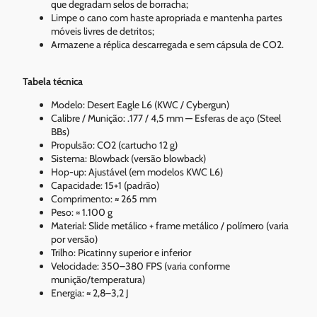
que degradam selos de borracha;
Limpe o cano com haste apropriada e mantenha partes
móveis livres de detritos;
Armazene a réplica descarregada e sem cápsula de CO2.
Tabela técnica
Modelo: Desert Eagle L6 (KWC / Cybergun)
Calibre / Munição: .177 / 4,5 mm — Esferas de aço (Steel
BBs)
Propulsão: CO2 (cartucho 12 g)
Sistema: Blowback (versão blowback)
Hop-up: Ajustável (em modelos KWC L6)
Capacidade: 15+1 (padrão)
Comprimento: ≈ 265 mm
Peso: ≈ 1.100 g
Material: Slide metálico + frame metálico / polímero (varia
por versão)
Trilho: Picatinny superior e inferior
Velocidade: 350–380 FPS (varia conforme
munição/temperatura)
Energia: ≈ 2,8–3,2 J