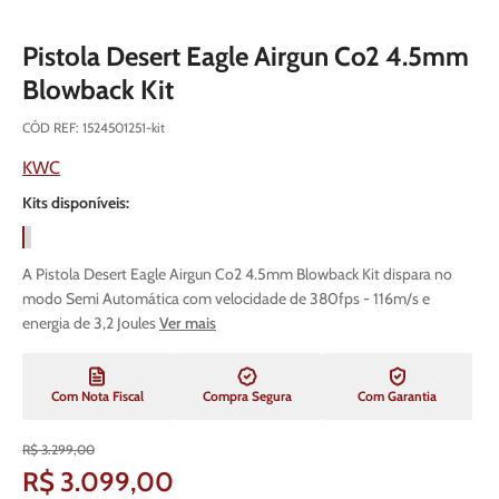
Pistola Desert Eagle Airgun Co2 4.5mm
Blowback Kit
CÓD REF
:
1524501251-kit
KWC
Kits disponíveis:
A Pistola Desert Eagle Airgun Co2 4.5mm Blowback Kit dispara no
modo Semi Automática com velocidade de 380fps - 116m/s e
energia de 3,2 Joules
Ver mais
Com Nota Fiscal
Compra Segura
Com Garantia
R$
3
.
299
,
00
R$
3
.
099
,
00