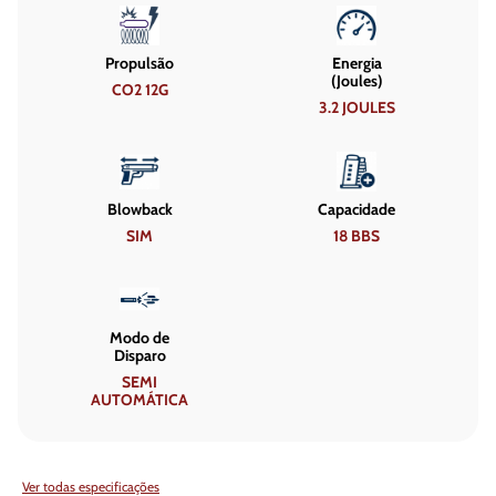
Propulsão
Energia
(Joules)
CO2 12G
3.2 JOULES
Blowback
Capacidade
SIM
18 BBS
Modo de
Disparo
SEMI
AUTOMÁTICA
Ver todas especificações