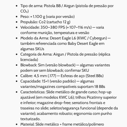
Tipo de arma: Pistola BB / Airgun (pistola de pressão por
CO₂)
Peso: ≈ 1.100 g (varia por versão)
Propulsão: Co2 (cartucho 12 g)
Velocidade: 350–380 FPS (≈ 107–116 m/s) — varia
conforme munição, temperatura e versão
Modelo da Arma: Desert Eagle L6 (KWC / Cybergun) —
também referenciada como Baby Desert Eagle em
algumas SKUs
Categoria de Arma: Airgun / Pistola de pressão (réplica
licenciada)
Blowback: Sim (versão blowback) — algumas variantes
podem ser sem blowback; confirmar SKU
Calibre: 4,5 mm (.177) — Esferas de aço (Steel BBs)
Capacidade: 15+1 (versão padrão) — algumas
variantes/magazines compatíveis suportam 18 BBs
Características: Slide metálico de grande curso; hop-up
ajustável (em modelos KWC L6); trilhos Picatinny superior
e inferior; magazine drop-free; serrations frontais e
traseiras no slide; seletor/segurança funcional (depende da
variante); acabamento robusto; ergonomia com punho
texturizado.
Material: Slide metálico + frame metálico/polímero