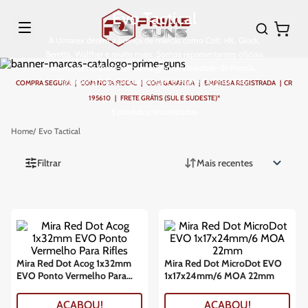
Evo Tactical
A Umarex detém a licença de marcas como Colt, HK, Glock,
Beretta, Walther e muito mais. Somos representantes oficiais
da marca no Brasil com uma grande variedade de Pistola,
Revólver e Rifles Airgun, Airsoft e Home Defense T4E.
COMPRA SEGURA | COM NOTA FISCAL | COM GARANTIA | EMPRESA REGISTRADA | CR
195610 | FRETE GRÁTIS (SUL E SUDESTE)*
5
produtos
Evo Tactical
Filtrar
Mais recentes
Mira Red Dot Acog 1x32mm
Mira Red Dot MicroDot EVO
EVO Ponto Vermelho Para
1x17x24mm/6 MOA 22mm
Rifles
ACABOU!
ACABOU!