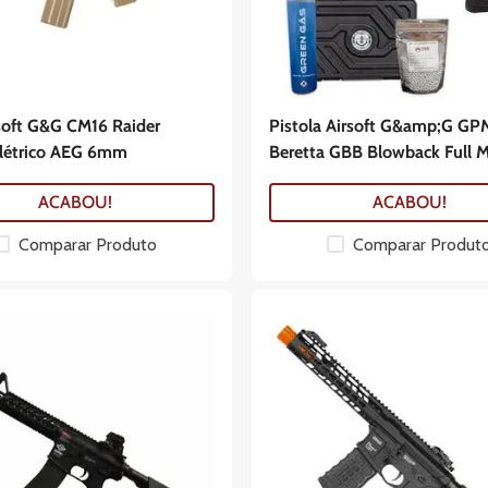
rsoft G&G CM16 Raider
Pistola Airsoft G&amp;G GP
Elétrico AEG 6mm
Beretta GBB Blowback Full M
ACABOU!
ACABOU!
Comparar Produto
Comparar Produt