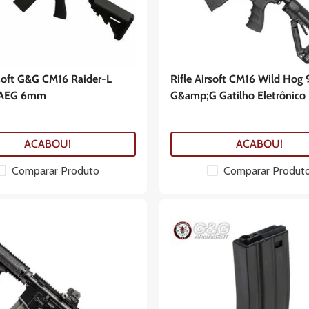
rsoft G&G CM16 Raider-L
Rifle Airsoft CM16 Wild Hog 
o AEG 6mm
G&amp;G Gatilho Eletrônico
ACABOU!
ACABOU!
Comparar Produto
Comparar Produt