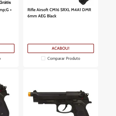
amp;G +
Rifle Airsoft CM16 SRXL M4A1 DMR
6mm AEG Black
ACABOU!
o
Comparar Produto