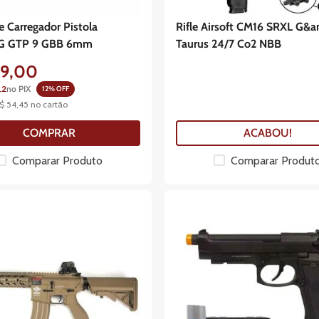
 Carregador Pistola
Rifle Airsoft CM16 SRXL G&
G GTP 9 GBB 6mm
Taurus 24/7 Co2 NBB
99
,
00
12
no PIX
12
% OFF
$
54
,
45
no cartão
COMPRAR
ACABOU!
Comparar Produto
Comparar Produt