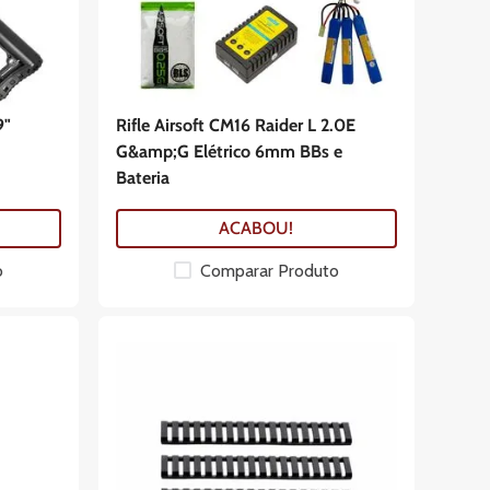
9"
Rifle Airsoft CM16 Raider L 2.0E
G&amp;G Elétrico 6mm BBs e
Bateria
ACABOU!
o
Comparar Produto