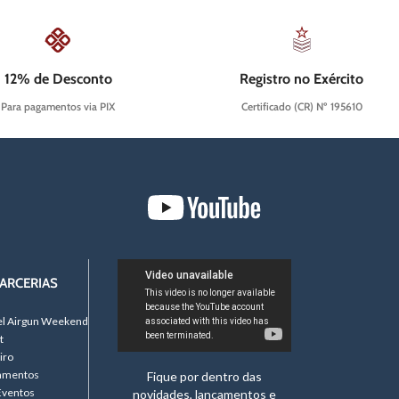
12% de Desconto
Registro no Exército
Para pagamentos via PIX
Certificado (CR) Nº 195610
ARCERIAS
el Airgun Weekend
t
iro
namentos
Fique por dentro das
Eventos
novidades, lançamentos e