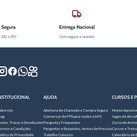
 Segura
Entrega Nacional
o SSL e PCI
Com seguro e rastreio
NSTITUCIONAL
AJUDA
CURSOS E P
obre nós
Abertura de Chamado e Compra Segura
Monte Aprazív
log
Conversor de FPS para Joules e M/S
Jogos de Airsof
nvios, Trocas e Devoluções
Perguntas Frequentes
Curso de Arme
ermos e Condições
Perguntas e Respostas: Armas de Pressão
Cursos e Trei
olítica de Privacidade
Trabalhe Conosco
Calendário de 