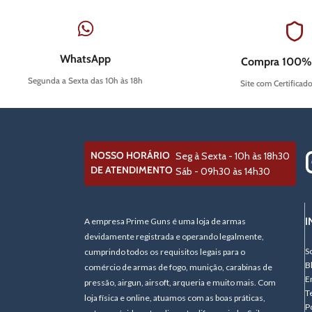
WhatsApp
Compra 100%
Segunda a Sexta das 10h às 18h
Site com Certificad
NOSSO HORÁRIO
Seg à Sexta - 10h às 18h30
DE ATENDIMENTO
Sáb - 09h30 às 14h30
I
A empresa Prime Guns é uma loja de armas
devidamente registrada e operando legalmente,
S
cumprindo todos os requisitos legais para o
B
comércio de armas de fogo, munição, carabinas de
E
pressão, airgun, airsoft, arqueria e muito mais. Com
T
loja física e online, atuamos com as boas práticas,
P