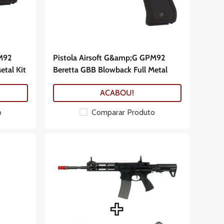
M92
Pistola Airsoft G&amp;G GPM92
etal Kit
Beretta GBB Blowback Full Metal
ACABOU!
o
Comparar Produto