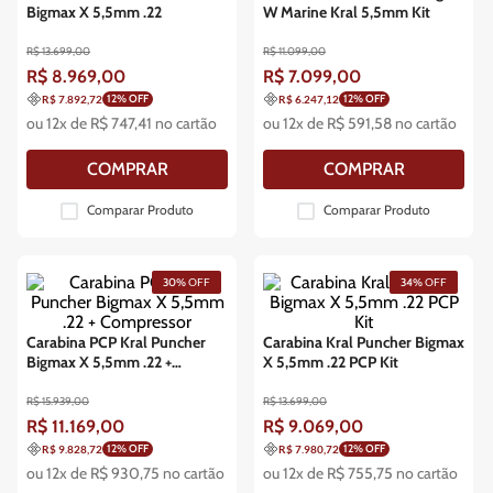
Bigmax X 5,5mm .22
W Marine Kral 5,5mm Kit
R$
13
.
699
,
00
R$
11
.
099
,
00
R$
8
.
969
,
00
R$
7
.
099
,
00
12
% OFF
12
% OFF
R$ 7.892,72
R$ 6.247,12
ou
12
x de
R$
747
,
41
no cartão
ou
12
x de
R$
591
,
58
no cartão
COMPRAR
COMPRAR
Comparar Produto
Comparar Produto
30%
OFF
34%
OFF
Carabina PCP Kral Puncher
Carabina Kral Puncher Bigmax
Bigmax X 5,5mm .22 +
X 5,5mm .22 PCP Kit
Compressor
R$
15
.
939
,
00
R$
13
.
699
,
00
R$
11
.
169
,
00
R$
9
.
069
,
00
12
% OFF
12
% OFF
R$ 9.828,72
R$ 7.980,72
ou
12
x de
R$
930
,
75
no cartão
ou
12
x de
R$
755
,
75
no cartão