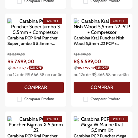
Comparar Produto
Comparar Produto
37%
OFF
41%
OFF
Carabina PCP Kral Puncher
Carabina Kral Puncher Nish
Super Jumbo S 5,5mm +
Wood 5,5mm .22 PCP +
Compressor
Compressor
R$
12
.
599
,
00
R$
9
.
499
,
00
R$
7
.
999
,
00
R$
5
.
599
,
00
12
% OFF
12
% OFF
R$ 7.039,12
R$ 4.927,12
ou
12
x de
R$
666
,
58
no cartão
ou
12
x de
R$
466
,
58
no cartão
COMPRAR
COMPRAR
Comparar Produto
Comparar Produto
35%
OFF
36%
OFF
Carabina PCP Kral Puncher
Carabina PCP Puncher Mega