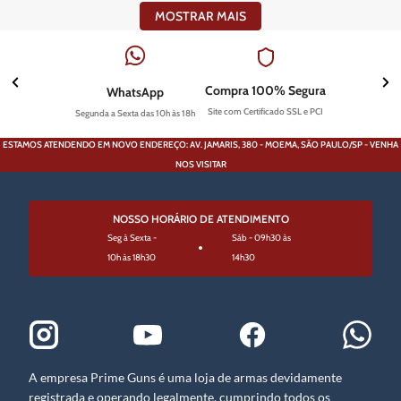
MOSTRAR MAIS
Compra 100% Segura
WhatsApp
Site com Certificado SSL e PCI
Segunda a Sexta das 10h às 18h
ESTAMOS ATENDENDO EM NOVO ENDEREÇO: AV. JAMARIS, 380 - MOEMA, SÃO PAULO/SP - VENHA
NOS VISITAR
NOSSO HORÁRIO DE ATENDIMENTO
Seg à Sexta -
Sáb - 09h30 às
10h às 18h30
14h30
A empresa Prime Guns é uma loja de armas devidamente
registrada e operando legalmente, cumprindo todos os