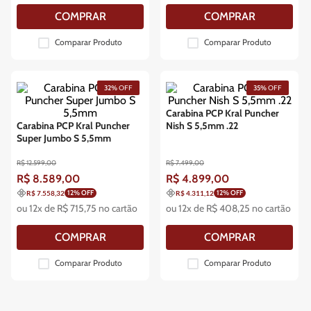
COMPRAR
COMPRAR
Comparar Produto
Comparar Produto
32%
OFF
35%
OFF
Carabina PCP Kral Puncher
Carabina PCP Kral Puncher
Nish S 5,5mm .22
Super Jumbo S 5,5mm
R$
12
.
599
,
00
R$
7
.
499
,
00
R$
8
.
589
,
00
R$
4
.
899
,
00
12
% OFF
12
% OFF
R$ 7.558,32
R$ 4.311,12
ou
12
x de
R$
715
,
75
no cartão
ou
12
x de
R$
408
,
25
no cartão
COMPRAR
COMPRAR
Comparar Produto
Comparar Produto