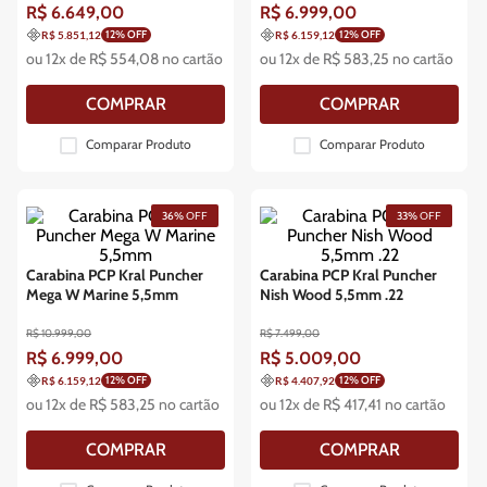
R$
6
.
649
,
00
R$
6
.
999
,
00
12
% OFF
12
% OFF
R$ 5.851,12
R$ 6.159,12
ou
12
x de
R$
554
,
08
no cartão
ou
12
x de
R$
583
,
25
no cartão
COMPRAR
COMPRAR
Comparar Produto
Comparar Produto
36%
OFF
33%
OFF
Carabina PCP Kral Puncher
Carabina PCP Kral Puncher
Mega W Marine 5,5mm
Nish Wood 5,5mm .22
R$
10
.
999
,
00
R$
7
.
499
,
00
R$
6
.
999
,
00
R$
5
.
009
,
00
12
% OFF
12
% OFF
R$ 6.159,12
R$ 4.407,92
ou
12
x de
R$
583
,
25
no cartão
ou
12
x de
R$
417
,
41
no cartão
COMPRAR
COMPRAR