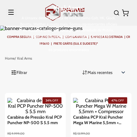
Kral Arms
A Umarex detém a licença de marcas como Colt, HK, Glock,
Beretta, Walther e muito mais. Somos representantes oficiais
da marca no Brasil com uma grande variedade de Pistola,
Revólver e Rifles Airgun, Airsoft e Home Defense T4E.
COMPRA SEGURA | COM NOTA FISCAL | COM GARANTIA | EMPRESA REGISTRADA | CR
195610 | FRETE GRÁTIS (SUL E SUDESTE)*
66
produtos
Kral Arms
Filtrar
Mais recentes
34%
OFF
47%
OFF
Carabina de Pressão Kral PCP
Carabina PCP Kral Puncher
Puncher NP-500 S 5.5 mm
Mega W Marine 5,5mm +
Compressor
R$
9
.
999
,
00
R$
13
.
199
,
00