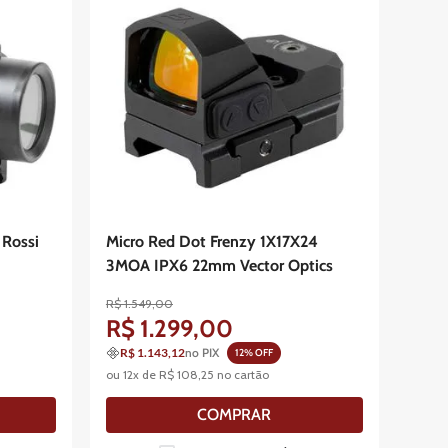
 Rossi
Micro Red Dot Frenzy 1X17X24
3MOA IPX6 22mm Vector Optics
R$
1
.
549
,
00
R$
1
.
299
,
00
R$ 1.143,12
no PIX
12
% OFF
ou
12
x de
R$
108
,
25
no cartão
COMPRAR