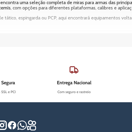
ê encontra uma seleção completa de miras para armas das princip
temis
, com opções para diferentes plataformas, calibres e aplicaç
rifle tático, espingarda ou PCP, aqui encontrará equipamentos vol
 um ponto luminoso sobre a lente da mira, permitindo que o atir
 tradicionais.
na como referência de impacto, facilitando disparos rápidos e a
 Segura
Entrega Nacional
o SSL e PCI
Com seguro e rastreio
inosidade;
xperientes;
spingardas e armas de pressão;
cionais.