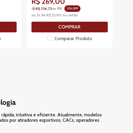
R$
269
,
00
R$ 236,72
no PIX
12
% OFF
ou
5
x de
R$
53
,
80
no cartão
COMPRAR
o
Comparar Produto
ologia
rápida, intuitiva e eficiente. Atualmente, modelos
dos por atiradores esportivos, CACs, operadores