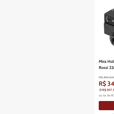
Mira Hol
Rossi 2
R$
499
,
0
R$
3
R$ 307,
ou
6
x de
R