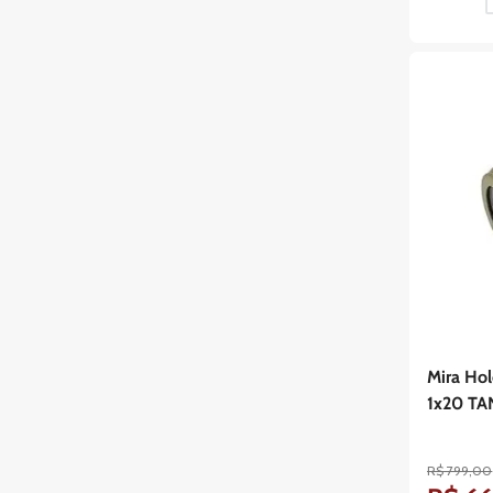
Mira Hol
1x20 T
R$
799
,
00