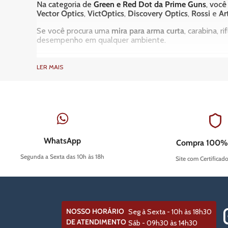
Na categoria de
Green e Red Dot da Prime Guns
, voc
Vector Optics
,
VictOptics
,
Discovery Optics
,
Rossi
e
Ar
Se você procura uma
mira para arma curta
, carabina, 
desempenho em qualquer ambiente.
LER MAIS
O que é uma Mira Red Dot?
A
mira Red Dot
é um equipamento optrônico que projeta
necessidade de alinhamento entre massa e alça de mira
O ponto vermelho (ou verde, em alguns modelos) funcio
média distância.
WhatsApp
Compra 100%
Principais vantagens da Mira Red Dot
Segunda a Sexta das 10h às 18h
Site com Certificad
Aquisição de alvo extremamente rápida;
Maior precisão em tiros instintivos;
Melhor desempenho em ambientes de baixa lum
Facilidade de uso para iniciantes e operadores e
Compatibilidade com pistolas, rifles, carbinas, e
NOSSO HORÁRIO
Seg à Sexta - 10h às 18h30
Maior campo de visão comparado às miras conven
DE ATENDIMENTO
Sáb - 09h30 às 14h30