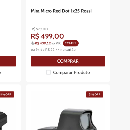
Mira Micro Red Dot 1x25 Rossi
R$
529
,
00
R$
499
,
00
R$ 439,12
no PIX
12
% OFF
ou
9
x de
R$
55
,
44
no cartão
COMPRAR
o
Comparar Produto
34%
OFF
31%
OFF