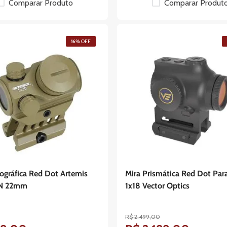
Comparar Produto
Comparar Produt
16%
OFF
ográfica Red Dot Artemis
Mira Prismática Red Dot Par
AN 22mm
1x18 Vector Optics
R$
2
.
499
,
00