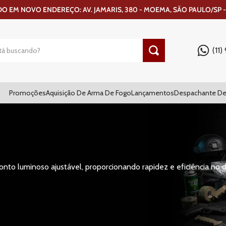
 EM NOVO ENDEREÇO: AV. JAMARIS, 380 - MOEMA, SÃO PAULO/SP -
(11
Promoções
Aquisição De Arma De Fogo
Lançamentos
Despachante De
nto luminoso ajustável, proporcionando rapidez e eficiência no d