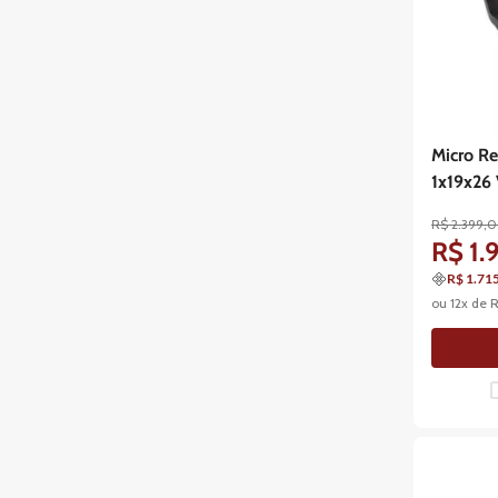
Micro Re
1x19x26 
R$
2
.
399
,
0
R$
1
.
R$ 1.71
ou
12
x de