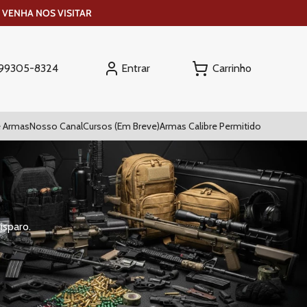
 VENHA NOS VISITAR
Entrar
) 99305-8324
 Armas
Nosso Canal
Cursos (Em Breve)
Armas Calibre Permitido
isparo.