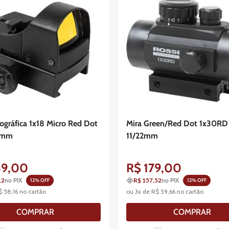
ográfica 1x18 Micro Red Dot
Mira Green/Red Dot 1x30RD
2mm
11/22mm
0
49
,
00
R$
179
,
00
12
no PIX
R$ 157,52
no PIX
12
% OFF
12
% OFF
$
58
,
16
no cartão
ou
3
x de
R$
59
,
66
no cartão
COMPRAR
COMPRAR