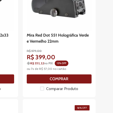
22x33
Mira Red Dot 551 Holográfica Verde
e Vermelho 22mm
R$
579
,
00
R$
399
,
00
R$ 351,12
no PIX
12
% OFF
ou
7
x de
R$
57
,
00
no cartão
COMPRAR
o
Comparar Produto
16%
OFF