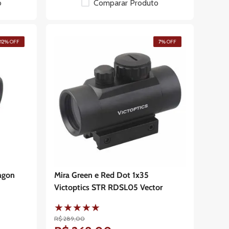
o
Comparar Produto
12%
OFF
7%
OFF
agon
Mira Green e Red Dot 1x35
Victoptics STR RDSL05 Vector
★
★
★
★
★
R$
289
,
00