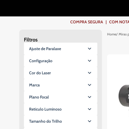
COMPRA SEGURA | COM NOTA F
Miras 
Filtros
Ajuste de Paralaxe
Sim
Configuração
Não
1x17x24mm
Cor do Laser
1x18mm
Vermelho
1x19x26mm
Marca
Não se aplica
1x19x28mm
Vector Optics
Plano Focal
1x20mm
Rossi
1x20x30mm
SFP (Segundo Plano Focal)
Sem Marca
Reticulo Luminoso
1x22mm
Não se aplica
QuickShot
1x22x26mm
Sim
Tamanho do Trilho
Artemis
1x22x32mm
Não
ACOG Trijicon
1x22x33mm