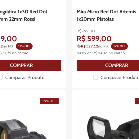
ográfica 1x30 Red Dot
Mira Micro Red Dot Artemis
1mm 22mm Rossi
1x20mm Pistolas
R$
699
,
00
49
,
00
R$
599
,
00
12
no PIX
R$ 527,12
no PIX
12
% OFF
12
% OFF
$
62
,
25
no cartão
ou
11
x de
R$
54
,
45
no cartão
COMPRAR
COMPRAR
Comparar Produto
Comparar Produt
19%
OFF