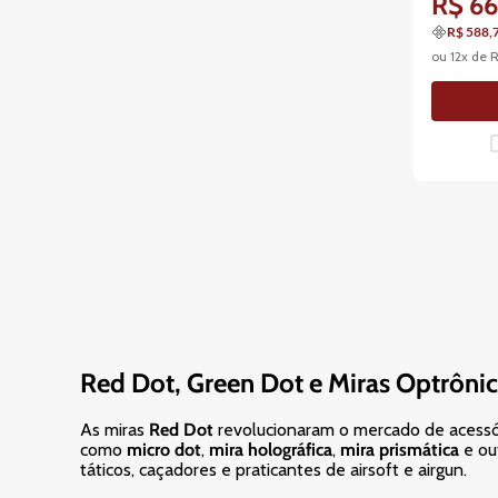
R$
6
R$ 588,
ou
12
x de
Red Dot, Green Dot e Miras Optrônic
As miras
Red Dot
revolucionaram o mercado de acessóri
como
micro dot
,
mira holográfica
,
mira prismática
e ou
táticos, caçadores e praticantes de airsoft e airgun.