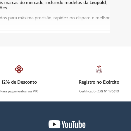
ais marcas do mercado, incluindo modelos da
Leupold
,
ões.
tados para máxima precisão, rapidez no disparo e melhor
ador visualize o alvo de forma rápida e clara, sem
umentando significativamente a eficiência em curta e
12% de Desconto
Registro no Exército
Para pagamentos via PIX
Certificado (CR) Nº 195610