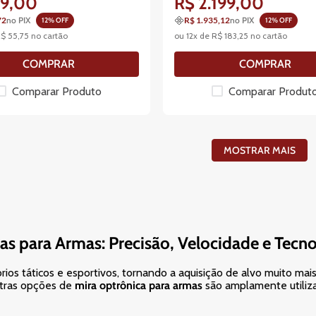
69
,
00
R$
2
.
199
,
00
72
no PIX
R$ 1.935,12
no PIX
12
% OFF
12
% OFF
R$
55
,
75
no cartão
ou
12
x de
R$
183
,
25
no cartão
COMPRAR
COMPRAR
Comparar Produto
Comparar Produt
MOSTRAR MAIS
as para Armas: Precisão, Velocidade e Tecn
os táticos e esportivos, tornando a aquisição de alvo muito mais 
tras opções de
mira optrônica para armas
são amplamente utiliza