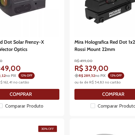
d Dot Solar Frenzy-X
Mira Holografica Red Dot 1x
Vector Optics
Rossi Mount 22mm
0
R$
499
,
00
949
,
00
R$
329
,
00
5,12
no PIX
R$ 289,52
no PIX
12
% OFF
12
% OFF
R$
162
,
41
no cartão
ou
6
x de
R$
54
,
83
no cartão
COMPRAR
COMPRAR
Comparar Produto
Comparar Produt
30%
OFF