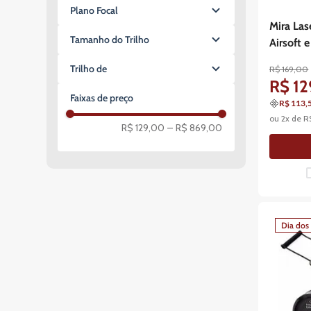
Sim
Ghattas
Plano Focal
FMA
Mira Las
Não se aplica
Tamanho do Trilho
Crosman
Airsoft
ASG Action Sport Games
Mount 11mm
Trilho de
R$
169
,
00
Mount 22mm
R$
12
22mm
Trilho 11/22mm
Faixas de preço
R$ 113,
ou
2
x de
R
R$ 129,00
–
R$ 869,00
Dia dos 