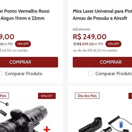
er Ponto Vermelho Rossi
Mira Laser Universal para Pis
 e Airgun 11mm e 22mm
Armas de Pressão e Airsoft
R$
279
,
00
9
,
00
R$
249
,
00
52
no PIX
R$ 219,12
no PIX
12
% OFF
12
% OFF
$
64
,
50
no cartão
ou
4
x de
R$
62
,
25
no cartão
COMPRAR
COMPRAR
Comparar Produto
Comparar Produt
Pais
Dia dos Pais
10%
OFF