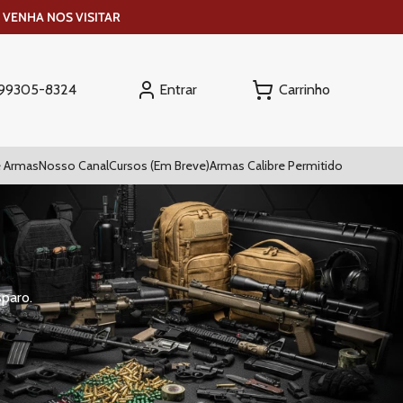
 VENHA NOS VISITAR
Entrar
) 99305-8324
 Armas
Nosso Canal
Cursos (Em Breve)
Armas Calibre Permitido
sparo.