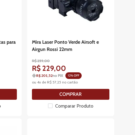
tas para
Mira Laser Ponto Verde Airsoft e
Airgun Rossi 22mm
R$
259
,
00
R$
229
,
00
R$ 201,52
no PIX
12
% OFF
ou
4
x de
R$
57
,
25
no cartão
COMPRAR
o
Comparar Produto