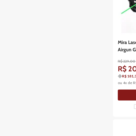
Mira Las
Airgun 
R$
229
,
00
R$
2
R$ 181,
ou
4
x de
R