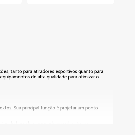
ções, tanto para atiradores esportivos quanto para
 equipamentos de alta qualidade para otimizar o
textos. Sua principal função é projetar um ponto
entes de baixa luminosidade ou sob estresse.
que com miras mecânicas tradicionais, crucial em