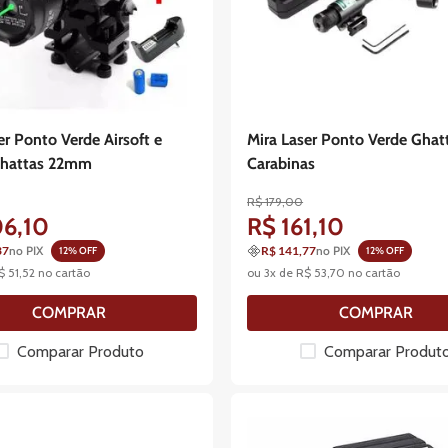
er Ponto Verde Airsoft e
Mira Laser Ponto Verde Ghat
Ghattas 22mm
Carabinas
R$
179
,
00
06
,
10
R$
161
,
10
37
no PIX
R$ 141,77
no PIX
12
% OFF
12
% OFF
$
51
,
52
no cartão
ou
3
x de
R$
53
,
70
no cartão
COMPRAR
COMPRAR
Comparar Produto
Comparar Produt