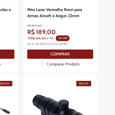
tolas e
Mira Laser Vermelha Rossi para
Armas Airsoft e Airgun 22mm
R$
199
,
00
R$
189
,
00
R$ 166,32
no PIX
12
% OFF
ou
3
x de
R$
63
,
00
no cartão
COMPRAR
o
Comparar Produto
10%
OFF
12%
OFF