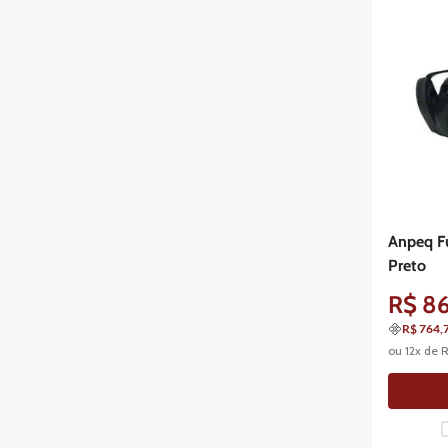
Anpeq Fu
Preto
R$
8
R$ 764,
ou
12
x de