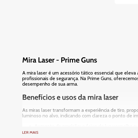
Mira Laser - Prime Guns
A mira laser é um acessório tático essencial que eleva
profissionais de segurança. Na Prime Guns, oferecemo
desempenho de sua arma.
Benefícios e usos da mira laser
As miras laser transformam a experiência de tiro, prop
luminoso no alvo, indicando com clareza o ponto de im
Aumento da precisão:
o feixe de luz vermelha ou
Aquisição rápida de alvo:
permite que o atirador 
LER MAIS
cenários de tiro dinâmico ou defesa pessoal.