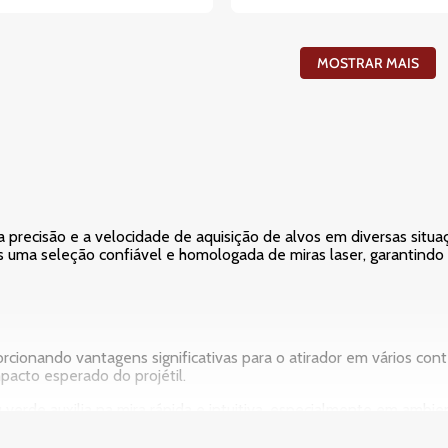
MOSTRAR MAIS
 a precisão e a velocidade de aquisição de alvos em diversas situa
s uma seleção confiável e homologada de miras laser, garantindo
orcionando vantagens significativas para o atirador em vários con
pacto esperado do projétil.
 verde auxilia na mira rápida e intuitiva, especialmente em ambi
alinhe o dispositivo com o objetivo de forma muito mais veloz do 