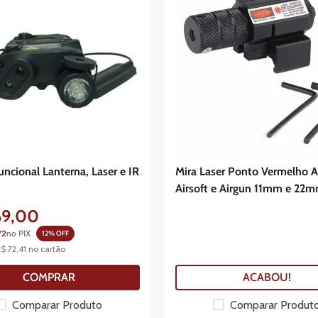
ncional Lanterna, Laser e IR
Mira Laser Ponto Vermelho 
Airsoft e Airgun 11mm e 22
69
,
00
72
no PIX
12
% OFF
R$
72
,
41
no cartão
COMPRAR
ACABOU!
Comparar Produto
Comparar Produt