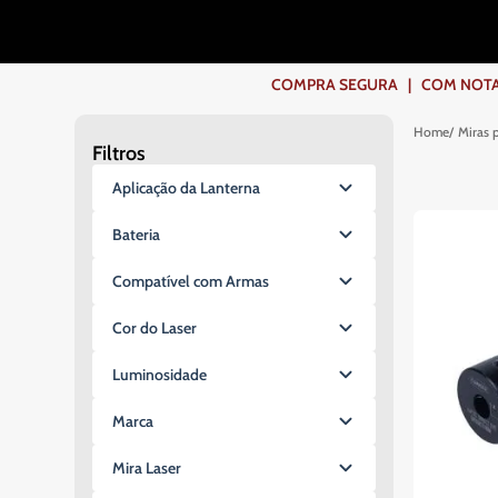
COMPRA SEGURA | COM NOTA F
Miras 
Filtros
Aplicação da Lanterna
Para Armas
Bateria
Tático
CR123
Compatível com Armas
Sim
Cor do Laser
Vermelho
Luminosidade
Verde
270 Lúmens
Marca
Sem Marca
Mira Laser
Rossi