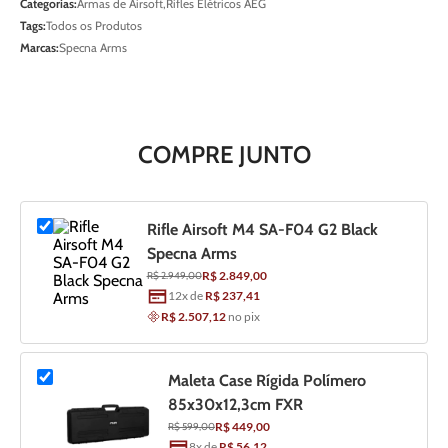
Categorias:
Armas de Airsoft
,
Rifles Elétricos AEG
Tags:
Todos os Produtos
Marcas:
Specna Arms
COMPRE JUNTO
Rifle Airsoft M4 SA-F04 G2 Black
Specna Arms
R$ 2.849,00
R$ 2.949,00
12
x de
R$ 237,41
R$ 2.507,12
no pix
Maleta Case Rígida Polímero
85x30x12,3cm FXR
R$ 449,00
R$ 599,00
8
x de
R$ 56,12