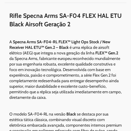
Rifle Specna Arms SA-F04 FLEX HAL ETU
Black Airsoft Geração 2
A
Specna Arms SA-F04-RL FLEX™ Light Ops Stock / New
Receiver HAL ETU™ Gen.2 – Black
é uma réplica de airsoft
elétrico (AEG) que integra a nova geração da linha
FLEX™ Gen.2
da Specna Arms, fabricante europeu reconhecido mundialmente
por sua engenharia robusta, excelente qualidade construtiva e
foco em inovação tecnológica. Desenvolvida com base em
experiência, paixão e comprometimento, a série Flex Gen.2 foi
completamente redesenhada para entregar desempenho ainda
superior, maior durabilidade e excelente custo-benefício,
permitindo que a réplica seja utilizada imediatamente em campo,
diretamente da caixa.
O modelo SA-F04-RL na versão
Black
se destaca por sua
estética tática clássica, combinando visual discreto com
eletrônica embarcada avançada, componentes internos premium
e construção em polímero reforçado com fibra de nylon, sendo