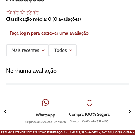
☆
☆
☆
☆
☆
Classificação média: 0
(0 avaliações)
Faça login para escrever uma avaliação.
Mais recentes
Todos
Nenhuma avaliação
Compra 100% Segura
WhatsApp
Site com Certificado SSL e PCI
Segunda a Sexta das 10h às 18h
ESTAMOS ATENDENDO EM NOVO ENDEREÇO: AV. JAMARIS, 380 - MOEMA, SÃO PAULO/SP - VENHA