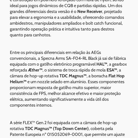
ideal para jogos dinâmicos de CQB e partidas rápidas. Um dos
grandes diferenciais desta versão é o
New Receiver
, projetado
para elevar a ergonomia e a usabilidade, oferecendo comandos
ambidestros, manipuladores ampliados e bolt catch funcional,
garantindo operação prática e intuitiva tanto para destros
quanto para canhotos.
Entre os principais diferenciais em relação às AEGs
convencionais, a Specna Arms SA-F04-RL Black já sai de fábrica
equipada com o gatilho eletrônico programável
HAL™
, a gearbox
reforçada
Æther™
, o sistema de troca rápida de mola
ESA™
, a
câmara de hop-up rotativa
TDC Magnus™
, a borracha
Flat Hop
Helium™
e um nozzle selado em alumínio. Esses componentes
proporcionam resposta de gatilho muito superior, maior
consistência de FPS, melhor alcance efetivo e maior proteção
elétrica, aumentando significativamente a vida útil dos
componentes internos.
A série FLEX™ Gen.2 foi equipada com a câmara de hop-up
rotativa
TDC Magnus™ (Top Down Center)
, coberta pela
Patente Europeia nº 015052069-0001, que permite um ajuste