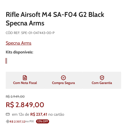
Rifle Airsoft M4 SA-F04 G2 Black
Specna Arms
CÓD REF
:
SPE-01-047443-00-P
Specna Arms
Kits disponíveis:
Com Nota Fiscal
Compra Segura
Com Garantia
R$
2
.
949
,
00
R$
2
.
849
,
00
em
12
x de
R$
237
,
41
no cartão
no PIX
12
% OFF
R$ 2.507,12