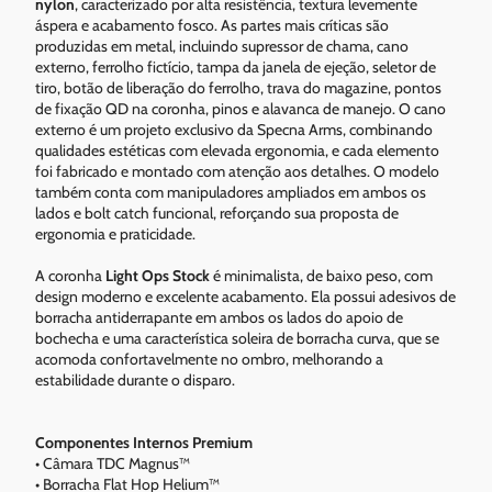
nylon
, caracterizado por alta resistência, textura levemente
áspera e acabamento fosco. As partes mais críticas são
produzidas em metal, incluindo supressor de chama, cano
externo, ferrolho fictício, tampa da janela de ejeção, seletor de
tiro, botão de liberação do ferrolho, trava do magazine, pontos
de fixação QD na coronha, pinos e alavanca de manejo. O cano
externo é um projeto exclusivo da Specna Arms, combinando
qualidades estéticas com elevada ergonomia, e cada elemento
foi fabricado e montado com atenção aos detalhes. O modelo
também conta com manipuladores ampliados em ambos os
lados e bolt catch funcional, reforçando sua proposta de
ergonomia e praticidade.
A coronha
Light Ops Stock
é minimalista, de baixo peso, com
design moderno e excelente acabamento. Ela possui adesivos de
borracha antiderrapante em ambos os lados do apoio de
bochecha e uma característica soleira de borracha curva, que se
acomoda confortavelmente no ombro, melhorando a
estabilidade durante o disparo.
Componentes Internos Premium
• Câmara TDC Magnus™
• Borracha Flat Hop Helium™