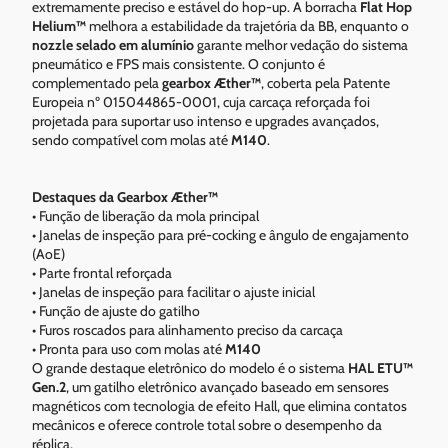
extremamente preciso e estável do hop-up. A borracha
Flat Hop
Helium™
melhora a estabilidade da trajetória da BB, enquanto o
nozzle selado em alumínio
garante melhor vedação do sistema
pneumático e FPS mais consistente. O conjunto é
complementado pela
gearbox Æther™
, coberta pela Patente
Europeia nº 015044865-0001, cuja carcaça reforçada foi
projetada para suportar uso intenso e upgrades avançados,
sendo compatível com molas até
M140
.
Destaques da Gearbox Æther™
• Função de liberação da mola principal
• Janelas de inspeção para pré-cocking e ângulo de engajamento
(AoE)
• Parte frontal reforçada
• Janelas de inspeção para facilitar o ajuste inicial
• Função de ajuste do gatilho
• Furos roscados para alinhamento preciso da carcaça
• Pronta para uso com molas até
M140
O grande destaque eletrônico do modelo é o sistema
HAL ETU™
Gen.2
, um gatilho eletrônico avançado baseado em sensores
magnéticos com tecnologia de efeito Hall, que elimina contatos
mecânicos e oferece controle total sobre o desempenho da
réplica.