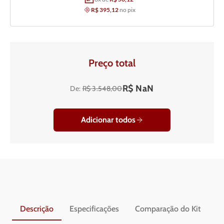
R$ 395,12
no pix
Preço total
R$ NaN
De:
R$ 3.548,00
Adicionar todos
Descrição
Especificações
Comparação do Kit
En