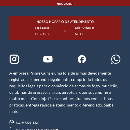
NOS VISITAR
NOSSO HORÁRIO DE ATENDIMENTO
Seg à Sexta -
Sáb - 09h30 às
10h às 18h30
14h30
A empresa Prime Guns é uma loja de armas devidamente
registrada e operando legalmente, cumprindo todos os
requisitos legais para o comércio de armas de fogo, munição,
carabinas de pressão, airgun, airsoft, arqueria, camping e
muito mais. Com loja física e online, atuamos com as boas
práticas, entrega rápida e atendimento diferenciado. Saiba
mais
(11) 9 9305-8324
(11) 4380-5111 / (11) 2337-0258