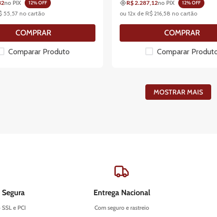
32
no PIX
R$ 2.287,12
no PIX
12
% OFF
12
% OFF
$
55
,
57
no cartão
ou
12
x de
R$
216
,
58
no cartão
COMPRAR
COMPRAR
Comparar Produto
Comparar Produt
MOSTRAR MAIS
 Segura
Entrega Nacional
o SSL e PCI
Com seguro e rastreio