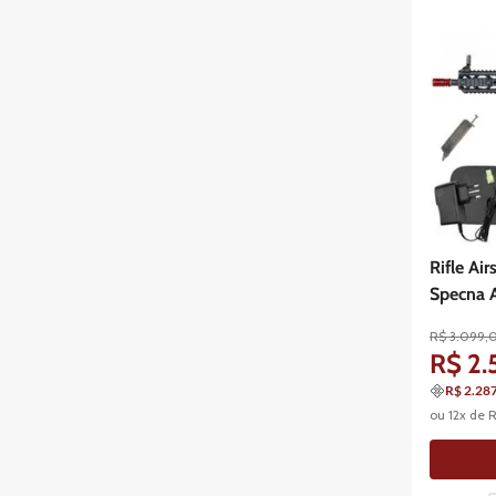
Rifle Ai
Specna 
R$
3
.
099
,
R$
2
.
R$ 2.28
ou
12
x de