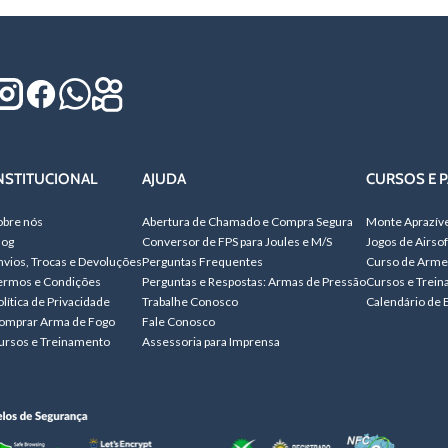
NSTITUCIONAL
AJUDA
CURSOS E P
obre nós
Abertura de Chamado e Compra Segura
Monte Aprazív
log
Conversor de FPS para Joules e M/S
Jogos de Airsof
nvios, Trocas e Devoluções
Perguntas Frequentes
Curso de Arme
ermos e Condições
Perguntas e Respostas: Armas de Pressão
Cursos e Trei
olítica de Privacidade
Trabalhe Conosco
Calendário de 
omprar Arma de Fogo
Fale Conosco
ursos e Treinamento
Assessoria para Imprensa