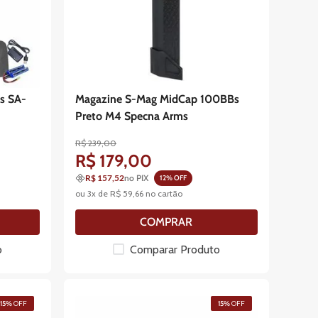
ms SA-
Magazine S-Mag MidCap 100BBs
Preto M4 Specna Arms
R$
239
,
00
R$
179
,
00
R$ 157,52
no PIX
12
% OFF
ou
3
x de
R$
59
,
66
no cartão
COMPRAR
o
Comparar Produto
15%
OFF
15%
OFF