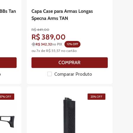
BBs Tan
Capa Case para Armas Longas
Specna Arms TAN
R$
449
,
00
R$
389
,
00
R$ 342,32
no PIX
12
% OFF
ou
7
x de
R$
55
,
57
no cartão
COMPRAR
o
Comparar Produto
37%
OFF
25%
OFF