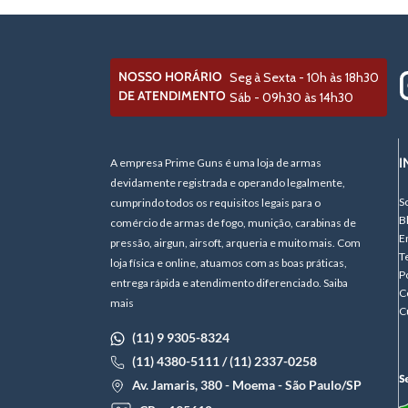
NOSSO HORÁRIO
Seg à Sexta - 10h às 18h30
DE ATENDIMENTO
Sáb - 09h30 às 14h30
I
A empresa Prime Guns é uma loja de armas
devidamente registrada e operando legalmente,
S
cumprindo todos os requisitos legais para o
B
comércio de armas de fogo, munição, carabinas de
E
pressão, airgun, airsoft, arqueria e muito mais. Com
T
loja física e online, atuamos com as boas práticas,
P
entrega rápida e atendimento diferenciado. Saiba
C
mais
C
(11) 9 9305-8324
(11) 4380-5111 / (11) 2337-0258
Av. Jamaris, 380 - Moema - São Paulo/SP