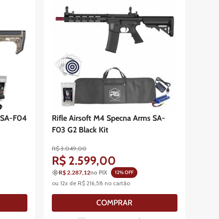
N SA-F04
Rifle Airsoft M4 Specna Arms SA-
F03 G2 Black Kit
R$
3
.
049
,
00
R$
2
.
599
,
00
R$ 2.287,12
no PIX
12
% OFF
ou
12
x de
R$
216
,
58
no cartão
COMPRAR