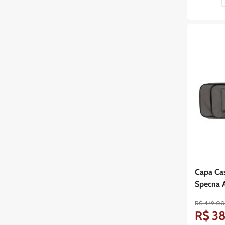
Capa Ca
Specna 
R$
449
,
0
R$
3