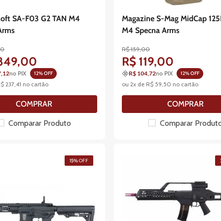
rsoft SA-F03 G2 TAN M4
Magazine S-Mag MidCap 125
Arms
M4 Specna Arms
00
R$
159
,
00
849
,
00
R$
119
,
00
7,12
no PIX
R$ 104,72
no PIX
12
% OFF
12
% OFF
R$
237
,
41
no cartão
ou
2
x de
R$
59
,
50
no cartão
COMPRAR
COMPRAR
Comparar Produto
Comparar Produt
15%
OFF