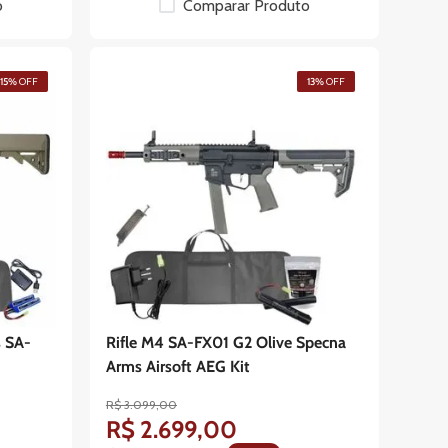
o
Comparar Produto
15%
OFF
13%
OFF
s SA-
Rifle M4 SA-FX01 G2 Olive Specna
Arms Airsoft AEG Kit
R$
3
.
099
,
00
R$
2
.
699
,
00