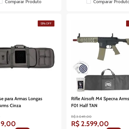
Comparar Produto
Comparar Produt
13%
OFF
se para Armas Longas
Rifle Airsoft M4 Specna Arm
Arms Cinza
F01 Half TAN
0
R$
3
.
049
,
00
89
,
00
R$
2
.
599
,
00