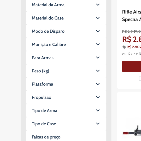
115x30x5cm
Material da Arma
1.500 BBs
Rifle Ai
Full Metal
Material do Case
Specna 
Polímero
Tecido com Espuma
Modo de Disparo
R$
2
.
949
,
R$
2
.
Semi e Full Automática
Munição e Calibre
R$ 2.50
ou
12
x de
BBs de Plástico 6mm
Para Armas
Longas
Peso (kg)
2,130kg
Plataforma
2,13kg
M4 / M16 / AR-15
2.13kg
Propulsão
2kg
Elétrico (AEG)
Tipo de Arma
2.5kg
3,8kg
Armas Longas
Tipo de Case
2.6kg
Rifle
3.2kg
Maleável
Faixas de preço
2.45kg