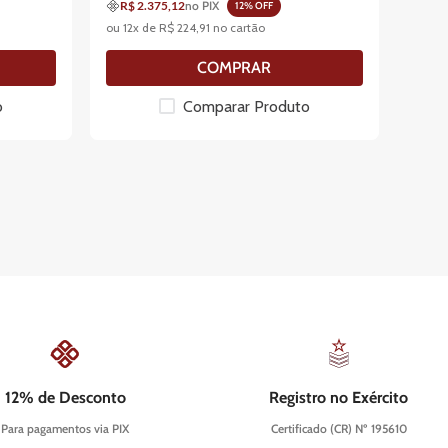
R$ 2.375,12
no PIX
12
% OFF
ou
12
x de
R$
224
,
91
no cartão
COMPRAR
o
Comparar Produto
12% de Desconto
Registro no Exército
Para pagamentos via PIX
Certificado (CR) Nº 195610