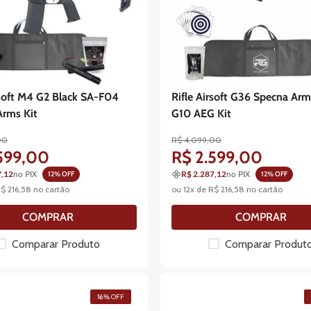
rsoft M4 G2 Black SA-F04
Rifle Airsoft G36 Specna Ar
Arms Kit
G10 AEG Kit
00
R$
4
.
099
,
00
599
,
00
R$
2
.
599
,
00
7,12
no PIX
R$ 2.287,12
no PIX
12
% OFF
12
% OFF
R$
216
,
58
no cartão
ou
12
x de
R$
216
,
58
no cartão
COMPRAR
COMPRAR
Comparar Produto
Comparar Produt
16%
OFF