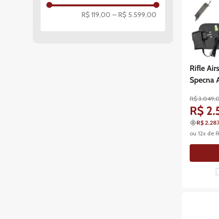
R$ 119,00
–
R$ 5.599,00
Rifle Ai
Specna 
R$
3
.
049
,
R$
2
.
R$ 2.28
ou
12
x de