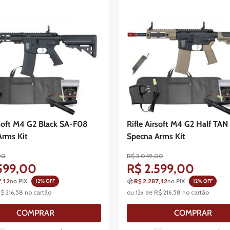
rsoft M4 G2 Black SA-F08
Rifle Airsoft M4 G2 Half TA
Arms Kit
Specna Arms Kit
00
R$
3
.
049
,
00
599
,
00
R$
2
.
599
,
00
7,12
no PIX
R$ 2.287,12
no PIX
12
% OFF
12
% OFF
R$
216
,
58
no cartão
ou
12
x de
R$
216
,
58
no cartão
COMPRAR
COMPRAR