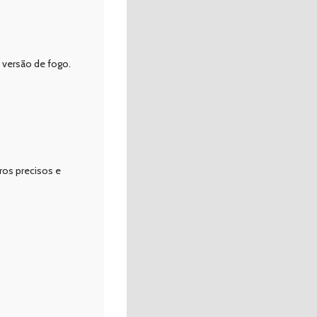
.
 versão de fogo.
ros precisos e