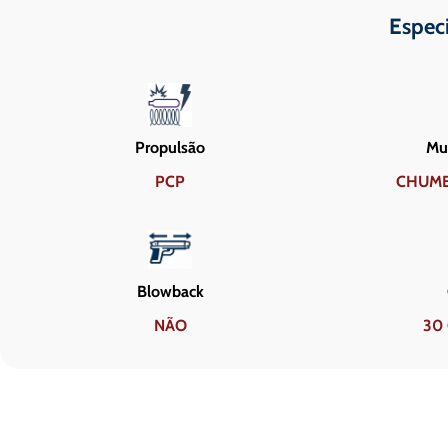
Espec
Propulsão
Mun
PCP
CHUMB
Blowback
NÃO
30