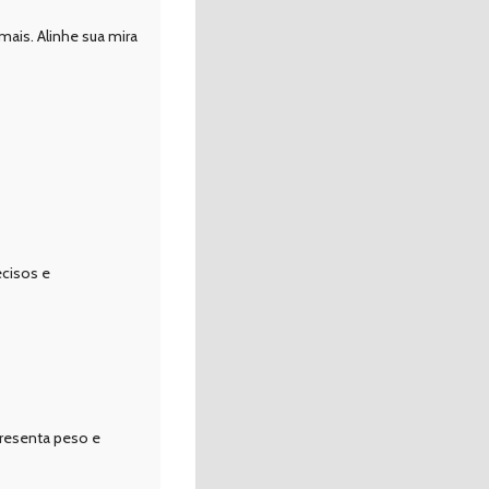
mais. Alinhe sua mira
ecisos e
presenta peso e