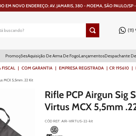
 EM NOVO ENDEREÇO: AV. JAMARIS, 380 - MOEMA, SÃO PAULO/SP -
(11
Promoções
Aquisição De Arma De Fogo
Lançamentos
Despachante De
ISCAL | COM GARANTIA | EMPRESA REGISTRADA | CR 195610 | FR
tus MCX 5,5mm .22 Kit
Rifle PCP Airgun Sig 
Virtus MCX 5,5mm .22
CÓD REF
:
AIR-VIRTUS-22-kit