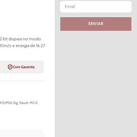
ENVIAR
22 Kit dispara no modo
0m/s e energia de 16,27
Com Garantia
R15/M16
,
Sig Sauer MCX
,