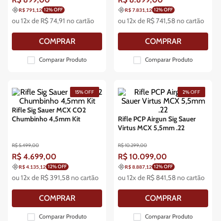
12
% OFF
12
% OFF
R$ 791,12
R$ 7.831,12
ou
12
x de
R$
74
,
91
no cartão
ou
12
x de
R$
741
,
58
no cartão
COMPRAR
COMPRAR
Comparar Produto
Comparar Produto
15%
OFF
2%
OFF
Rifle Sig Sauer MCX CO2
Chumbinho 4,5mm Kit
Rifle PCP Airgun Sig Sauer
Virtus MCX 5,5mm .22
R$
5
.
499
,
00
R$
10
.
299
,
00
R$
4
.
699
,
00
R$
10
.
099
,
00
12
% OFF
12
% OFF
R$ 4.135,12
R$ 8.887,12
ou
12
x de
R$
391
,
58
no cartão
ou
12
x de
R$
841
,
58
no cartão
COMPRAR
COMPRAR
Comparar Produto
Comparar Produto