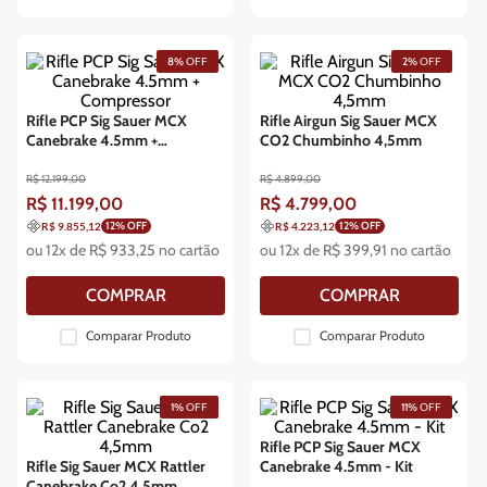
8%
OFF
2%
OFF
Rifle PCP Sig Sauer MCX
Rifle Airgun Sig Sauer MCX
Canebrake 4.5mm +
CO2 Chumbinho 4,5mm
Compressor
R$
12
.
199
,
00
R$
4
.
899
,
00
R$
11
.
199
,
00
R$
4
.
799
,
00
12
% OFF
12
% OFF
R$ 9.855,12
R$ 4.223,12
ou
12
x de
R$
933
,
25
no cartão
ou
12
x de
R$
399
,
91
no cartão
COMPRAR
COMPRAR
Comparar Produto
Comparar Produto
1%
OFF
11%
OFF
Rifle PCP Sig Sauer MCX
Rifle Sig Sauer MCX Rattler
Canebrake 4.5mm - Kit
Canebrake Co2 4,5mm