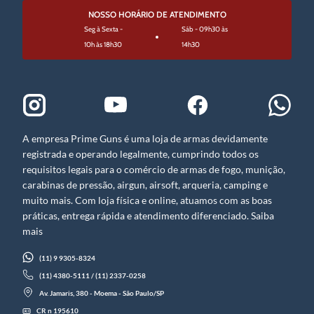
NOSSO HORÁRIO DE ATENDIMENTO
Seg à Sexta -
Sáb - 09h30 às
10h às 18h30
14h30
A empresa Prime Guns é uma loja de armas devidamente
registrada e operando legalmente, cumprindo todos os
requisitos legais para o comércio de armas de fogo, munição,
carabinas de pressão, airgun, airsoft, arqueria, camping e
muito mais. Com loja física e online, atuamos com as boas
práticas, entrega rápida e atendimento diferenciado. Saiba
mais
(11) 9 9305-8324
(11) 4380-5111 / (11) 2337-0258
Av. Jamaris, 380 - Moema - São Paulo/SP
CR n 195610