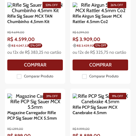
53%
OFF
26%
OFF
Rifle Sig Sauer MCX TAN
Rifle Airgun Sig Sauer MCX
Chumbinho 4,5mm Kit
Rattler 4.5mm Co2
R$
9
.
699
,
00
R$
5
.
299
,
00
R$
4
.
599
,
00
R$
3
.
909
,
00
12
% OFF
12
% OFF
R$ 4.047,12
R$ 3.439,92
ou
12
x de
R$
383
,
25
no cartão
ou
12
x de
R$
325
,
75
no cartão
COMPRAR
COMPRAR
Comparar Produto
Comparar Produto
31%
OFF
11%
OFF
Rifle PCP Sig Sauer MCX
Magazine Carregador Rifle
Canebrake 4.5mm
PCP Sig Sauer MCX 5.5mm
R$
1
.
299
,
00
R$
9
.
999
,
00
R$
899
,
00
R$
8
.
899
,
00