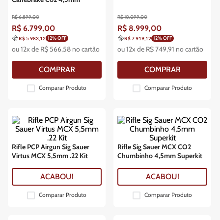
R$
6
.
899
,
00
R$
10
.
099
,
00
R$
6
.
799
,
00
R$
8
.
999
,
00
12
% OFF
12
% OFF
R$ 5.983,12
R$ 7.919,12
ou
12
x de
R$
566
,
58
no cartão
ou
12
x de
R$
749
,
91
no cartão
COMPRAR
COMPRAR
Comparar Produto
Comparar Produto
Rifle PCP Airgun Sig Sauer
Rifle Sig Sauer MCX CO2
Virtus MCX 5,5mm .22 Kit
Chumbinho 4,5mm Superkit
ACABOU!
ACABOU!
Comparar Produto
Comparar Produto