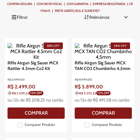
COMPRA SEGURA | COM NOTA FISCAL | COM GARANTIA | EMPRESA REGISTRADA | CR
195610 | FRETE GRÁTIS (SUL E SUDESTE)*
Filtrar
Relevância
55%
OFF
34%
OFF
Rifle Airgun Sig Sauer MCX
Rifle Airgun Sig Sauer MCX
Rattler 4.5mm Co2 Kit
TAN CO2 Chumbinho 4,5mm
R$
5
.
499
,
00
R$
8
.
999
,
00
R$
2
.
499
,
00
R$
5
.
899
,
00
12
% OFF
12
% OFF
R$ 2.199,12
R$ 5.191,12
ou
12
x de
R$
208
,
25
no cartão
ou
12
x de
R$
491
,
58
no cartão
COMPRAR
COMPRAR
Comparar Produto
Comparar Produto