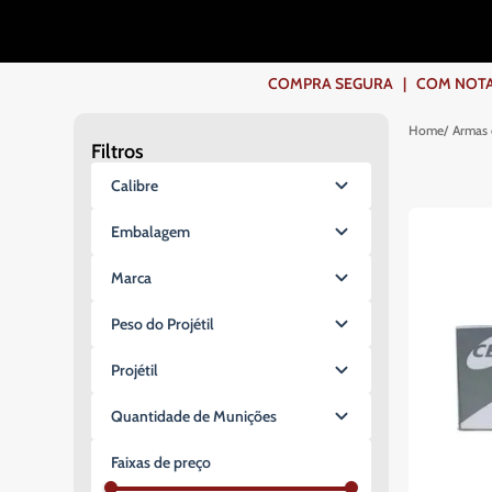
COMPRA SEGURA | COM NOTA F
Armas 
Filtros
Calibre
.45
Embalagem
Blister
Marca
Caixa
CBC Companhia Brasileira de
Peso do Projétil
Cartuchos
165gr
Laser Bullet
Projétil
230gr
ETOG / FMJ
250gr
Quantidade de Munições
Ponta Plana
85gr
10 Munições
Ponta Oca
Faixas de preço
50 Munições
LPC Polymatch