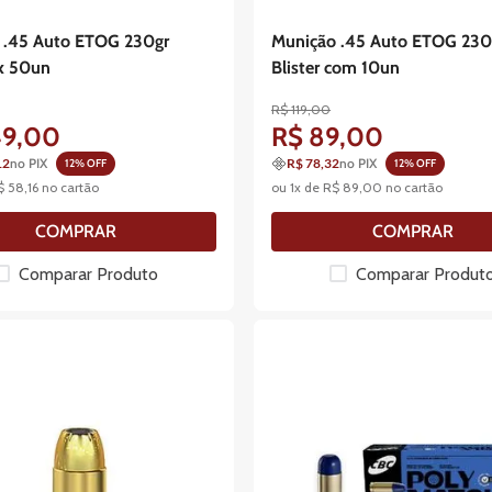
 .45 Auto ETOG 230gr
Munição .45 Auto ETOG 23
Cx 50un
Blister com 10un
R$
119
,
00
49
,
00
R$
89
,
00
12
no PIX
R$ 78,32
no PIX
12
% OFF
12
% OFF
$
58
,
16
no cartão
ou
1
x de
R$
89
,
00
no cartão
COMPRAR
COMPRAR
Comparar Produto
Comparar Produt