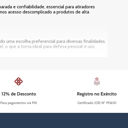
rada e confiabilidade, essencial para atiradores
ntimos acesso descomplicado a produtos de alta
o uma escolha preferencial para diversas finalidades.
, o que a torna ideal para defesa pessoal e uso
munição .45 oferece um recuo distinto que muitos
competições. A consistência balística e a robustez
onfiança necessária.
 comprovado.
treino até competições de alto nível.
nho em situações críticas.
12% de Desconto
Registro no Exército
sa, cada uma otimizada para sua função.
Para pagamentos via PIX
Certificado (CR) Nº 195610
rime Guns, queremos que sua decisão seja tão