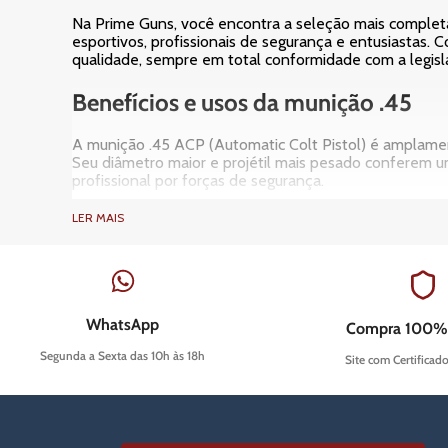
Na Prime Guns, você encontra a seleção mais completa 
esportivos, profissionais de segurança e entusiastas. 
qualidade, sempre em total conformidade com a legisla
Benefícios e usos da munição .45
A munição .45 ACP (Automatic Colt Pistol) é amplament
Seu diâmetro maior e projétil mais pesado conferem um
profissional por forças de segurança.
Para o tiro esportivo, especialmente em modalidades c
LER MAIS
atiradores experientes apreciam e conseguem controla
dos cartuchos disponíveis em nosso catálogo, de marca
Defesa pessoal:
o calibre .45 é sinônimo de seg
Tiro esportivo:
a precisão e a energia cinética do
Uso profissional:
forças armadas e policiais em 
WhatsApp
Compra 100%
Variedade de projéteis:
explore opções como full 
Segunda a Sexta das 10h às 18h
Site com Certificad
Guia de compra: como escolher a me
A escolha da munição .45 ideal exige atenção a detalh
informada quanto o nosso suporte.