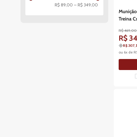
R$ 89,00
–
R$ 349,00
Munição
Treina 
R$
469
,
00
R$
3
R$ 307,
ou
6
x de
R