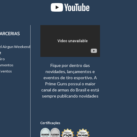
endo alimentação confiável e menor deformação ao
ARCERIAS
maximizando a transferência de energia e o poder de
el Airgun Weekend
t
ertas aplicações e recargas específicas.
iro
namentos
Fique por dentro das
Eventos
novidades, lançamentos e
uo ligeiramente mais suave. O peso do projétil afeta a
eventos de tiro esportivo. A
 perfeita para sua arma de fogo e estilo de tiro.
Prime Guns possui o maior
canal de armas do Brasil e está
sempre publicando novidades
ualidade. Na Prime Guns, você encontra apenas marcas
a Prime Guns é homologada pelo Exército Brasileiro,
Certificações