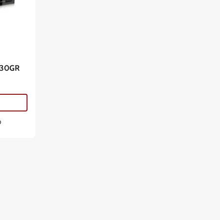
230GR
o