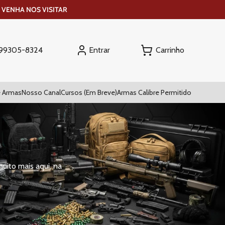
 VENHA NOS VISITAR
Entrar
) 99305-8324
 Armas
Nosso Canal
Cursos (Em Breve)
Armas Calibre Permitido
uito mais aqui, na